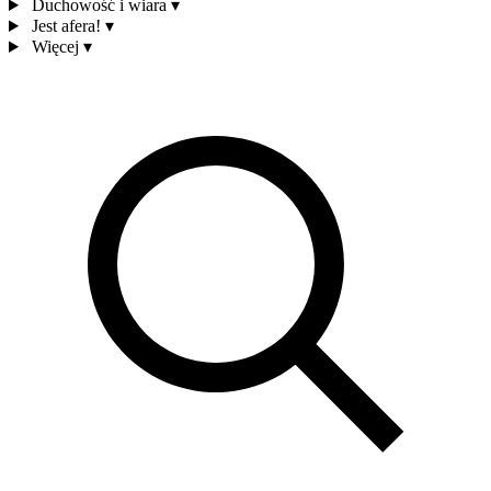
Duchowość i wiara
▾
Jest afera!
▾
Więcej
▾