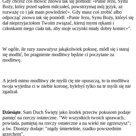
Gdy chcesz coś mówić znowu tak się pomódl: «Panie Jezu, Synu
Boży, który przed sądem milczałeś, powstrzymaj mój język, aż
rozważę co i jak mam powiedzieć». Gdy masz coś zrobić albo
odpocząć znowu tak się pomódl: «Panie Jezu, Synu Boży, któryś się
dał nieprzyjaciołom Twoim związać, kieruj mymi rękami i
członkami mego ciała tak, aby moje uczynki miały dobry koniec»".
W ogóle, ile razy zauważysz jakąkolwiek pokusę, módl się i staraj
się modlić, bo pragnienie modlitwy będzie ci poczytane za
modlitwę.
A jeżeli mimo modlitwy złe myśli cię nie opuszczą, to ta modlitwa
twoja wyjedna ci w niebie koronę, bylebyś tylko na te myśli się nie
zgadzał.
Dziesiąte
. Sam Duch Święty jako środek przeciw pokusom podaje
pamięć na rzeczy ostateczne. "We wszystkich twoich sprawach,
powiada, pamiętaj na rzeczy ostateczne a na wieki nie zgrzeszysz";
a św. Dionizy dodaje: "nigdy śmiertelnie, rzadko powszednim
grzechem".