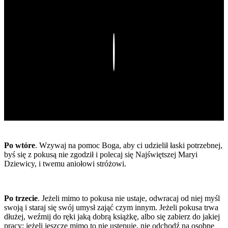
Play
Po wtóre
. Wzywaj na pomoc Boga, aby ci udzielił łaski potrzebnej,
byś się z pokusą nie zgodził i polecaj się Najświętszej Maryi
Dziewicy, i twemu aniołowi stróżowi.
Po trzecie
. Jeżeli mimo to pokusa nie ustaje, odwracaj od niej myśl
swoją i staraj się swój umysł zająć czym innym. Jeżeli pokusa trwa
dłużej, weźmij do ręki jaką dobrą książkę, albo się zabierz do jakiej
pracy; jeżeli jeszcze mimo to nie ustępuje, nie odchodź na osobne