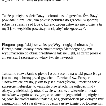
Także pamięć o sądzie Bożym chroni nas od grzechu. Św. Bazyli
powiada: "Jeżeli cię jaka pokusa pobudza do grzechu, wspomnij
sobie na straszny sąd Boży, którego żaden człowiek nie ujdzie, a ta
myśl jako wędzidło powstrzyma cię abyś nie zgrzeszył".
Ebogorus pogański jeszcze książę Węgier oglądał obraz sądu
Bożego namalowany przez znakomitego Metodego; gdy mu
wytłumaczono co obraz przedstawia tak się uląkł, że zaraz prosił o
chrzest św. i szczerze do wiary św. się nawrócił.
Tak samo rozważanie o piekle i o odrzuceniu na wieki przez Boga
jest mocną ochroną przed grzechem. Powiadał św. Prosper:
"Rozważajcie często, jakim to jest nieszczęściem, utracić na wieki
szczęście niebieskie, towarzystwo świętych, nie oglądać nigdy
ojczyzny niebieskiej, utracić życie wieczne, a wiecznie umierać,
mieszkać w ogniu wiecznym, z szatanem i jego aniołami, nigdy nie
oglądać światłości mimo upalenia, w głębokościach piekielnych być
zanurzonym, od straszliwego robactwa ustawicznie być toczonym i