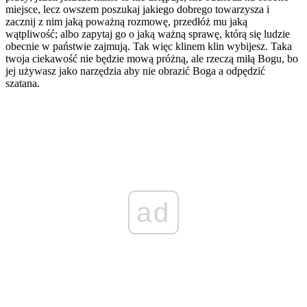
miejsce, lecz owszem poszukaj jakiego dobrego towarzysza i
zacznij z nim jaką poważną rozmowę, przedłóż mu jaką
wątpliwość; albo zapytaj go o jaką ważną sprawę, którą się ludzie
obecnie w państwie zajmują. Tak więc klinem klin wybijesz. Taka
twoja ciekawość nie będzie mową próżną, ale rzeczą miłą Bogu, bo
jej używasz jako narzędzia aby nie obrazić Boga a odpędzić
szatana.
ad