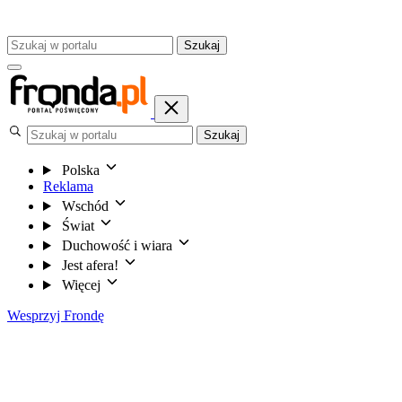
Szukaj
Szukaj
Polska
Reklama
Wschód
Świat
Duchowość i wiara
Jest afera!
Więcej
Wesprzyj Frondę