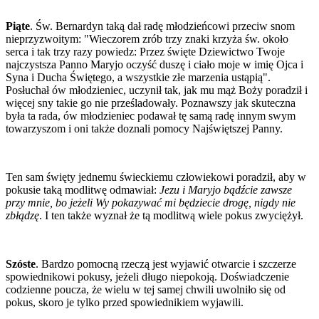
Piąte
. Św. Bernardyn taką dał radę młodzieńcowi przeciw snom
nieprzyzwoitym: "Wieczorem zrób trzy znaki krzyża św. około
serca i tak trzy razy powiedz: Przez święte Dziewictwo Twoje
najczystsza Panno Maryjo oczyść duszę i ciało moje w imię Ojca i
Syna i Ducha Świętego, a wszystkie złe marzenia ustąpią".
Posłuchał ów młodzieniec, uczynił tak, jak mu mąż Boży poradził i
więcej sny takie go nie prześladowały. Poznawszy jak skuteczna
była ta rada, ów młodzieniec podawał tę samą radę innym swym
towarzyszom i oni także doznali pomocy Najświętszej Panny.
Ten sam święty jednemu świeckiemu człowiekowi poradził, aby w
pokusie taką modlitwę odmawiał:
Jezu i Maryjo bądźcie zawsze
przy mnie, bo jeżeli Wy pokazywać mi będziecie drogę, nigdy nie
zbłądzę
. I ten także wyznał że tą modlitwą wiele pokus zwyciężył.
Szóste
. Bardzo pomocną rzeczą jest wyjawić otwarcie i szczerze
spowiednikowi pokusy, jeżeli długo niepokoją. Doświadczenie
codzienne poucza, że wielu w tej samej chwili uwolniło się od
pokus, skoro je tylko przed spowiednikiem wyjawili.