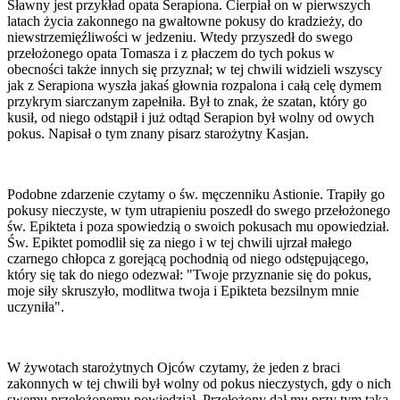
Sławny jest przykład opata Serapiona. Cierpiał on w pierwszych
latach życia zakonnego na gwałtowne pokusy do kradzieży, do
niewstrzemięźliwości w jedzeniu. Wtedy przyszedł do swego
przełożonego opata Tomasza i z płaczem do tych pokus w
obecności także innych się przyznał; w tej chwili widzieli wszyscy
jak z Serapiona wyszła jakaś głownia rozpalona i całą celę dymem
przykrym siarczanym zapełniła. Był to znak, że szatan, który go
kusił, od niego odstąpił i już odtąd Serapion był wolny od owych
pokus. Napisał o tym znany pisarz starożytny Kasjan.
Podobne zdarzenie czytamy o św. męczenniku Astionie. Trapiły go
pokusy nieczyste, w tym utrapieniu poszedł do swego przełożonego
św. Epikteta i poza spowiedzią o swoich pokusach mu opowiedział.
Św. Epiktet pomodlił się za niego i w tej chwili ujrzał małego
czarnego chłopca z gorejącą pochodnią od niego odstępującego,
który się tak do niego odezwał: "Twoje przyznanie się do pokus,
moje siły skruszyło, modlitwa twoja i Epikteta bezsilnym mnie
uczyniła".
W żywotach starożytnych Ojców czytamy, że jeden z braci
zakonnych w tej chwili był wolny od pokus nieczystych, gdy o nich
swemu przełożonemu powiedział. Przełożony dał mu przy tym taką