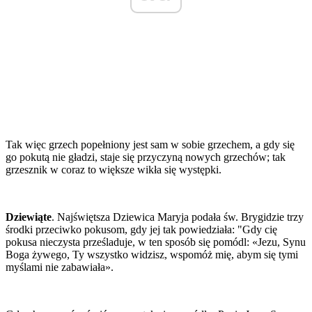
Tak więc grzech popełniony jest sam w sobie grzechem, a gdy się
go pokutą nie gładzi, staje się przyczyną nowych grzechów; tak
grzesznik w coraz to większe wikła się występki.
Dziewiąte
. Najświętsza Dziewica Maryja podała św. Brygidzie trzy
środki przeciwko pokusom, gdy jej tak powiedziała: "Gdy cię
pokusa nieczysta prześladuje, w ten sposób się pomódl: «Jezu, Synu
Boga żywego, Ty wszystko widzisz, wspomóż mię, abym się tymi
myślami nie zabawiała».