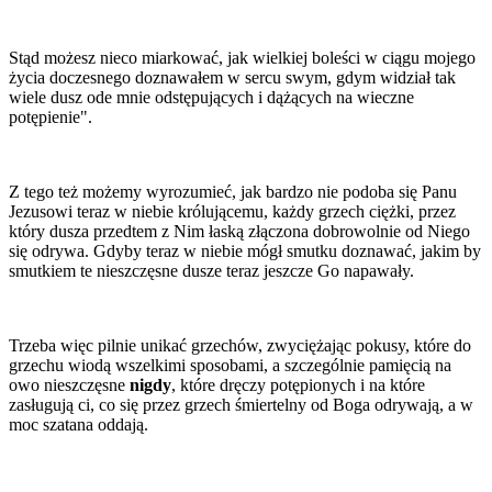
Stąd możesz nieco miarkować, jak wielkiej boleści w ciągu mojego
życia doczesnego doznawałem w sercu swym, gdym widział tak
wiele dusz ode mnie odstępujących i dążących na wieczne
potępienie".
Z tego też możemy wyrozumieć, jak bardzo nie podoba się Panu
Jezusowi teraz w niebie królującemu, każdy grzech ciężki, przez
który dusza przedtem z Nim łaską złączona dobrowolnie od Niego
się odrywa. Gdyby teraz w niebie mógł smutku doznawać, jakim by
smutkiem te nieszczęsne dusze teraz jeszcze Go napawały.
Trzeba więc pilnie unikać grzechów, zwyciężając pokusy, które do
grzechu wiodą wszelkimi sposobami, a szczególnie pamięcią na
owo nieszczęsne
nigdy
, które dręczy potępionych i na które
zasługują ci, co się przez grzech śmiertelny od Boga odrywają, a w
moc szatana oddają.