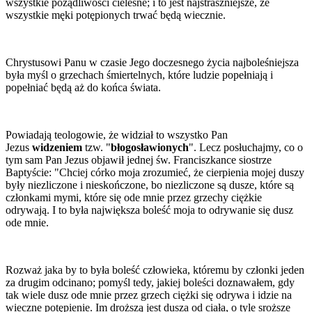
wszystkie pożądliwości cielesne; i to jest najstraszniejsze, że
wszystkie męki potępionych trwać będą wiecznie.
Chrystusowi Panu w czasie Jego doczesnego życia najboleśniejsza
była myśl o grzechach śmiertelnych, które ludzie popełniają i
popełniać będą aż do końca świata.
Powiadają teologowie, że widział to wszystko Pan
Jezus
widzeniem
tzw. "
błogosławionych
". Lecz posłuchajmy, co o
tym sam Pan Jezus objawił jednej św. Franciszkance siostrze
Baptyście: "Chciej córko moja zrozumieć, że cierpienia mojej duszy
były niezliczone i nieskończone, bo niezliczone są dusze, które są
członkami mymi, które się ode mnie przez grzechy ciężkie
odrywają. I to była największa boleść moja to odrywanie się dusz
ode mnie.
Rozważ jaka by to była boleść człowieka, któremu by członki jeden
za drugim odcinano; pomyśl tedy, jakiej boleści doznawałem, gdy
tak wiele dusz ode mnie przez grzech ciężki się odrywa i idzie na
wieczne potępienie. Im droższą jest dusza od ciała, o tyle sroższe