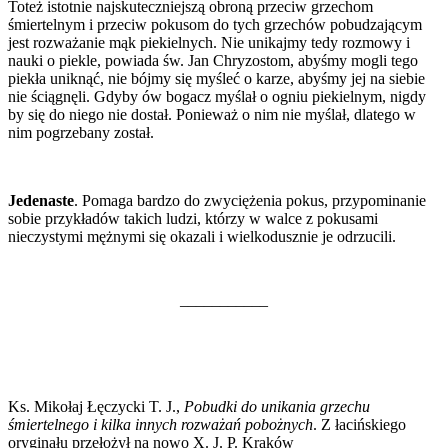
Toteż istotnie najskuteczniejszą obroną przeciw grzechom
śmiertelnym i przeciw pokusom do tych grzechów pobudzającym
jest rozważanie mąk piekielnych. Nie unikajmy tedy rozmowy i
nauki o piekle, powiada św. Jan Chryzostom, abyśmy mogli tego
piekła uniknąć, nie bójmy się myśleć o karze, abyśmy jej na siebie
nie ściągnęli. Gdyby ów bogacz myślał o ogniu piekielnym, nigdy
by się do niego nie dostał. Ponieważ o nim nie myślał, dlatego w
nim pogrzebany został.
Jedenaste
. Pomaga bardzo do zwyciężenia pokus, przypominanie
sobie przykładów takich ludzi, którzy w walce z pokusami
nieczystymi mężnymi się okazali i wielkodusznie je odrzucili.
–––––––––––
Ks. Mikołaj Łęczycki T. J.,
Pobudki do unikania grzechu
śmiertelnego i kilka innych rozważań pobożnych
. Z łacińskiego
oryginału przełożył na nowo X. J. P. Kraków