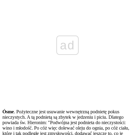
ad
Ósme
. Pożyteczne jest usuwanie wewnętrzną podnietę pokus
nieczystych. A tą podnietą są zbytek w jedzeniu i piciu. Dlatego
powiada św. Hieronim: "Podwójna jest podnieta do nieczystości:
wino i młodość. Po cóż więc dolewać oleju do ognia, po cóż ciału,
które i tak podległe jest zmysłowości, dodawać jeszcze to, co je