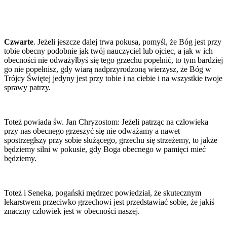
Czwarte
. Jeżeli jeszcze dalej trwa pokusa, pomyśl, że Bóg jest przy
tobie obecny podobnie jak twój nauczyciel lub ojciec, a jak w ich
obecności nie odważyłbyś się tego grzechu popełnić, to tym bardziej
go nie popełnisz, gdy wiarą nadprzyrodzoną wierzysz, że Bóg w
Trójcy Świętej jedyny jest przy tobie i na ciebie i na wszystkie twoje
sprawy patrzy.
Toteż powiada św. Jan Chryzostom: Jeżeli patrząc na człowieka
przy nas obecnego grzeszyć się nie odważamy a nawet
spostrzegłszy przy sobie służącego, grzechu się strzeżemy, to jakże
będziemy silni w pokusie, gdy Boga obecnego w pamięci mieć
będziemy.
Toteż i Seneka, pogański mędrzec powiedział, że skutecznym
lekarstwem przeciwko grzechowi jest przedstawiać sobie, że jakiś
znaczny człowiek jest w obecności naszej.