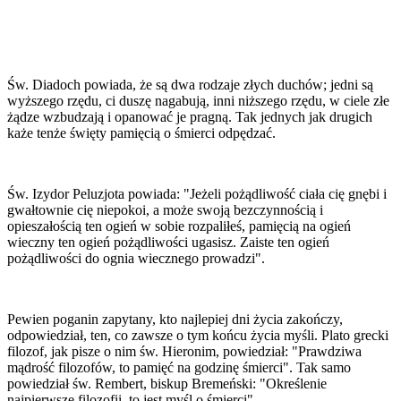
Św. Diadoch powiada, że są dwa rodzaje złych duchów; jedni są
wyższego rzędu, ci duszę nagabują, inni niższego rzędu, w ciele złe
żądze wzbudzają i opanować je pragną. Tak jednych jak drugich
każe tenże święty pamięcią o śmierci odpędzać.
Św. Izydor Peluzjota powiada: "Jeżeli pożądliwość ciała cię gnębi i
gwałtownie cię niepokoi, a może swoją bezczynnością i
opieszałością ten ogień w sobie rozpaliłeś, pamięcią na ogień
wieczny ten ogień pożądliwości ugasisz. Zaiste ten ogień
pożądliwości do ognia wiecznego prowadzi".
Pewien poganin zapytany, kto najlepiej dni życia zakończy,
odpowiedział, ten, co zawsze o tym końcu życia myśli. Plato grecki
filozof, jak pisze o nim św. Hieronim, powiedział: "Prawdziwa
mądrość filozofów, to pamięć na godzinę śmierci". Tak samo
powiedział św. Rembert, biskup Bremeński: "Określenie
najpierwsze filozofii, to jest myśl o śmierci".