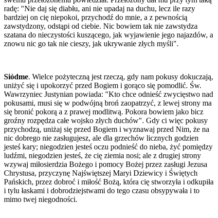
radę: "Nie daj się diabłu, ani nie upadaj na duchu, lecz ile razy
bardziej on cię niepokoi, przychodź do mnie, a z pewnością
zawstydzony, odstąpi od ciebie. Nic bowiem tak nie zawstydza
szatana do nieczystości kuszącego, jak wyjawienie jego najazdów, a
znowu nic go tak nie cieszy, jak ukrywanie złych myśli".
Siódme
. Wielce pożyteczną jest rzeczą, gdy nam pokusy dokuczają,
uniżyć się i upokorzyć przed Bogiem i gorąco się pomodlić. Św.
Wawrzyniec Justynian powiada: "Kto chce odnieść zwycięstwo nad
pokusami, musi się w podwójną broń zaopatrzyć, z lewej strony ma
się bronić pokorą a z prawej modlitwą. Pokora bowiem jako bicz
groźny rozpędza całe wojsko złych duchów". Gdy ci więc pokusy
przychodzą, uniżaj się przed Bogiem i wyznawaj przed Nim, że na
nic dobrego nie zasługujesz, ale dla grzechów licznych godzien
jesteś kary; niegodzien jesteś oczu podnieść do nieba, żyć pomiędzy
ludźmi, niegodzien jesteś, że cię ziemia nosi; ale z drugiej strony
wzywaj miłosierdzia Bożego i pomocy Bożej przez zasługi Jezusa
Chrystusa, przyczynę Najświętszej Maryi Dziewicy i Świętych
Pańskich, przez dobroć i miłość Bożą, która cię stworzyła i odkupiła
i tylu łaskami i dobrodziejstwami do tego czasu obsypywała i to
mimo twej niegodności.