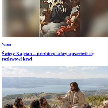
Wiara
Święty Kajetan – prezbiter, który sprzeciwił się
rozlewowi krwi