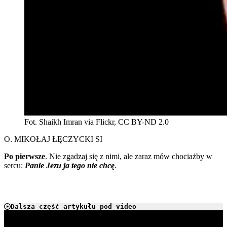
Fot. Shaikh Imran via Flickr, CC BY-ND 2.0
O. MIKOŁAJ ŁĘCZYCKI SI
Po pierwsze
. Nie zgadzaj się z nimi, ale zaraz mów chociażby w
sercu:
Panie Jezu ja tego nie chcę
.
Dalsza część artykułu pod video