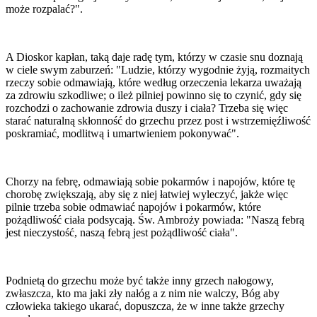
może rozpalać?".
A Dioskor kapłan, taką daje radę tym, którzy w czasie snu doznają
w ciele swym zaburzeń: "Ludzie, którzy wygodnie żyją, rozmaitych
rzeczy sobie odmawiają, które według orzeczenia lekarza uważają
za zdrowiu szkodliwe; o ileż pilniej powinno się to czynić, gdy się
rozchodzi o zachowanie zdrowia duszy i ciała? Trzeba się więc
starać naturalną skłonność do grzechu przez post i wstrzemięźliwość
poskramiać, modlitwą i umartwieniem pokonywać".
Chorzy na febrę, odmawiają sobie pokarmów i napojów, które tę
chorobę zwiększają, aby się z niej łatwiej wyleczyć, jakże więc
pilnie trzeba sobie odmawiać napojów i pokarmów, które
pożądliwość ciała podsycają. Św. Ambroży powiada: "Naszą febrą
jest nieczystość, naszą febrą jest pożądliwość ciała".
Podnietą do grzechu może być także inny grzech nałogowy,
zwłaszcza, kto ma jaki zły nałóg a z nim nie walczy, Bóg aby
człowieka takiego ukarać, dopuszcza, że w inne także grzechy