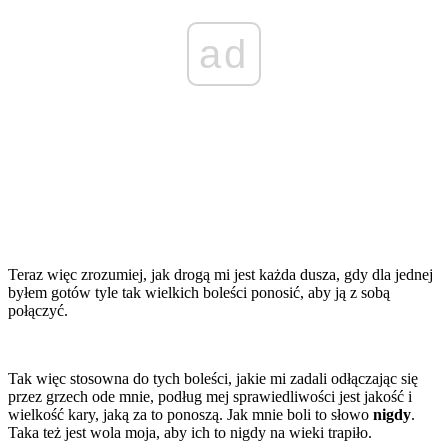
ad
Teraz więc zrozumiej, jak drogą mi jest każda dusza, gdy dla jednej
byłem gotów tyle tak wielkich boleści ponosić, aby ją z sobą
połączyć.
Tak więc stosowna do tych boleści, jakie mi zadali odłączając się
przez grzech ode mnie, podług mej sprawiedliwości jest jakość i
wielkość kary, jaką za to ponoszą. Jak mnie boli to słowo
nigdy
.
Taka też jest wola moja, aby ich to nigdy na wieki trapiło.