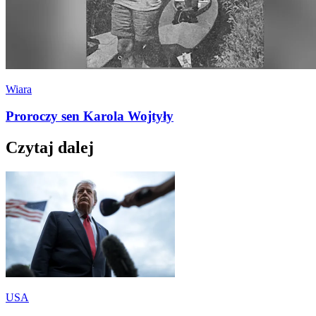
Wiara
Proroczy sen Karola Wojtyły
Czytaj dalej
USA