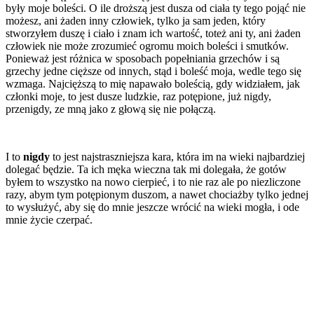
były moje boleści. O ile droższą jest dusza od ciała ty tego pojąć nie
możesz, ani żaden inny człowiek, tylko ja sam jeden, który
stworzyłem duszę i ciało i znam ich wartość, toteż ani ty, ani żaden
człowiek nie może zrozumieć ogromu moich boleści i smutków.
Ponieważ jest różnica w sposobach popełniania grzechów i są
grzechy jedne cięższe od innych, stąd i boleść moja, wedle tego się
wzmaga. Najcięższą to mię napawało boleścią, gdy widziałem, jak
członki moje, to jest dusze ludzkie, raz potępione, już nigdy,
przenigdy, ze mną jako z głową się nie połączą.
I to
nigdy
to jest najstraszniejsza kara, która im na wieki najbardziej
dolegać będzie. Ta ich męka wieczna tak mi dolegała, że gotów
byłem to wszystko na nowo cierpieć, i to nie raz ale po niezliczone
razy, abym tym potępionym duszom, a nawet chociażby tylko jednej
to wysłużyć, aby się do mnie jeszcze wrócić na wieki mogła, i ode
mnie życie czerpać.