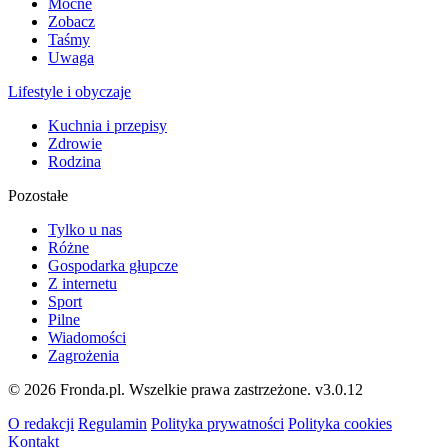
Mocne
Zobacz
Taśmy
Uwaga
Lifestyle i obyczaje
Kuchnia i przepisy
Zdrowie
Rodzina
Pozostałe
Tylko u nas
Różne
Gospodarka głupcze
Z internetu
Sport
Pilne
Wiadomości
Zagrożenia
© 2026 Fronda.pl. Wszelkie prawa zastrzeżone.
v3.0.12
O redakcji
Regulamin
Polityka prywatności
Polityka cookies
Kontakt