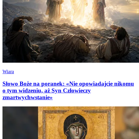
Wiara
Słowo Boże na poranek: «Nie opowiadajcie nikomu
o tym widzeniu, aż Syn Człowieczy
zmartwychwstanie»