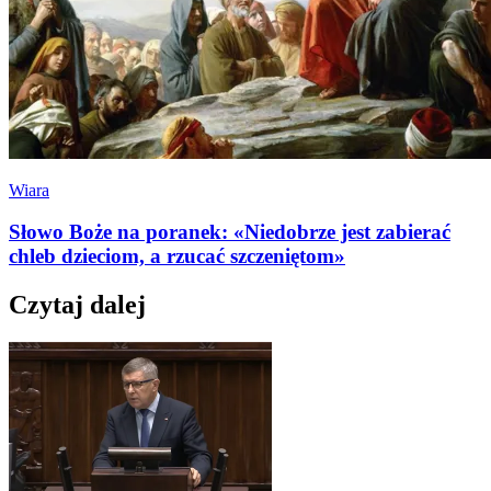
Wiara
Słowo Boże na poranek: «Niedobrze jest zabierać
chleb dzieciom, a rzucać szczeniętom»
Czytaj dalej