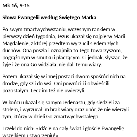
Mk 16, 9-15
Słowa Ewangelii według Świętego Marka
Po swym zmartwychwstaniu, wczesnym rankiem w
pierwszy dzień tygodnia, Jezus ukazał się najpierw Marii
Magdalenie, z której przedtem wyrzucił siedem złych
duchów. Ona poszła i oznajmiła to Jego towarzyszom,
pogrążonym w smutku i płaczącym. Ci jednak, słysząc, że
żyje i że ona Go widziała, nie dali temu wiary.
Potem ukazał się w innej postaci dwom spośród nich na
drodze, gdy szli do wsi. Oni powrócili i obwieścili
pozostałym. Lecz im też nie uwierzyli.
W końcu ukazał się samym Jedenastu, gdy siedzieli za
stołem, i wyrzucał im brak wiary oraz upór, że nie wierzyli
tym, którzy widzieli Go zmartwychwstałego.
I rzekł do nich: «Idźcie na cały świat i głoście Ewangelię
wszelkiemu stworzeniu!»