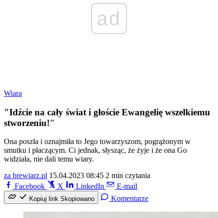
ad
Wiara
"Idźcie na cały świat i głoście Ewangelię wszelkiemu
stworzeniu!"
Ona poszła i oznajmiła to Jego towarzyszom, pogrążonym w
smutku i płaczącym. Ci jednak, słysząc, że żyje i że ona Go
widziała, nie dali temu wiary.
za brewiarz.pl
15.04.2023 08:45
2 min czytania
Facebook
X
LinkedIn
E-mail
Komentarze
Kopiuj link
Skopiowano