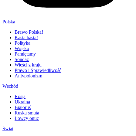
Polska
Brawo Polska!
Kasta basta!
Polityka
Wojsko
Pamiętamy
Sondaż
Wieści z kraju
Prawo i Sprawiedliwość
Antypolonizm
Wschód
Rosja
Ukraina
Białoruś
Ruska smuta
Łowcy onuc
Świat