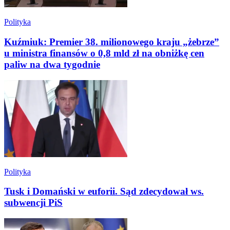
Polityka
Kuźmiuk: Premier 38. milionowego kraju „żebrze”
u ministra finansów o 0,8 mld zł na obniżkę cen
paliw na dwa tygodnie
Polityka
Tusk i Domański w euforii. Sąd zdecydował ws.
subwencji PiS