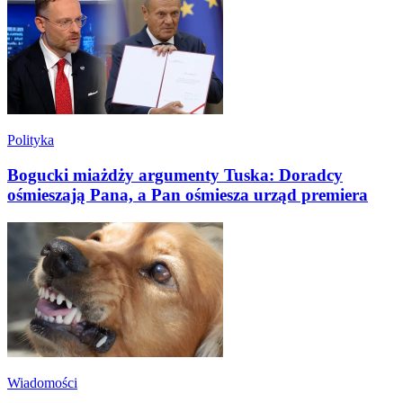
Polityka
Bogucki miażdży argumenty Tuska: Doradcy
ośmieszają Pana, a Pan ośmiesza urząd premiera
Wiadomości