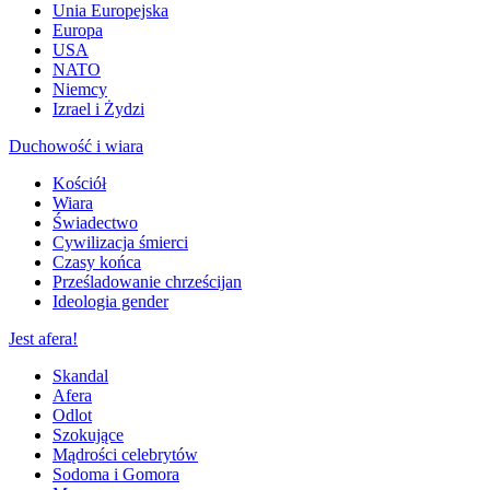
Unia Europejska
Europa
USA
NATO
Niemcy
Izrael i Żydzi
Duchowość i wiara
Kościół
Wiara
Świadectwo
Cywilizacja śmierci
Czasy końca
Prześladowanie chrześcijan
Ideologia gender
Jest afera!
Skandal
Afera
Odlot
Szokujące
Mądrości celebrytów
Sodoma i Gomora