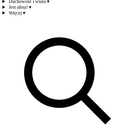
Duchowość i wiara
▾
Jest afera!
▾
Więcej
▾