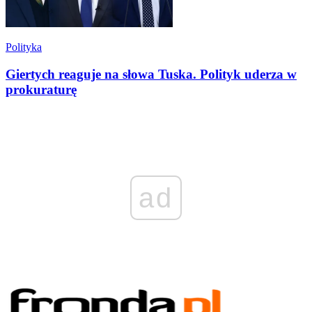
Polityka
Giertych reaguje na słowa Tuska. Polityk uderza w
prokuraturę
ad