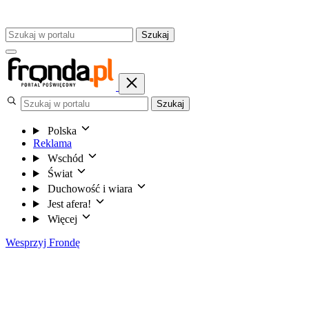
Szukaj
Szukaj
Polska
Reklama
Wschód
Świat
Duchowość i wiara
Jest afera!
Więcej
Wesprzyj Frondę