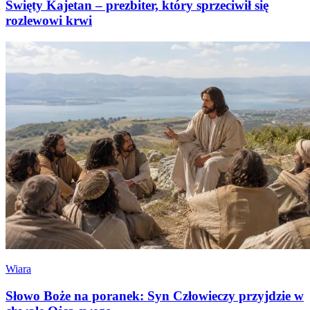
Święty Kajetan – prezbiter, który sprzeciwił się
rozlewowi krwi
Wiara
Słowo Boże na poranek: Syn Człowieczy przyjdzie w