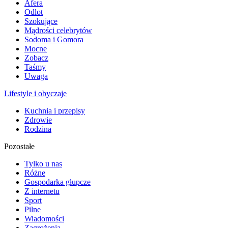
Afera
Odlot
Szokujące
Mądrości celebrytów
Sodoma i Gomora
Mocne
Zobacz
Taśmy
Uwaga
Lifestyle i obyczaje
Kuchnia i przepisy
Zdrowie
Rodzina
Pozostałe
Tylko u nas
Różne
Gospodarka głupcze
Z internetu
Sport
Pilne
Wiadomości
Zagrożenia