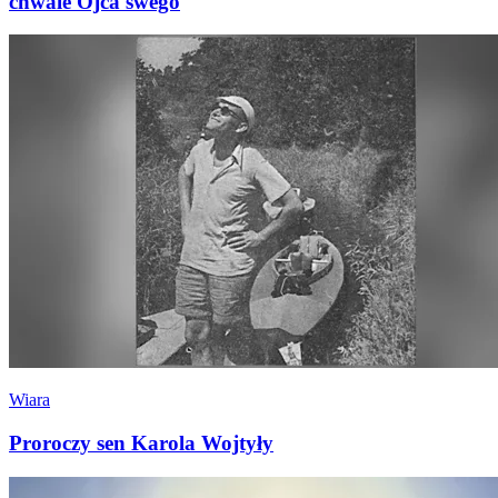
chwale Ojca swego
Wiara
Proroczy sen Karola Wojtyły