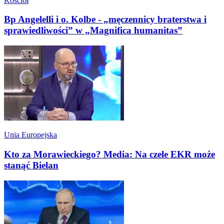
Kościół
Bp Angelelli i o. Kolbe - „męczennicy braterstwa i
sprawiedliwości” w „Magnifica humanitas”
Unia Europejska
Kto za Morawieckiego? Media: Na czele EKR może
stanąć Bielan