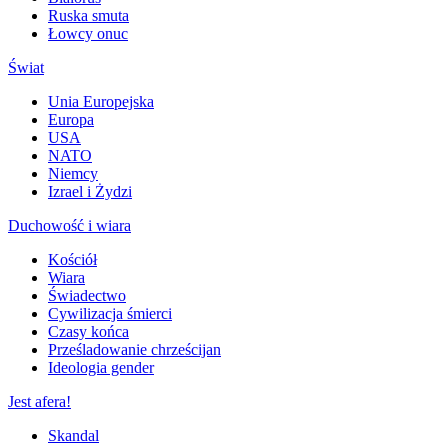
Ruska smuta
Łowcy onuc
Świat
Unia Europejska
Europa
USA
NATO
Niemcy
Izrael i Żydzi
Duchowość i wiara
Kościół
Wiara
Świadectwo
Cywilizacja śmierci
Czasy końca
Prześladowanie chrześcijan
Ideologia gender
Jest afera!
Skandal