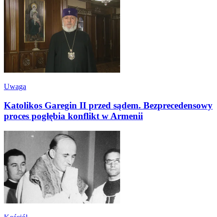
Uwaga
Katolikos Garegin II przed sądem. Bezprecedensowy
proces pogłębia konflikt w Armenii