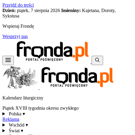
Przejdź do treści
Dzień:
piątek, 7 sierpnia 2026
Imieniny:
Kajetana, Doroty,
Sykstusa
Wspieraj Frondę
Wesprzyj nas
Kalendarz liturgiczny
Piątek XVIII tygodnia okresu zwykłego
Polska
▾
Reklama
Wschód
▾
Świat
▾