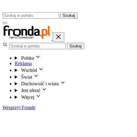
Szukaj
Szukaj
Polska
Reklama
Wschód
Świat
Duchowość i wiara
Jest afera!
Więcej
Wesprzyj Frondę