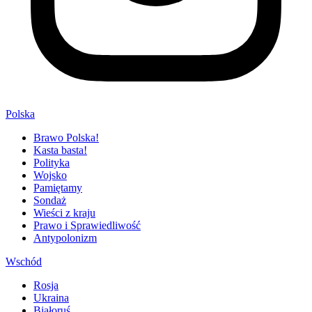
Polska
Brawo Polska!
Kasta basta!
Polityka
Wojsko
Pamiętamy
Sondaż
Wieści z kraju
Prawo i Sprawiedliwość
Antypolonizm
Wschód
Rosja
Ukraina
Białoruś