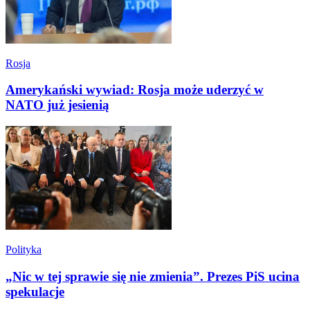
Rosja
Amerykański wywiad: Rosja może uderzyć w
NATO już jesienią
Polityka
„Nic w tej sprawie się nie zmienia”. Prezes PiS ucina
spekulacje