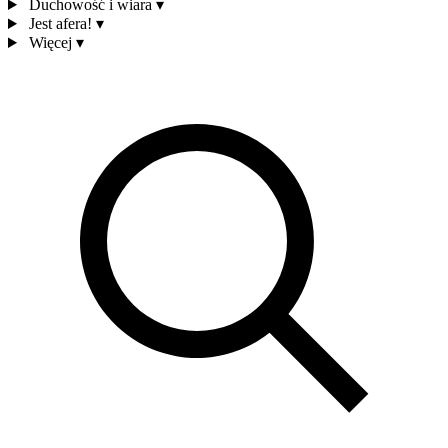
Duchowość i wiara
▾
Jest afera!
▾
Więcej
▾