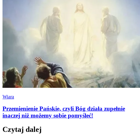
Wiara
Przemienienie Pańskie, czyli Bóg działa zupełnie
inaczej niż możemy sobie pomyśleć!
Czytaj dalej