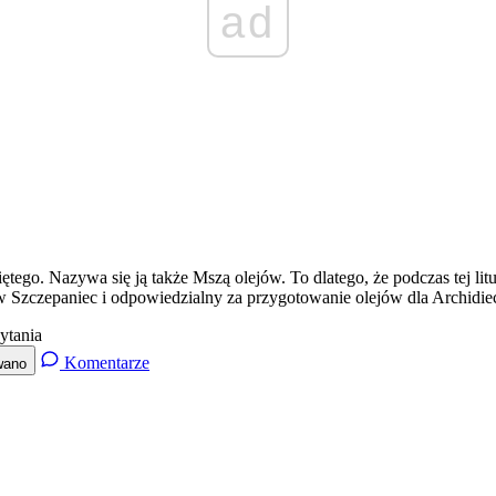
ad
o. Nazywa się ją także Mszą olejów. To dlatego, że podczas tej litur
aw Szczepaniec i odpowiedzialny za przygotowanie olejów dla Archidie
ytania
Komentarze
wano