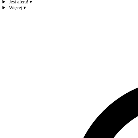
Jest afera!
▾
Więcej
▾