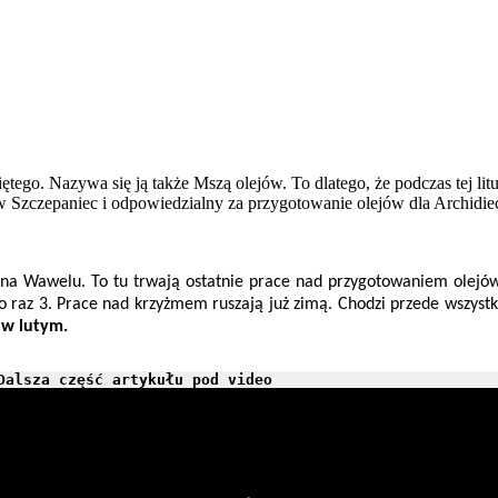
o. Nazywa się ją także Mszą olejów. To dlatego, że podczas tej litur
aw Szczepaniec i odpowiedzialny za przygotowanie olejów dla Archidie
na Wawelu. To tu trwają ostatnie prace nad przygotowaniem olejów 
z po raz 3. Prace nad krzyżmem ruszają już zimą. Chodzi przede wszy
 w lutym.
Dalsza część artykułu pod video