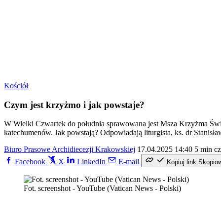
Kościół
Czym jest krzyżmo i jak powstaje?
W Wielki Czwartek do południa sprawowana jest Msza Krzyżma Święteg
katechumenów. Jak powstają? Odpowiadają liturgista, ks. dr Stanisł
Biuro Prasowe Archidiecezji Krakowskiej
17.04.2025 14:40
5 min cz
Facebook
X
LinkedIn
E-mail
Kopiuj link
Skopio
Fot. screenshot - YouTube (Vatican News - Polski)