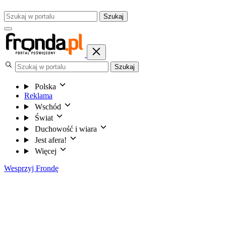
Szukaj
Szukaj
Polska
Reklama
Wschód
Świat
Duchowość i wiara
Jest afera!
Więcej
Wesprzyj Frondę