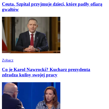
Ceuta. Szpital przyjmuje dzieci, które padły ofiarą
gwałtów
Zobacz
Co je Karol Nawrocki? Kucharz prezydenta
zdradza kulisy swojej pracy