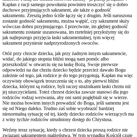
Kapłan z racji samego powołania powinien troszczyć się o dobro
duchowe przyjmujących sakrament, ale także o godność
sakramentu. Zresztą jedno ściśle łączy się z drugim. Jeśli naruszona
zostanie godność sakramentu, można wątpić, czy sakrament służy
wówczas dobru przyjmującego. I przeciwnie, im głębiej godność
sakramentu zostanie uszanowana, im rzetelniej przyłożymy się do
jak najlepszego przyjęcia łaski sakramentalnej, tym więcej
sakrament przyniesie nadprzyrodzonych owoców.
Otóż przy chrzcie dziecka, jak przy żadnym innym sakramencie,
widać, do jakiego stopnia bliźni mogą nam pomóc albo
przeszkodzić w otwarciu się na łaskę Bożą. Swoje pierwsze
odpowiedzi na dar chrztu dziecko będzie przecież dawało Bogu
zależnie od tego, jak rodzice je do tego przygotują. Kapłan ma więc
oczywisty obowiązek troszczenia się o to, aby pierwsi bliźni
dziecka, którymi są rodzice, byli raczej strażnikami łaski chrztu niż
jej niszczycielami. Toteż chrzest dziecka zawsze stanowi dla jego
rodziców rodzaj wezwania, aby oni sami pogłębiali się w wierze.
Nie można bowiem innych prowadzić do Boga, jeśli samemu jest
się od Niego daleko. Trudno zaś sobie wyobrazić bardziej
nienormalną sytuację od tej, kiedy dziecko rodziców wierzących ma
z winy tychże rodziców utrudniony dostęp do Chrystusa.
Weźmy teraz sytuację, kiedy o chrzest dziecka proszą rodzice nie
związani sakramentem małżeństwa. W tym wypadku Kościół czuje