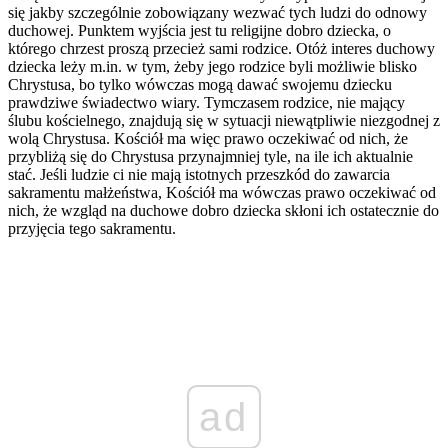
się jakby szczególnie zobowiązany wezwać tych ludzi do odnowy
duchowej. Punktem wyjścia jest tu religijne dobro dziecka, o
którego chrzest proszą przecież sami rodzice. Otóż interes duchowy
dziecka leży m.in. w tym, żeby jego rodzice byli możliwie blisko
Chrystusa, bo tylko wówczas mogą dawać swojemu dziecku
prawdziwe świadectwo wiary. Tymczasem rodzice, nie mający
ślubu kościelnego, znajdują się w sytuacji niewątpliwie niezgodnej z
wolą Chrystusa. Kościół ma więc prawo oczekiwać od nich, że
przybliżą się do Chrystusa przynajmniej tyle, na ile ich aktualnie
stać. Jeśli ludzie ci nie mają istotnych przeszkód do zawarcia
sakramentu małżeństwa, Kościół ma wówczas prawo oczekiwać od
nich, że wzgląd na duchowe dobro dziecka skłoni ich ostatecznie do
przyjęcia tego sakramentu.
ad