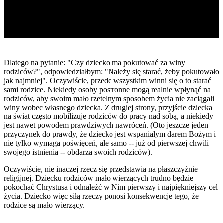
Dlatego na pytanie: "Czy dziecko ma pokutować za winy
rodziców?", odpowiedziałbym: "Należy się starać, żeby pokutowało
jak najmniej". Oczywiście, przede wszystkim winni się o to starać
sami rodzice. Niekiedy osoby postronne mogą realnie wpłynąć na
rodziców, aby swoim mało rzetelnym sposobem życia nie zaciągali
winy wobec własnego dziecka. Z drugiej strony, przyjście dziecka
na świat często mobilizuje rodziców do pracy nad sobą, a niekiedy
jest nawet powodem prawdziwych nawróceń. (Oto jeszcze jeden
przyczynek do prawdy, że dziecko jest wspaniałym darem Bożym i
nie tylko wymaga poświęceń, ale samo -- już od pierwszej chwili
swojego istnienia -- obdarza swoich rodziców).
Oczywiście, nie inaczej rzecz się przedstawia na płaszczyźnie
religijnej. Dziecku rodziców mało wierzących trudno będzie
pokochać Chrystusa i odnaleźć w Nim pierwszy i najpiękniejszy cel
życia. Dziecko więc siłą rzeczy ponosi konsekwencje tego, że
rodzice są mało wierzący.