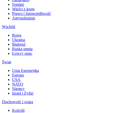
Sondaż
Wieści z kraju
Prawo i Sprawiedliwość
Antypolonizm
Wschód
Rosja
Ukraina
Białoruś
Ruska smuta
Łowcy onuc
Świat
Unia Europejska
Europa
USA
NATO
Niemcy
Izrael i Żydzi
Duchowość i wiara
Kościół