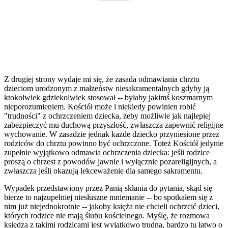
Z drugiej strony wydaje mi się, że zasada odmawiania chrztu
dzieciom urodzonym z małżeństw niesakramentalnych gdyby ją
ktokolwiek gdziekolwiek stosował -- byłaby jakimś koszmarnym
nieporozumieniem. Kościół może i niekiedy powinien robić
"trudności" z ochrzczeniem dziecka, żeby możliwie jak najlepiej
zabezpieczyć mu duchową przyszłość, zwłaszcza zapewnić religijne
wychowanie. W zasadzie jednak każde dziecko przyniesione przez
rodziców do chrztu powinno być ochrzczone. Toteż Kościół jedynie
zupełnie wyjątkowo odmawia ochrzczenia dziecka: jeśli rodzice
proszą o chrzest z powodów jawnie i wyłącznie pozareligijnych, a
zwłaszcza jeśli okazują lekceważenie dla samego sakramentu.
Wypadek przedstawiony przez Panią skłania do pytania, skąd się
bierze to najzupełniej niesłuszne mniemanie -- bo spotkałem się z
nim już niejednokrotnie -- jakoby księża nie chcieli ochrzcić dzieci,
których rodzice nie mają ślubu kościelnego. Myślę, że rozmowa
księdza z takimi rodzicami jest wyjątkowo trudna, bardzo tu łatwo o