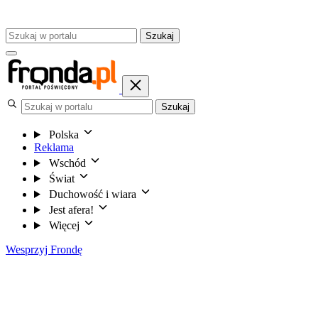
Szukaj
Szukaj
Polska
Reklama
Wschód
Świat
Duchowość i wiara
Jest afera!
Więcej
Wesprzyj Frondę