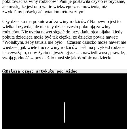
pokutować za winy rodziców? Pani je postawiła czysto retorycznie,
ale myślę, że jest ono warte większego zastanowienia, niż
zwykliśmy poświęcać pytaniom retorycznym.
Czy dziecko ma pokutować za winy rodziców? Na pewno jest to
wielka krzywda, ale niestety dzieci często pokutują za winy
rodziców. Nie trzeba nawet sięgać do przykładu ojca pijaka, kiedy
pokuta dziecięca może być tak ciężka, że dziecko powie nawet:
"Wolałbym, żeby tatusia nie było". Czasem dziecko może nawet nie
wiedzieć, jak wiele traci z winy rodziców. Jeśli na przykład rodzice
lekceważą to, co w życiu najważniejsze -- sprawiedliwość, prawdę,
swoją godność -- przecież to musi się jakoś odbić na dziecku.
Dalsza część artykułu pod video
Play