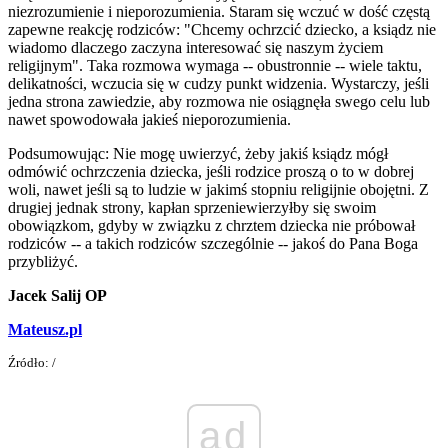
niezrozumienie i nieporozumienia. Staram się wczuć w dość częstą
zapewne reakcję rodziców: "Chcemy ochrzcić dziecko, a ksiądz nie
wiadomo dlaczego zaczyna interesować się naszym życiem
religijnym". Taka rozmowa wymaga -- obustronnie -- wiele taktu,
delikatności, wczucia się w cudzy punkt widzenia. Wystarczy, jeśli
jedna strona zawiedzie, aby rozmowa nie osiągnęła swego celu lub
nawet spowodowała jakieś nieporozumienia.
Podsumowując: Nie mogę uwierzyć, żeby jakiś ksiądz mógł
odmówić ochrzczenia dziecka, jeśli rodzice proszą o to w dobrej
woli, nawet jeśli są to ludzie w jakimś stopniu religijnie obojętni. Z
drugiej jednak strony, kapłan sprzeniewierzyłby się swoim
obowiązkom, gdyby w związku z chrztem dziecka nie próbował
rodziców -- a takich rodziców szczególnie -- jakoś do Pana Boga
przybliżyć.
Jacek Salij OP
Mateusz.pl
Źródło: /
ad