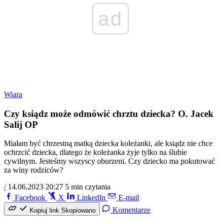
ad
Wiara
Czy ksiądz może odmówić chrztu dziecka? O. Jacek
Salij OP
Miałam być chrzestną matką dziecka koleżanki, ale ksiądz nie chce
ochrzcić dziecka, dlatego że koleżanka żyje tylko na ślubie
cywilnym. Jesteśmy wszyscy oburzeni. Czy dziecko ma pokutować
za winy rodziców?
/
14.06.2023 20:27
5 min czytania
Facebook
X
LinkedIn
E-mail
Komentarze
Kopiuj link
Skopiowano