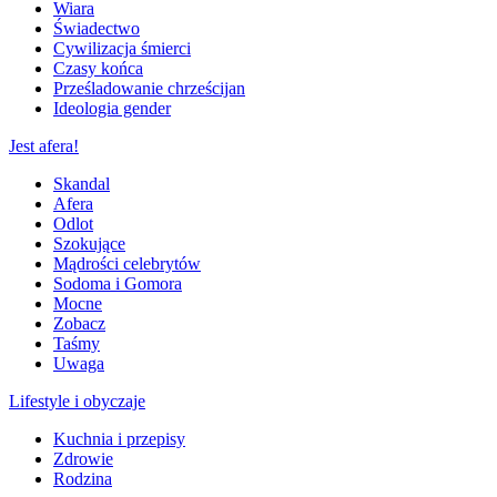
Wiara
Świadectwo
Cywilizacja śmierci
Czasy końca
Prześladowanie chrześcijan
Ideologia gender
Jest afera!
Skandal
Afera
Odlot
Szokujące
Mądrości celebrytów
Sodoma i Gomora
Mocne
Zobacz
Taśmy
Uwaga
Lifestyle i obyczaje
Kuchnia i przepisy
Zdrowie
Rodzina