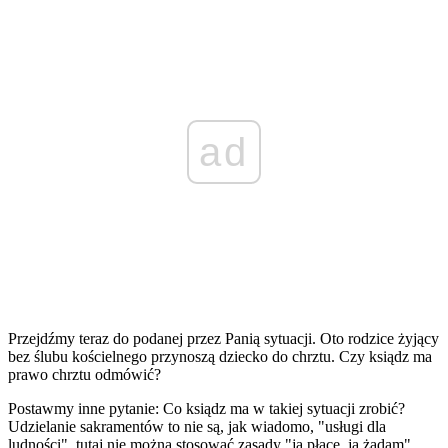
ad
Przejdźmy teraz do podanej przez Panią sytuacji. Oto rodzice żyjący
bez ślubu kościelnego przynoszą dziecko do chrztu. Czy ksiądz ma
prawo chrztu odmówić?
Postawmy inne pytanie: Co ksiądz ma w takiej sytuacji zrobić?
Udzielanie sakramentów to nie są, jak wiadomo, "usługi dla
ludności", tutaj nie można stosować zasady "ja płacę, ja żądam".