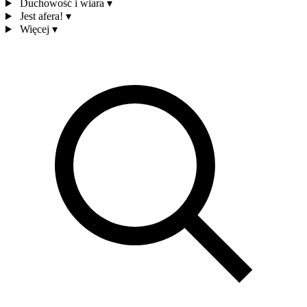
Duchowość i wiara
▾
Jest afera!
▾
Więcej
▾