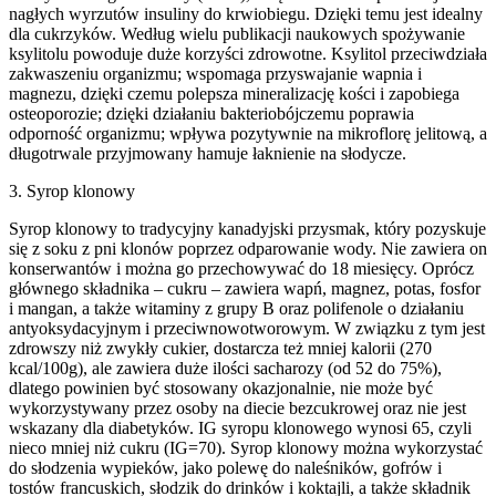
nagłych wyrzutów insuliny do krwiobiegu. Dzięki temu jest idealny
dla cukrzyków. Według wielu publikacji naukowych spożywanie
ksylitolu powoduje duże korzyści zdrowotne. Ksylitol przeciwdziała
zakwaszeniu organizmu; wspomaga przyswajanie wapnia i
magnezu, dzięki czemu polepsza mineralizację kości i zapobiega
osteoporozie; dzięki działaniu bakteriobójczemu poprawia
odporność organizmu; wpływa pozytywnie na mikroflorę jelitową, a
długotrwale przyjmowany hamuje łaknienie na słodycze.
3. Syrop klonowy
Syrop klonowy to tradycyjny kanadyjski przysmak, który pozyskuje
się z soku z pni klonów poprzez odparowanie wody. Nie zawiera on
konserwantów i można go przechowywać do 18 miesięcy. Oprócz
głównego składnika – cukru – zawiera wapń, magnez, potas, fosfor
i mangan, a także witaminy z grupy B oraz polifenole o działaniu
antyoksydacyjnym i przeciwnowotworowym. W związku z tym jest
zdrowszy niż zwykły cukier, dostarcza też mniej kalorii (270
kcal/100g), ale zawiera duże ilości sacharozy (od 52 do 75%),
dlatego powinien być stosowany okazjonalnie, nie może być
wykorzystywany przez osoby na diecie bezcukrowej oraz nie jest
wskazany dla diabetyków. IG syropu klonowego wynosi 65, czyli
nieco mniej niż cukru (IG=70). Syrop klonowy można wykorzystać
do słodzenia wypieków, jako polewę do naleśników, gofrów i
tostów francuskich, słodzik do drinków i koktajli, a także składnik