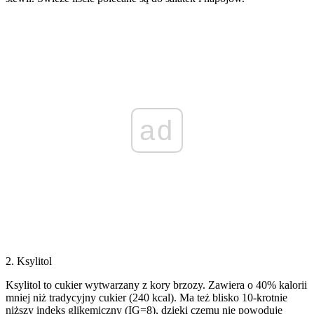
ad
2. Ksylitol
Ksylitol to cukier wytwarzany z kory brzozy. Zawiera o 40% kalorii
mniej niż tradycyjny cukier (240 kcal). Ma też blisko 10-krotnie
niższy indeks glikemiczny (IG=8), dzięki czemu nie powoduje