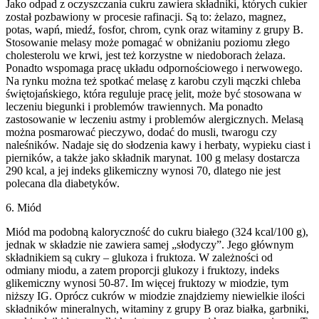
Jako odpad z oczyszczania cukru zawiera składniki, których cukier
został pozbawiony w procesie rafinacji. Są to: żelazo, magnez,
potas, wapń, miedź, fosfor, chrom, cynk oraz witaminy z grupy B.
Stosowanie melasy może pomagać w obniżaniu poziomu złego
cholesterolu we krwi, jest też korzystne w niedoborach żelaza.
Ponadto wspomaga pracę układu odpornościowego i nerwowego.
Na rynku można też spotkać melasę z karobu czyli mączki chleba
świętojańskiego, która reguluje pracę jelit, może być stosowana w
leczeniu biegunki i problemów trawiennych. Ma ponadto
zastosowanie w leczeniu astmy i problemów alergicznych. Melasą
można posmarować pieczywo, dodać do musli, twarogu czy
naleśników. Nadaje się do słodzenia kawy i herbaty, wypieku ciast i
pierników, a także jako składnik marynat. 100 g melasy dostarcza
290 kcal, a jej indeks glikemiczny wynosi 70, dlatego nie jest
polecana dla diabetyków.
6. Miód
Miód ma podobną kaloryczność do cukru białego (324 kcal/100 g),
jednak w składzie nie zawiera samej „słodyczy”. Jego głównym
składnikiem są cukry – glukoza i fruktoza. W zależności od
odmiany miodu, a zatem proporcji glukozy i fruktozy, indeks
glikemiczny wynosi 50-87. Im więcej fruktozy w miodzie, tym
niższy IG. Oprócz cukrów w miodzie znajdziemy niewielkie ilości
składników mineralnych, witaminy z grupy B oraz białka, garbniki,