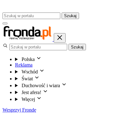
Szukaj
Szukaj
Polska
Reklama
Wschód
Świat
Duchowość i wiara
Jest afera!
Więcej
Wesprzyj Frondę