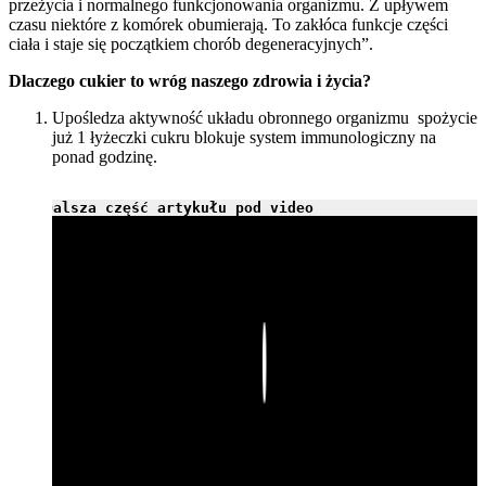
przeżycia i normalnego funkcjonowania organizmu. Z upływem
czasu niektóre z komórek obumierają. To zakłóca funkcje części
ciała i staje się początkiem chorób degeneracyjnych”.
Dlaczego cukier to wróg naszego zdrowia i życia?
Upośledza aktywność układu obronnego organizmu ­ spożycie
już 1 łyżeczki cukru blokuje system immunologiczny na
ponad godzinę.
Dalsza część artykułu pod video
Play