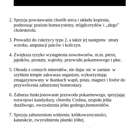
Sprzyja powstawaniu chorób serca i układu krążenia,
podnosząc poziom homocysteiny, trójglicerydów i „złego”
cholesterolu.
Prowadzi do cukrzycy typu 2, a także jej następstw ­ utraty
wzroku, amputacji palców i kończyn.
Zwiększa ryzyko wystąpienia nowotworów, m.in. piersi,
jajników, prostaty, wątroby, przewodu pokarmowego i płuc.
Okrada z cennych minerałów, nie dajac nic w zamian ­ w
szybkim tempie zakwasza organizm, wykorzystując
zmagazynowany w tkankach wapń, potas, magnez i fosfor do
przywrócenia zaburzonej homeostazy.
Zaburza funkcjonowanie przewodu pokarmowego, sprzyjając
rozwojowi kandydozy, choroby Crohna, zespołu jelita
drażliwego, owrzodzenia jelita grubego,hemoroidów.
Sprzyja zaburzeniom widzenia: krótkowzroczności,
katarakcie, zwyrodnieniu plamki żółtej.