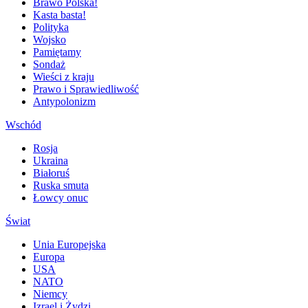
Brawo Polska!
Kasta basta!
Polityka
Wojsko
Pamiętamy
Sondaż
Wieści z kraju
Prawo i Sprawiedliwość
Antypolonizm
Wschód
Rosja
Ukraina
Białoruś
Ruska smuta
Łowcy onuc
Świat
Unia Europejska
Europa
USA
NATO
Niemcy
Izrael i Żydzi