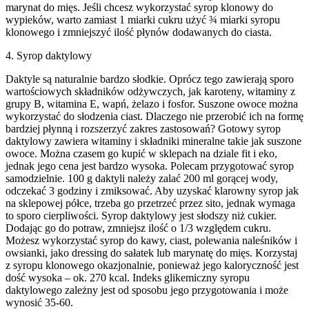
marynat do mięs. Jeśli chcesz wykorzystać syrop klonowy do
wypieków, warto zamiast 1 miarki cukru użyć ¾ miarki syropu
klonowego i zmniejszyć ilość płynów dodawanych do ciasta.
4. Syrop daktylowy
Daktyle są naturalnie bardzo słodkie. Oprócz tego zawierają sporo
wartościowych składników odżywczych, jak karoteny, witaminy z
grupy B, witamina E, wapń, żelazo i fosfor. Suszone owoce można
wykorzystać do słodzenia ciast. Dlaczego nie przerobić ich na formę
bardziej płynną i rozszerzyć zakres zastosowań? Gotowy syrop
daktylowy zawiera witaminy i składniki mineralne takie jak suszone
owoce. Można czasem go kupić w sklepach na dziale fit i eko,
jednak jego cena jest bardzo wysoka. Polecam przygotować syrop
samodzielnie. 100 g daktyli należy zalać 200 ml gorącej wody,
odczekać 3 godziny i zmiksować. Aby uzyskać klarowny syrop jak
na sklepowej półce, trzeba go przetrzeć przez sito, jednak wymaga
to sporo cierpliwości. Syrop daktylowy jest słodszy niż cukier.
Dodając go do potraw, zmniejsz ilość o 1/3 względem cukru.
Możesz wykorzystać syrop do kawy, ciast, polewania naleśników i
owsianki, jako dressing do sałatek lub marynatę do mięs. Korzystaj
z syropu klonowego okazjonalnie, ponieważ jego kaloryczność jest
dość wysoka – ok. 270 kcal. Indeks glikemiczny syropu
daktylowego zależny jest od sposobu jego przygotowania i może
wynosić 35-60.