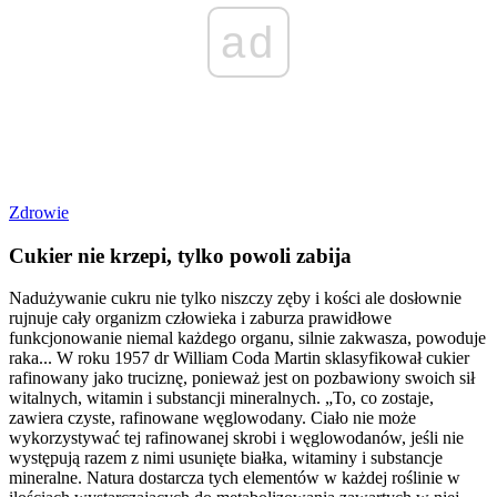
ad
Zdrowie
Cukier nie krzepi, tylko powoli zabija
Nadużywanie cukru nie tylko niszczy zęby i kości ale dosłownie
rujnuje cały organizm człowieka i zaburza prawidłowe
funkcjonowanie niemal każdego organu, silnie zakwasza, powoduje
raka... W roku 1957 dr William Coda Martin sklasyfikował cukier
rafinowany jako truciznę, ponieważ jest on pozbawiony swoich sił
witalnych, witamin i substancji mineralnych. „To, co zostaje,
zawiera czyste, rafinowane węglowodany. Ciało nie może
wykorzystywać tej rafinowanej skrobi i węglowodanów, jeśli nie
występują razem z nimi usunięte białka, witaminy i substancje
mineralne. Natura dostarcza tych elementów w każdej roślinie w