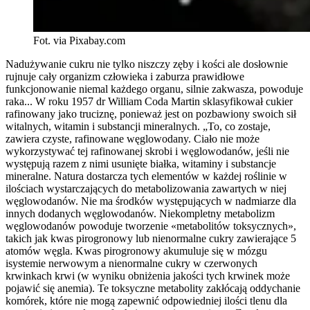
Fot. via Pixabay.com
Nadużywanie cukru nie tylko niszczy zęby i kości ale dosłownie
rujnuje cały organizm człowieka i zaburza prawidłowe
funkcjonowanie niemal każdego organu, silnie zakwasza, powoduje
raka... W roku 1957 dr William Coda Martin sklasyfikował cukier
rafinowany jako truciznę, ponieważ jest on pozbawiony swoich sił
witalnych, witamin i substancji mineralnych. „To, co zostaje,
zawiera czyste, rafinowane węglowodany. Ciało nie może
wykorzystywać tej rafinowanej skrobi i węglowodanów, jeśli nie
występują razem z nimi usunięte białka, witaminy i substancje
mineralne. Natura dostarcza tych elementów w każdej roślinie w
ilościach wystarczających do metabolizowania zawartych w niej
węglowodanów. Nie ma środków występujących w nadmiarze dla
innych dodanych węglowodanów. Niekompletny metabolizm
węglowodanów powoduje tworzenie «metabolitów toksycznych»,
takich jak kwas pirogronowy lub nienormalne cukry zawierające 5
atomów węgla. Kwas pirogronowy akumuluje się w mózgu
isystemie nerwowym a nienormalne cukry w czerwonych
krwinkach krwi (w wyniku obniżenia jakości tych krwinek może
pojawić się anemia). Te toksyczne metabolity zakłócają oddychanie
komórek, które nie mogą zapewnić odpowiedniej ilości tlenu dla