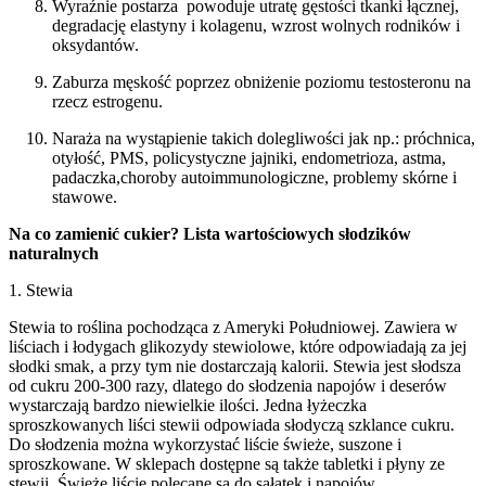
Wyraźnie postarza ­ powoduje utratę gęstości tkanki łącznej,
degradację elastyny i kolagenu, wzrost wolnych rodników i
oksydantów.
Zaburza męskość poprzez obniżenie poziomu testosteronu na
rzecz estrogenu.
Naraża na wystąpienie takich dolegliwości jak np.: próchnica,
otyłość, PMS, policystyczne jajniki, endometrioza, astma,
padaczka,choroby autoimmunologiczne, problemy skórne i
stawowe.
Na co zamienić cukier? Lista wartościowych słodzików
naturalnych
1. Stewia
Stewia to roślina pochodząca z Ameryki Południowej. Zawiera w
liściach i łodygach glikozydy stewiolowe, które odpowiadają za jej
słodki smak, a przy tym nie dostarczają kalorii. Stewia jest słodsza
od cukru 200-300 razy, dlatego do słodzenia napojów i deserów
wystarczają bardzo niewielkie ilości. Jedna łyżeczka
sproszkowanych liści stewii odpowiada słodyczą szklance cukru.
Do słodzenia można wykorzystać liście świeże, suszone i
sproszkowane. W sklepach dostępne są także tabletki i płyny ze
stewii. Świeże liście polecane są do sałatek i napojów.