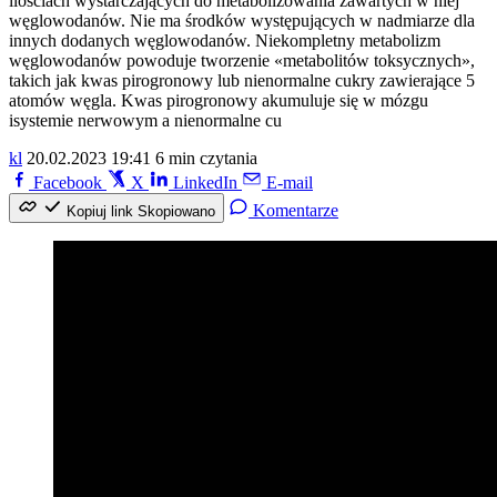
ilościach wystarczających do metabolizowania zawartych w niej
węglowodanów. Nie ma środków występujących w nadmiarze dla
innych dodanych węglowodanów. Niekompletny metabolizm
węglowodanów powoduje tworzenie «metabolitów toksycznych»,
takich jak kwas pirogronowy lub nienormalne cukry zawierające 5
atomów węgla. Kwas pirogronowy akumuluje się w mózgu
isystemie nerwowym a nienormalne cu
kl
20.02.2023 19:41
6 min czytania
Facebook
X
LinkedIn
E-mail
Komentarze
Kopiuj link
Skopiowano