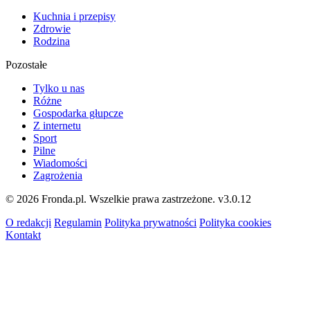
Kuchnia i przepisy
Zdrowie
Rodzina
Pozostałe
Tylko u nas
Różne
Gospodarka głupcze
Z internetu
Sport
Pilne
Wiadomości
Zagrożenia
© 2026 Fronda.pl. Wszelkie prawa zastrzeżone.
v3.0.12
O redakcji
Regulamin
Polityka prywatności
Polityka cookies
Kontakt