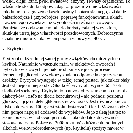
woski, olejki lotne, pyłki kwiatowe, enzymy i kwasy organiczne. To
właśnie te składniki odpowiadają za prozdrowotne właściwości
miodu: m.in. łagodzenie kaszlu, astmy i kataru siennego, działanie
bakteriobójcze i grzybobójcze, poprawę funkcjonowania układu
trawiennego i zwiększenie wydolności mięśnia sercowego.
Pamiętaj, że dodawanie miodu do herbaty zalanej wrzątkiem,
skutkuje utratą jego właściwości prozdrowotnych. Dobroczynne
działanie miodu zanika w temperaturze powyżej 40°C.
7. Erytrytol
Erytrytol należy do tej samej grupy związków chemicznych co
ksylitol. Naturalnie występuje m.in. w niektórych owocach i
pyłkach kwiatowych, jednak produkuje się go w procesie
fermentacji glicerolu z wykorzystaniem odpowiedniego szczepu
drożdży. Erytrytol występuje w takiej samej postaci, jak cukier biały.
Jest od niego mniej słodki. Słodkość erytrytolu wynosi 65-70%
słodkości sacharozy. Erytrytol to bardzo dobry zamiennik cukru dla
diabetyków i osób na diecie bezcukrowej - nie podnosi poziomu
glukozy, a jego indeks glikemiczny wynosi 0. Jest również bardzo
niskokaloryczny. 100 g erytrytolu dostarcza 20 kcal. Można słodzić
nim gorące napoje i dodawać do wypieków. Jego zaletą jest też to,
że nie pozostawia obcego posmaku. Jako dodatek do żywności
stosowany jest w Polsce od 2008 roku. W odróżnieniu od innych
alkoholi wielowodorotlenowych (np. ksylitolu) spożyty nawet w