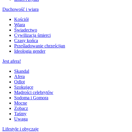
Duchowość i wiara
Kościół
Wiara
Świadectwo
Cywilizacja śmierci
Czasy końca
Prześladowanie chrześcijan
Ideologia gender
Jest afera!
Skandal
Afera
Odlot
Szokujące
Mądrości celebrytów
Sodoma i Gomora
Mocne
Zobacz
Taśmy
Uwaga
Lifestyle i obyczaje