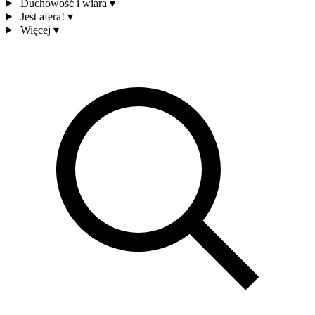
Duchowość i wiara
▾
Jest afera!
▾
Więcej
▾