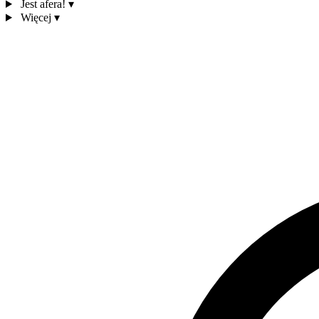
Jest afera!
▾
Więcej
▾