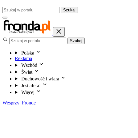
Szukaj
Szukaj
Polska
Reklama
Wschód
Świat
Duchowość i wiara
Jest afera!
Więcej
Wesprzyj Frondę