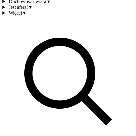
Duchowość i wiara
▾
Jest afera!
▾
Więcej
▾