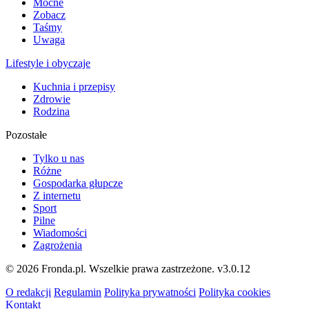
Mocne
Zobacz
Taśmy
Uwaga
Lifestyle i obyczaje
Kuchnia i przepisy
Zdrowie
Rodzina
Pozostałe
Tylko u nas
Różne
Gospodarka głupcze
Z internetu
Sport
Pilne
Wiadomości
Zagrożenia
© 2026 Fronda.pl. Wszelkie prawa zastrzeżone.
v3.0.12
O redakcji
Regulamin
Polityka prywatności
Polityka cookies
Kontakt