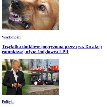
Wiadomości
Trzylatka dotkliwie pogryziona przez psa. Do akcji
ratunkowej użyto śmigłowca LPR
Polityka