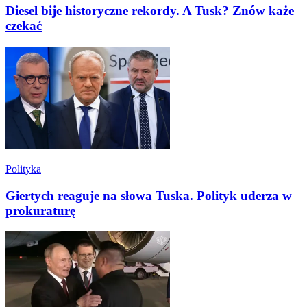
Diesel bije historyczne rekordy. A Tusk? Znów każe
czekać
Polityka
Giertych reaguje na słowa Tuska. Polityk uderza w
prokuraturę