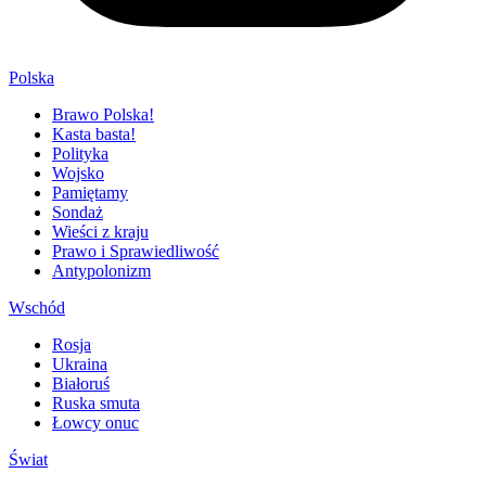
Polska
Brawo Polska!
Kasta basta!
Polityka
Wojsko
Pamiętamy
Sondaż
Wieści z kraju
Prawo i Sprawiedliwość
Antypolonizm
Wschód
Rosja
Ukraina
Białoruś
Ruska smuta
Łowcy onuc
Świat