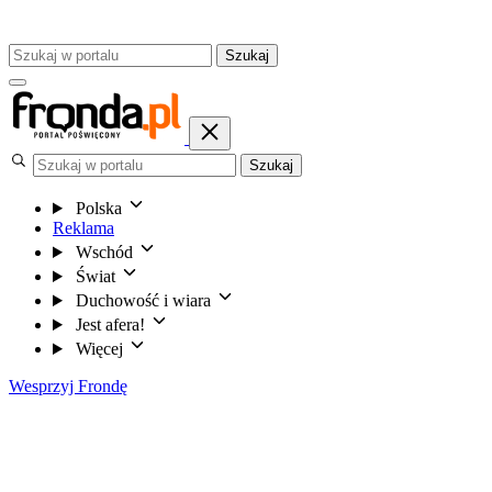
Szukaj
Szukaj
Polska
Reklama
Wschód
Świat
Duchowość i wiara
Jest afera!
Więcej
Wesprzyj Frondę