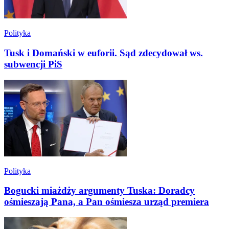
Polityka
Tusk i Domański w euforii. Sąd zdecydował ws.
subwencji PiS
Polityka
Bogucki miażdży argumenty Tuska: Doradcy
ośmieszają Pana, a Pan ośmiesza urząd premiera