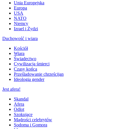
Unia Europejska
Europa
USA
NATO
Niemcy
Izrael i Żydzi
Duchowość i wiara
Kościół
Wiara
Świadectwo
Cywilizacja śmierci
Czasy końca
Prześladowanie chrześcijan
Ideologia gender
Jest afera!
Skandal
Afera
Odlot
Szokujące
Mądrości celebrytów
Sodoma i Gomora