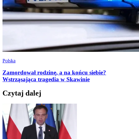
Polska
Zamordował rodzinę, a na końcu siebie?
Wstrząsająca tragedia w Skawinie
Czytaj dalej