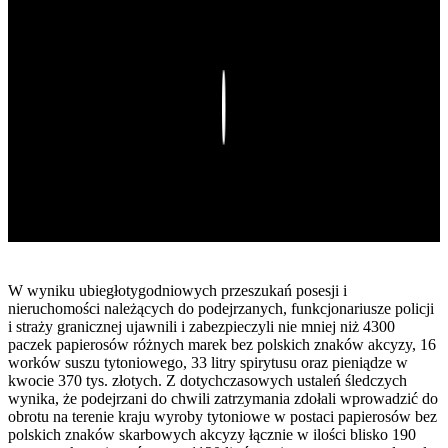
Play
W wyniku ubiegłotygodniowych przeszukań posesji i
nieruchomości należących do podejrzanych, funkcjonariusze policji
i straży granicznej ujawnili i zabezpieczyli nie mniej niż 4300
paczek papierosów różnych marek bez polskich znaków akcyzy, 16
worków suszu tytoniowego, 33 litry spirytusu oraz pieniądze w
kwocie 370 tys. złotych. Z dotychczasowych ustaleń śledczych
wynika, że podejrzani do chwili zatrzymania zdołali wprowadzić do
obrotu na terenie kraju wyroby tytoniowe w postaci papierosów bez
polskich znaków skarbowych akcyzy łącznie w ilości blisko 190