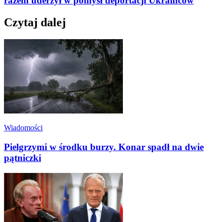
razem uderzył w pomysł deportacji Ukraińców
Czytaj dalej
Wiadomości
Pielgrzymi w środku burzy. Konar spadł na dwie
pątniczki