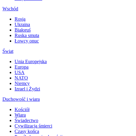
Wschód
Rosja
Ukraina
Białoruś
Ruska smuta
Łowcy onuc
Świat
Unia Europejska
Europa
USA
NATO
Niemcy
Izrael i Żydzi
Duchowość i wiara
Kościół
Wiara
Świadectwo
Cywilizacja śmierci
Czasy końca