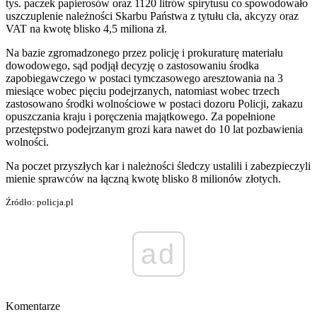
tys. paczek papierosów oraz 1120 litrów spirytusu co spowodowało
uszczuplenie należności Skarbu Państwa z tytułu cła, akcyzy oraz
VAT na kwotę blisko 4,5 miliona zł.
Na bazie zgromadzonego przez policję i prokuraturę materiału
dowodowego, sąd podjął decyzję o zastosowaniu środka
zapobiegawczego w postaci tymczasowego aresztowania na 3
miesiące wobec pięciu podejrzanych, natomiast wobec trzech
zastosowano środki wolnościowe w postaci dozoru Policji, zakazu
opuszczania kraju i poręczenia majątkowego. Za popełnione
przestępstwo podejrzanym grozi kara nawet do 10 lat pozbawienia
wolności.
Na poczet przyszłych kar i należności śledczy ustalili i zabezpieczyli
mienie sprawców na łączną kwotę blisko 8 milionów złotych.
Źródło: policja.pl
ad
Komentarze