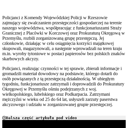
Policjanci z Komendy Wojewódzkiej Policji w Rzeszowie
zajmujący się zwalczaniem przestępczości gospodarczej na terenie
naszego województwa, współpracując z funkcjonariuszami Straży
Granicznej z Placówki w Korczowej oraz Prokuraturą Okręgową w
Przemyślu, rozbili zorganizowaną grupę przestępczą. Jej
członkowie, działając w celu osiągnięcia korzyści majątkowej
skupowali, magazynowali, a następnie wprowadzali na teren kraju
m.in. wyroby tytoniowe w postaci papierosów bez polskich znaków
skarbowych akcyzy.
Policjanci, realizując czynności w tej sprawie, zbierali informacje i
gromadzili materiał dowodowy na podstawie, którego dotarli do
osób powiązanych z tą przestępczą działalnością. W ubiegłym
tygodniu, funkcjonariusze zatrzymali i doprowadzili do Prokuratury
Okręgowej w Przemyślu ośmiu podejrzanych z woj.
wielkopolskiego, lubelskiego oraz Podkarpacia. Zatrzymani
mężczyźni w wieku od 25 do 64 lat, usłyszeli zarzuty paserstwa
akcyzowego i udziału w zorganizowanej grupie przestępczej.
Dalsza część artykułu pod video