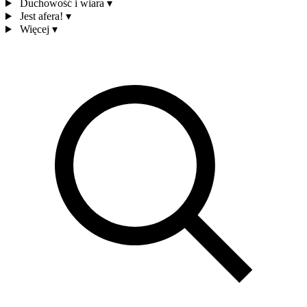
Duchowość i wiara
▾
Jest afera!
▾
Więcej
▾