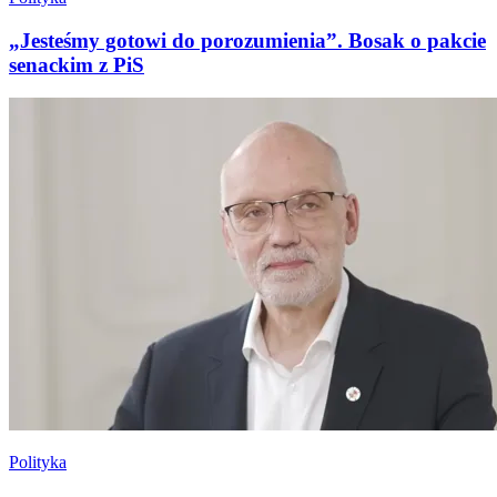
„Jesteśmy gotowi do porozumienia”. Bosak o pakcie
senackim z PiS
Polityka