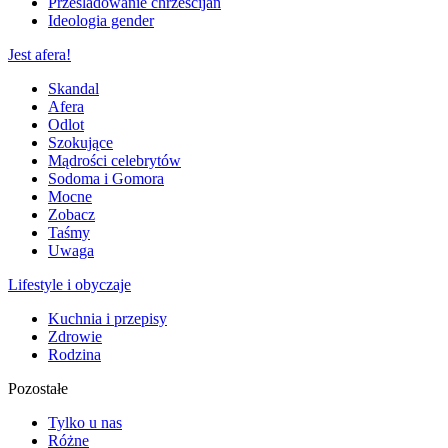
Prześladowanie chrześcijan
Ideologia gender
Jest afera!
Skandal
Afera
Odlot
Szokujące
Mądrości celebrytów
Sodoma i Gomora
Mocne
Zobacz
Taśmy
Uwaga
Lifestyle i obyczaje
Kuchnia i przepisy
Zdrowie
Rodzina
Pozostałe
Tylko u nas
Różne