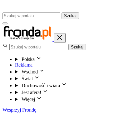
Szukaj
Szukaj
Polska
Reklama
Wschód
Świat
Duchowość i wiara
Jest afera!
Więcej
Wesprzyj Frondę