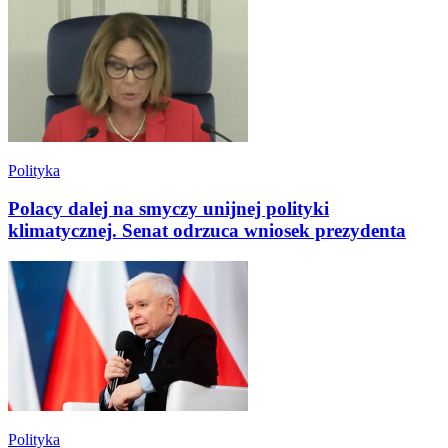
Polityka
Polacy dalej na smyczy unijnej polityki
klimatycznej. Senat odrzuca wniosek prezydenta
Polityka