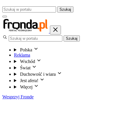
Szukaj
Szukaj
Polska
Reklama
Wschód
Świat
Duchowość i wiara
Jest afera!
Więcej
Wesprzyj Frondę