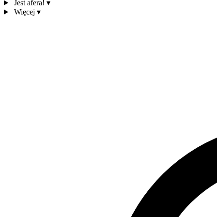
Jest afera!
▾
Więcej
▾