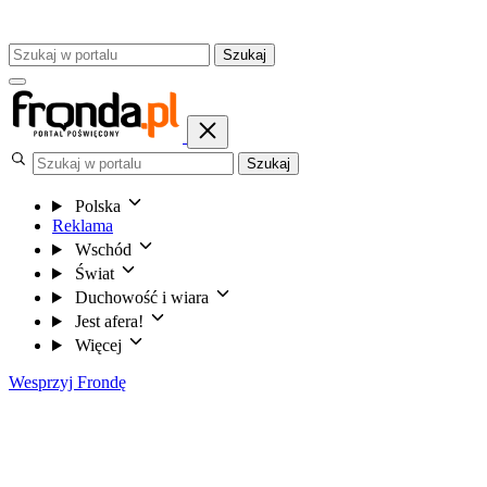
Szukaj
Szukaj
Polska
Reklama
Wschód
Świat
Duchowość i wiara
Jest afera!
Więcej
Wesprzyj Frondę