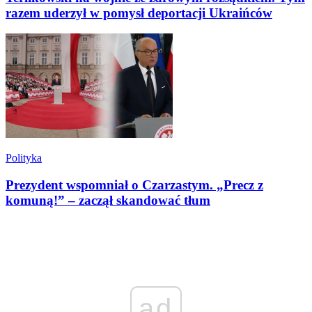
razem uderzył w pomysł deportacji Ukraińców
Polityka
Prezydent wspomniał o Czarzastym. „Precz z
komuną!” – zaczął skandować tłum
ad