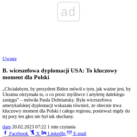
ad
Uwaga
B. wiceszefowa dyplomacji USA: To kluczowy
moment dla Polski
„Chciałabym, by prezydent Biden mówił o tym, jak ważne jest, by
Ukraina otrzymała to, o co prosi: myśliwce i artylerię dalekiego
zasięgu” – mówiła Paula Dobriansky. Była wiceszefowa
amerykańskiej dyplomacji wskazała również, że obecnie trwa
kluczowy moment dla Polski i całego regionu, ponieważ nigdy do
tej pory ten głos nie był tak słuchany.
dam
20.02.2023 07:22
1 min czytania
Facebook
X
LinkedIn
E-mail