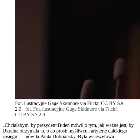
Fot. ilustracyjne Gage Skidmore via Flickr, CC BY-SA
2.0
· fot. Fot. ilustracyjne Gage Skidmore via Flickr,
CC BY-SA 2.0
„Chciałabym, by prezydent Biden mówił o tym, jak ważne jest, by
Ukraina otrzymała to, o co prosi: myśliwce i artylerię dalekiego
zasięgu” – mówiła Paula Dobriansky. Była wiceszefowa