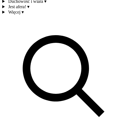
Duchowość i wiara
▾
Jest afera!
▾
Więcej
▾