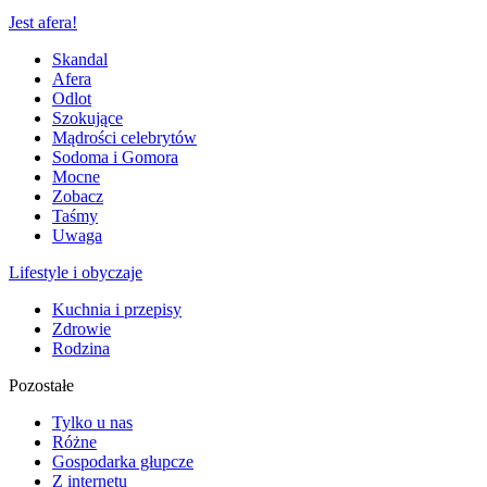
Jest afera!
Skandal
Afera
Odlot
Szokujące
Mądrości celebrytów
Sodoma i Gomora
Mocne
Zobacz
Taśmy
Uwaga
Lifestyle i obyczaje
Kuchnia i przepisy
Zdrowie
Rodzina
Pozostałe
Tylko u nas
Różne
Gospodarka głupcze
Z internetu