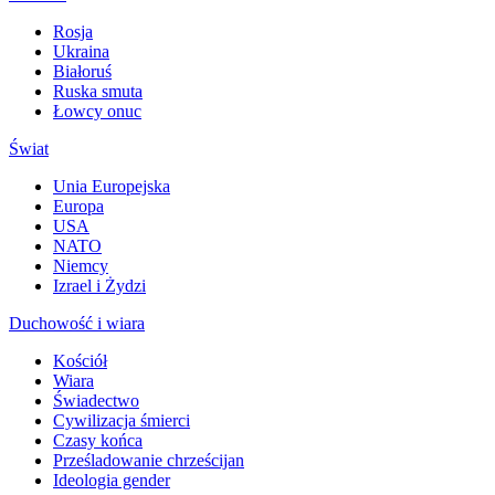
Rosja
Ukraina
Białoruś
Ruska smuta
Łowcy onuc
Świat
Unia Europejska
Europa
USA
NATO
Niemcy
Izrael i Żydzi
Duchowość i wiara
Kościół
Wiara
Świadectwo
Cywilizacja śmierci
Czasy końca
Prześladowanie chrześcijan
Ideologia gender