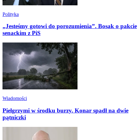
Polityka
„Jesteśmy gotowi do porozumienia”. Bosak o pakcie
senackim z PiS
Wiadomości
Pielgrzymi w środku burzy. Konar spadł na dwie
pątniczki