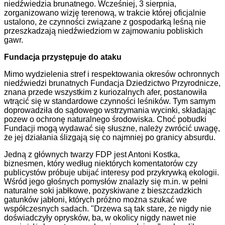
niedźwiedzia brunatnego. Wcześniej, 3 sierpnia,
zorganizowano wizję terenową, w trakcie której oficjalnie
ustalono, że czynności związane z gospodarką leśną nie
przeszkadzają niedźwiedziom w zajmowaniu pobliskich
gawr.
Fundacja przystępuje do ataku
Mimo wydzielenia stref i respektowania okresów ochronnych
niedźwiedzi brunatnych Fundacja Dziedzictwo Przyrodnicze,
znana przede wszystkim z kuriozalnych afer, postanowiła
wtrącić się w standardowe czynności leśników. Tym samym
doprowadziła do sądowego wstrzymania wycinki, składając
pozew o ochronę naturalnego środowiska. Choć pobudki
Fundacji mogą wydawać się słuszne, należy zwrócić uwagę,
że jej działania ślizgają się co najmniej po granicy absurdu.
Jedną z głównych twarzy FDP jest Antoni Kostka,
biznesmen, który według niektórych komentatorów czy
publicystów próbuje ubijać interesy pod przykrywką ekologii.
Wśród jego głośnych pomysłów znalazły się m.in. w pełni
naturalne soki jabłkowe, pozyskiwane z bieszczadzkich
gatunków jabłoni, których próżno można szukać we
współczesnych sadach. "Drzewa są tak stare, że nigdy nie
doświadczyły oprysków, ba, w okolicy nigdy nawet nie