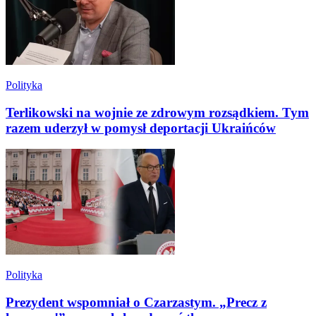
Polityka
Terlikowski na wojnie ze zdrowym rozsądkiem. Tym
razem uderzył w pomysł deportacji Ukraińców
Polityka
Prezydent wspomniał o Czarzastym. „Precz z