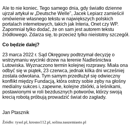
Ale to nie koniec. Tego samego dnia, gdy światło dzienne
ujrzał artykuł w „Deutsche Welle", Jacek Lepiarz zamieścił
omówienie własnego tekstu w największych polskich
portalach internetowych, takich jak Interia, Onet czy WP.
Zapomniał tylko dodać, że on sam jest autorem tekstu
źródłowego. Zdarza się, to przecież tylko nieistotny szczegół.
Co będzie dalej?
23 marca 2022 r. Sąd Okręgowy podtrzymał decyzję o
wstrzymaniu wycinki drzew na terenie Nadleśnictwa
Lutowiska. Wyznaczono termin kolejnej rozprawy. Miała ona
odbyć się w piątek, 23 czerwca, jednak kilka dni wcześniej
została odwołana. Tym samym przedłużył się odwieczny
konflikt między Fundacją, która ostrzy sobie zęby na głośny
medialny sukces i, zapewne, kolejne zbiórki, a leśnikami,
postawionymi w roli bezdusznych potworów, którzy swoją
krecią robotą próbują prowadzić świat do zagłady.
Jan Ptasznik
Źródło: tysol.pl, krosno112.pl, solina.naszemiasto.pl