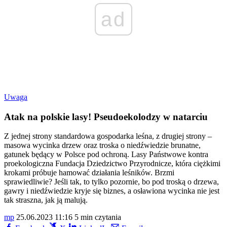
ad
Uwaga
Atak na polskie lasy! Pseudoekolodzy w natarciu
Z jednej strony standardowa gospodarka leśna, z drugiej strony –
masowa wycinka drzew oraz troska o niedźwiedzie brunatne,
gatunek będący w Polsce pod ochroną. Lasy Państwowe kontra
proekologiczna Fundacja Dziedzictwo Przyrodnicze, która ciężkimi
krokami próbuje hamować działania leśników. Brzmi
sprawiedliwie? Jeśli tak, to tylko pozornie, bo pod troską o drzewa,
gawry i niedźwiedzie kryje się biznes, a osławiona wycinka nie jest
tak straszna, jak ją malują.
mp
25.06.2023 11:16
5 min czytania