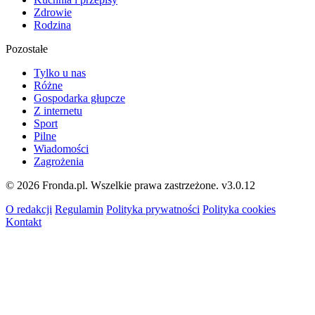
Zdrowie
Rodzina
Pozostałe
Tylko u nas
Różne
Gospodarka głupcze
Z internetu
Sport
Pilne
Wiadomości
Zagrożenia
© 2026 Fronda.pl. Wszelkie prawa zastrzeżone.
v3.0.12
O redakcji
Regulamin
Polityka prywatności
Polityka cookies
Kontakt