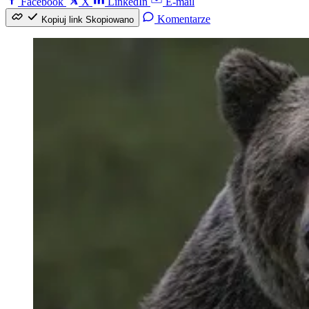
Facebook
X
LinkedIn
E-mail
Komentarze
Kopiuj link
Skopiowano