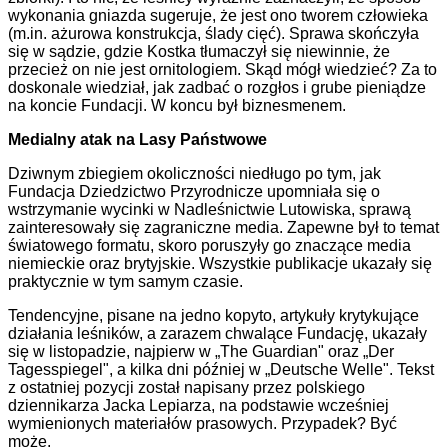
wykonania gniazda sugeruje, że jest ono tworem człowieka
(m.in. ażurowa konstrukcja, ślady cięć). Sprawa skończyła
się w sądzie, gdzie Kostka tłumaczył się niewinnie, że
przecież on nie jest ornitologiem. Skąd mógł wiedzieć? Za to
doskonale wiedział, jak zadbać o rozgłos i grube pieniądze
na koncie Fundacji. W koncu był biznesmenem.
Medialny atak na Lasy Państwowe
Dziwnym zbiegiem okoliczności niedługo po tym, jak
Fundacja Dziedzictwo Przyrodnicze upomniała się o
wstrzymanie wycinki w Nadleśnictwie Lutowiska, sprawą
zainteresowały się zagraniczne media. Zapewne był to temat
światowego formatu, skoro poruszyły go znaczące media
niemieckie oraz brytyjskie. Wszystkie publikacje ukazały się
praktycznie w tym samym czasie.
Tendencyjne, pisane na jedno kopyto, artykuły krytykujące
działania leśników, a zarazem chwalące Fundację, ukazały
się w listopadzie, najpierw w „The Guardian" oraz „Der
Tagesspiegel", a kilka dni później w „Deutsche Welle". Tekst
z ostatniej pozycji został napisany przez polskiego
dziennikarza Jacka Lepiarza, na podstawie wcześniej
wymienionych materiałów prasowych. Przypadek? Być
może.