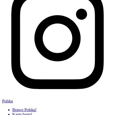
Polska
Brawo Polska!
Kasta basta!