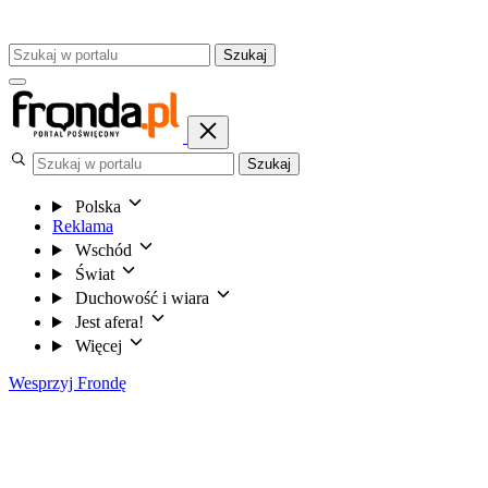
Szukaj
Szukaj
Polska
Reklama
Wschód
Świat
Duchowość i wiara
Jest afera!
Więcej
Wesprzyj Frondę