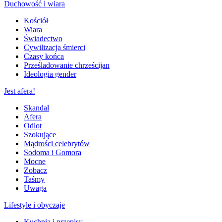
Duchowość i wiara
Kościół
Wiara
Świadectwo
Cywilizacja śmierci
Czasy końca
Prześladowanie chrześcijan
Ideologia gender
Jest afera!
Skandal
Afera
Odlot
Szokujące
Mądrości celebrytów
Sodoma i Gomora
Mocne
Zobacz
Taśmy
Uwaga
Lifestyle i obyczaje
Kuchnia i przepisy