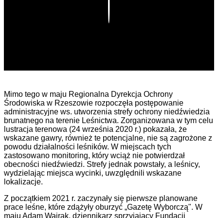
Play
Mimo tego w maju Regionalna Dyrekcja Ochrony
Środowiska w Rzeszowie rozpoczęła postępowanie
administracyjne ws. utworzenia strefy ochrony niedźwiedzia
brunatnego na terenie Leśnictwa. Zorganizowana w tym celu
lustracja terenowa (24 września 2020 r.) pokazała, że
wskazane gawry, również te potencjalne, nie są zagrożone z
powodu działalności leśników. W miejscach tych
zastosowano monitoring, który wciąż nie potwierdzał
obecności niedźwiedzi. Strefy jednak powstały, a leśnicy,
wydzielając miejsca wycinki, uwzględnili wskazane
lokalizacje.
Z początkiem 2021 r. zaczynały się pierwsze planowane
prace leśne, które zdążyły oburzyć „Gazetę Wyborczą". W
maju Adam Wajrak, dziennikarz sprzyjający Fundacji