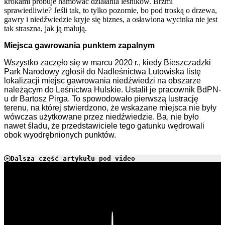
krokami próbuje hamować działania leśników. Brzmi
sprawiedliwie? Jeśli tak, to tylko pozornie, bo pod troską o drzewa,
gawry i niedźwiedzie kryje się biznes, a osławiona wycinka nie jest
tak straszna, jak ją malują.
Miejsca gawrowania punktem zapalnym
Wszystko zaczęło się w marcu 2020 r., kiedy Bieszczadzki
Park Narodowy zgłosił do Nadleśnictwa Lutowiska listę
lokalizacji miejsc gawrowania niedźwiedzi na obszarze
należącym do Leśnictwa Hulskie. Ustalił je pracownik BdPN-
u dr Bartosz Pirga. To spowodowało pierwszą lustrację
terenu, na której stwierdzono, że wskazane miejsca nie były
wówczas użytkowane przez niedźwiedzie. Ba, nie było
nawet śladu, że przedstawiciele tego gatunku wędrowali
obok wyodrębnionych punktów.
Dalsza część artykułu pod video