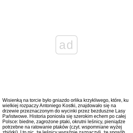
ad
Wisienką na torcie było gniazdo orlika krzykliwego, które, ku
wielkiej rozpaczy Antoniego Kostki, znajdowało się na
drzewie przeznaczonym do wycinki przez bezduszne Lasy
Państwowe. Historia poniosła się szerokim echem po całej
Polsce: biedne, zagrożone ptaki, okrutni leśnicy, pieniądze
potrzebne na ratowanie ptaków (czyt. wspomniane wyżej
zbiórki). I to nic, że leśnicy wyraźnie zaznaczyli, że sposób