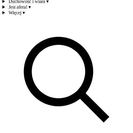
Duchowość i wiara
▾
Jest afera!
▾
Więcej
▾