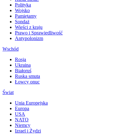
Polityka
Wojsko
Pamiętamy
Sondaż
Wieści z kraju
Prawo i Sprawiedliwość
Antypolonizm
Wschód
Rosja
Ukraina
Białoruś
Ruska smuta
Łowcy onuc
Świat
Unia Europejska
Europa
USA
NATO
Niemcy
Izrael i Żydzi