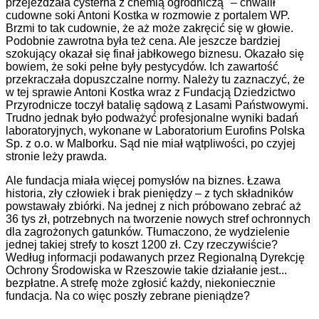
przejeżdżała cysterna z chemią ogrodniczą" – chwalił
cudowne soki Antoni Kostka w rozmowie z portalem WP.
Brzmi to tak cudownie, że aż może zakręcić się w głowie.
Podobnie zawrotna była też cena. Ale jeszcze bardziej
szokujący okazał się finał jabłkowego biznesu. Okazało się
bowiem, że soki pełne były pestycydów. Ich zawartość
przekraczała dopuszczalne normy. Należy tu zaznaczyć, że
w tej sprawie Antoni Kostka wraz z Fundacją Dziedzictwo
Przyrodnicze toczył batalię sądową z Lasami Państwowymi.
Trudno jednak było podważyć profesjonalne wyniki badań
laboratoryjnych, wykonane w Laboratorium Eurofins Polska
Sp. z o.o. w Malborku. Sąd nie miał wątpliwości, po czyjej
stronie leży prawda.
Ale fundacja miała więcej pomysłów na biznes. Łzawa
historia, zły człowiek i brak pieniędzy – z tych składników
powstawały zbiórki. Na jednej z nich próbowano zebrać aż
36 tys zł, potrzebnych na tworzenie nowych stref ochronnych
dla zagrożonych gatunków. Tłumaczono, że wydzielenie
jednej takiej strefy to koszt 1200 zł. Czy rzeczywiście?
Według informacji podawanych przez Regionalną Dyrekcję
Ochrony Środowiska w Rzeszowie takie działanie jest...
bezpłatne. A strefę może zgłosić każdy, niekoniecznie
fundacja. Na co więc poszły zebrane pieniądze?