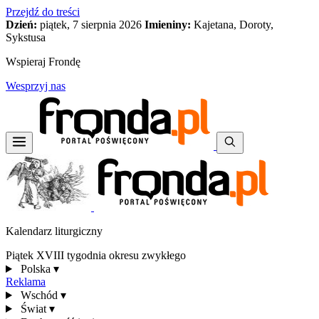
Przejdź do treści
Dzień:
piątek, 7 sierpnia 2026
Imieniny:
Kajetana, Doroty,
Sykstusa
Wspieraj Frondę
Wesprzyj nas
Kalendarz liturgiczny
Piątek XVIII tygodnia okresu zwykłego
Polska
▾
Reklama
Wschód
▾
Świat
▾