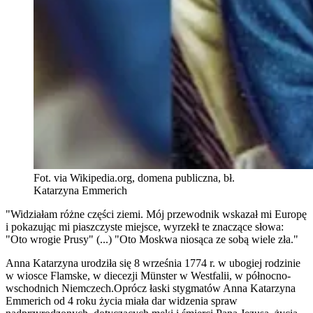
Fot. via Wikipedia.org, domena publiczna, bł.
Katarzyna Emmerich
"Widziałam różne części ziemi. Mój przewodnik wskazał mi Europę
i pokazując mi piaszczyste miejsce, wyrzekł te znaczące słowa:
"Oto wrogie Prusy" (...) "Oto Moskwa niosąca ze sobą wiele zła."
Anna Katarzyna urodziła się 8 września 1774 r. w ubogiej rodzinie
w wiosce Flamske, w diecezji Münster w Westfalii, w północno-
wschodnich Niemczech.Oprócz łaski stygmatów Anna Katarzyna
Emmerich od 4 roku życia miała dar widzenia spraw