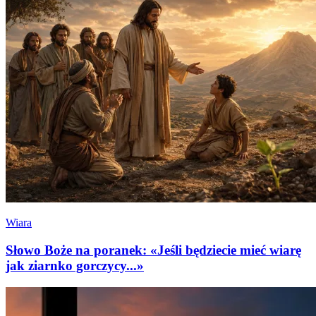
Wiara
Słowo Boże na poranek: «Jeśli będziecie mieć wiarę
jak ziarnko gorczycy...»