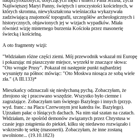
nadprzyrodzonych, dotyczących męki i śmierci Pana Jezusa, życia
Najświętszej Maryi Panny, świętych i uroczystości kościelnych, w
których skromna, niewykształcona wieśniaczka wykazywała
zadziwiającą znajomość topografii, szczegółów archeologicznych i
historycznych, objawionych jej w wizjach wypadków. Miała
również wizję misternego burzenia Kościoła przez masonerię
świecką i kościelną.
A oto fragmenty wizji:
"Widziałam różne części ziemi. Mój przewodnik wskazał mi Europę
i pokazując mi piaszczyste miejsce, wyrzekł te znaczące słowa:
"Oto wrogie Prusy". Pokazał mi następnie punkt najbardziej
wysunięty na północ mówiąc: "Oto Moskwa niosąca ze sobą wiele
zła." (A III.133)*
Mieszkańcy odznaczali się niesłychaną pychą. Zobaczyłam, że
zbrojono się i pracowano wszędzie. Wszystko było ciemne i
zagrażające. Zobaczyłam tam świętego Bazylego i innych (przyp.
wyd. franc.: na Placu Czerwonym jest katedra św. Bazylego).
Ujrzałam pałac o lśniących dachach. Na nim stał szatan na czatach.
Widziałam, że spośród demonów związanych przez Chrystusa w
czasie jego zstąpienia do piekieł, kilku się niedawno rozwiązało i
wskrzesiło tę sektę (masonerii). Zobaczyłam, że inne zostaną
uwolnione... (19.10.1823)