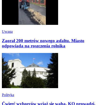
Uwaga
Zaorał 200 metrów nowego asfaltu. Miasto
odpowiada na roszczenia rolnika
Polityka
Ćwierć wyborców wciąż się waha. KO prowadzi,