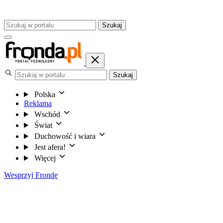
Szukaj
Szukaj
Polska
Reklama
Wschód
Świat
Duchowość i wiara
Jest afera!
Więcej
Wesprzyj Frondę