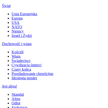
Świat
Unia Europejska
Europa
USA
NATO
Niemcy
Izrael i Żydzi
Duchowość i wiara
Kościół
Wiara
Świadectwo
Cywilizacja śmierci
Czasy końca
Prześladowanie chrześcijan
Ideologia gender
Jest afera!
Skandal
Afera
Odlot
Szokujące