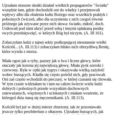
Ujrzałam straszne skutki działań wielkich propagatorów "światła"
wszędzie tam, gdzie dochodzili oni do władzy i przejmowali
wpływy albo dla obalenia kultu Bożego oraz wszelkich praktyk i
pobożnych ćwiczeń, albo dla uczynienia z nich czegoś równie
próżnego jak używane przez nich słowa: światło, miłość, duch.
Usiłowali pod nimi ukryć przed sobą i innymi opłakaną pustkę
swych przedsięwzięć, w których Bóg był niczym. (A. III 161).
Zobaczyłam ludzi z tajnej sekty podkopującej nieustannie wielki
Kościół... (A. III.113) i zobaczyłam blisko nich obrzydliwą Bestię,
która wyszła z morza.
Miała ogon jak u ryby, pazury jak u lwa i liczne głowy, które
otaczały jak korona jej największą głowę. Miała pysk szeroki i
czerwony. Była w cętki jak tygrys i okazywała wielką zażyłość
wobec burzących. Kładła się często pośród nich, gdy pracowali.
Oni zaś często wchodzili do pieczary, w której czasami się chowała.
W tym czasie widziałam tu i tam na całym świecie wielu ludzi
dobrych i pobożnych przede wszystkim duchownych
znieważanych, więzionych i uciskanych i miałam wrażenie, że
któregoś dnia staną się męczennikami. (A. III.113).
Kościół był już w dużej mierze zburzony, tak że pozostawało
jeszcze tylko prezbiterium z ołtarzem. Ujrzałam burzących, jak