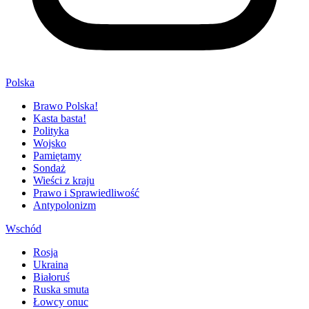
Polska
Brawo Polska!
Kasta basta!
Polityka
Wojsko
Pamiętamy
Sondaż
Wieści z kraju
Prawo i Sprawiedliwość
Antypolonizm
Wschód
Rosja
Ukraina
Białoruś
Ruska smuta
Łowcy onuc