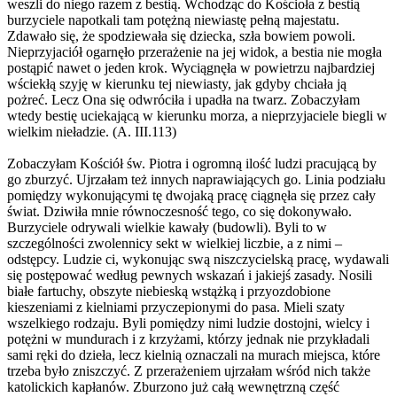
weszli do niego razem z bestią. Wchodząc do Kościoła z bestią
burzyciele napotkali tam potężną niewiastę pełną majestatu.
Zdawało się, że spodziewała się dziecka, szła bowiem powoli.
Nieprzyjaciół ogarnęło przerażenie na jej widok, a bestia nie mogła
postąpić nawet o jeden krok. Wyciągnęła w powietrzu najbardziej
wściekłą szyję w kierunku tej niewiasty, jak gdyby chciała ją
pożreć. Lecz Ona się odwróciła i upadła na twarz. Zobaczyłam
wtedy bestię uciekającą w kierunku morza, a nieprzyjaciele biegli w
wielkim nieładzie. (A. III.113)
Zobaczyłam Kościół św. Piotra i ogromną ilość ludzi pracującą by
go zburzyć. Ujrzałam też innych naprawiających go. Linia podziału
pomiędzy wykonującymi tę dwojaką pracę ciągnęła się przez cały
świat. Dziwiła mnie równoczesność tego, co się dokonywało.
Burzyciele odrywali wielkie kawały (budowli). Byli to w
szczególności zwolennicy sekt w wielkiej liczbie, a z nimi –
odstępcy. Ludzie ci, wykonując swą niszczycielską pracę, wydawali
się postępować według pewnych wskazań i jakiejś zasady. Nosili
białe fartuchy, obszyte niebieską wstążką i przyozdobione
kieszeniami z kielniami przyczepionymi do pasa. Mieli szaty
wszelkiego rodzaju. Byli pomiędzy nimi ludzie dostojni, wielcy i
potężni w mundurach i z krzyżami, którzy jednak nie przykładali
sami ręki do dzieła, lecz kielnią oznaczali na murach miejsca, które
trzeba było zniszczyć. Z przerażeniem ujrzałam wśród nich także
katolickich kapłanów. Zburzono już całą wewnętrzną część