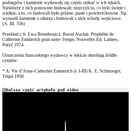
podstępów i kamienie wydawały się często znikać w ich rękach.
Niektórzy z nich ponownie budowali; niszczyli to, co było święte i
wielkie, a to, co budowali było próżne, puste i powierzchowne. Np.
wynosili kamienie z ołtarza i budowali z nich schody wejściowe.
(A. III. 556)
Przekład z fr. Ewa Bromboszcz. Raoul Auclair. Prophétie de
Catherine Emmerich pour notre Temps, Nouvelles Ed. Latines,
Paryż 1974.
Oznaczenia francuskiego wydawcy w tekście określają źródło
cytatów:
* A: Vie d’Anne-Catherine Emmerich (t. I-III) K. E. Schmoeger,
Téqui 1950
Dalsza część artykułu pod video