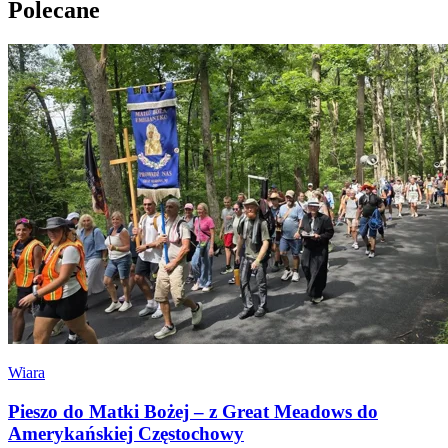
Polecane
Wiara
Pieszo do Matki Bożej – z Great Meadows do
Amerykańskiej Częstochowy