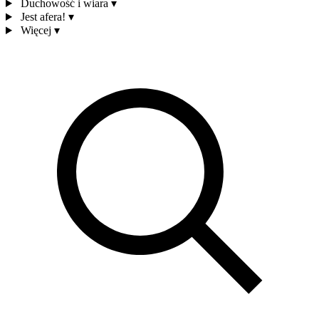
Duchowość i wiara
▾
Jest afera!
▾
Więcej
▾