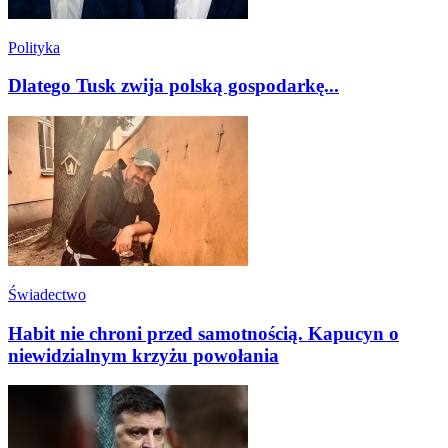
Polityka
Dlatego Tusk zwija polską gospodarkę...
Świadectwo
Habit nie chroni przed samotnością. Kapucyn o
niewidzialnym krzyżu powołania