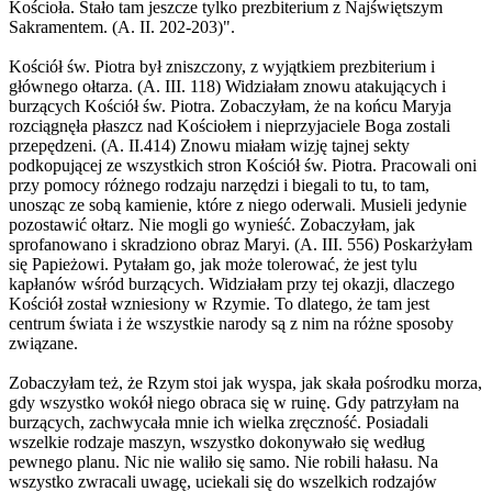
Kościoła. Stało tam jeszcze tylko prezbiterium z Najświętszym
Sakramentem. (A. II. 202-203)".
Kościół św. Piotra był zniszczony, z wyjątkiem prezbiterium i
głównego ołtarza. (A. III. 118) Widziałam znowu atakujących i
burzących Kościół św. Piotra. Zobaczyłam, że na końcu Maryja
rozciągnęła płaszcz nad Kościołem i nieprzyjaciele Boga zostali
przepędzeni. (A. II.414) Znowu miałam wizję tajnej sekty
podkopującej ze wszystkich stron Kościół św. Piotra. Pracowali oni
przy pomocy różnego rodzaju narzędzi i biegali to tu, to tam,
unosząc ze sobą kamienie, które z niego oderwali. Musieli jedynie
pozostawić ołtarz. Nie mogli go wynieść. Zobaczyłam, jak
sprofanowano i skradziono obraz Maryi. (A. III. 556) Poskarżyłam
się Papieżowi. Pytałam go, jak może tolerować, że jest tylu
kapłanów wśród burzących. Widziałam przy tej okazji, dlaczego
Kościół został wzniesiony w Rzymie. To dlatego, że tam jest
centrum świata i że wszystkie narody są z nim na różne sposoby
związane.
Zobaczyłam też, że Rzym stoi jak wyspa, jak skała pośrodku morza,
gdy wszystko wokół niego obraca się w ruinę. Gdy patrzyłam na
burzących, zachwycała mnie ich wielka zręczność. Posiadali
wszelkie rodzaje maszyn, wszystko dokonywało się według
pewnego planu. Nic nie waliło się samo. Nie robili hałasu. Na
wszystko zwracali uwagę, uciekali się do wszelkich rodzajów