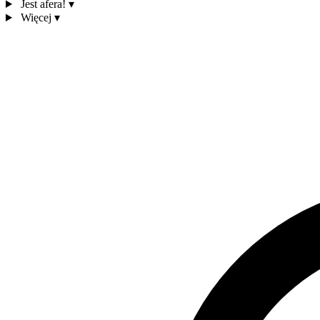
Jest afera!
▾
Więcej
▾