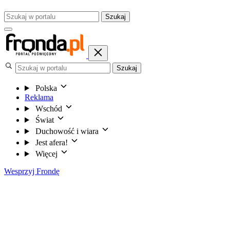
Szukaj
Szukaj
Polska
Reklama
Wschód
Świat
Duchowość i wiara
Jest afera!
Więcej
Wesprzyj Frondę