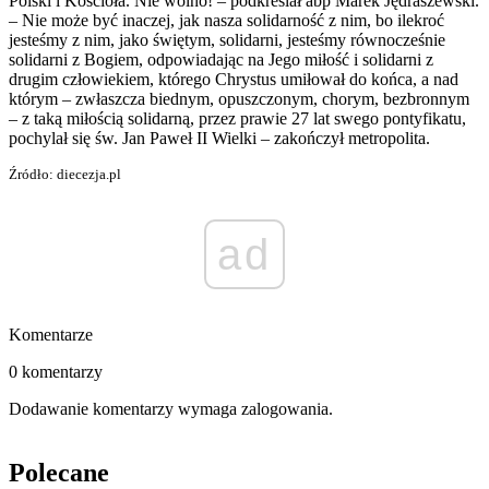
Polski i Kościoła. Nie wolno! – podkreślał abp Marek Jędraszewski.
– Nie może być inaczej, jak nasza solidarność z nim, bo ilekroć
jesteśmy z nim, jako świętym, solidarni, jesteśmy równocześnie
solidarni z Bogiem, odpowiadając na Jego miłość i solidarni z
drugim człowiekiem, którego Chrystus umiłował do końca, a nad
którym – zwłaszcza biednym, opuszczonym, chorym, bezbronnym
– z taką miłością solidarną, przez prawie 27 lat swego pontyfikatu,
pochylał się św. Jan Paweł II Wielki – zakończył metropolita.
Źródło: diecezja.pl
ad
Komentarze
0 komentarzy
Dodawanie komentarzy wymaga zalogowania.
Polecane