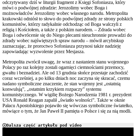
odczytywany dziś w liturgii fragment z Księgi Sofoniasza, który
mówi o podwójnej zdradzie: Jerozolimy wobec Boga i
możnowładców Jerozolimy wobec własnego narodu. Metropolita
krakowski odniósł to słowo do podwójnej zdrady ze strony polskich
komunistów, którzy radykalnie odchodząc od Boga walczyli z
religią i Kościołem, a także z polskim narodem. – Zdrada wobec
Boga i odwrócenie się do Niego plecami nieuchronnie prowadzi do
zdrady wobec najświętszych spraw narodu – mówił arcybiskup
zaznaczając, że proroctwo Sofoniasza przynosi także nadzieję
zapowiadając wyzwolenie przez Mesjasza.
Metropolita zwrócił uwagę, że wraz z nastaniem stanu wojennego
Polacy po raz kolejny zostali ogarnięci ciemnościami przemocy,
gwałtu i beznadziei. Ale od 13 grudnia słońce przestaje zachodzić
coraz wcześniej, a po kilku dniach noc zaczyna się skracać, czemu
nadano symboliczne znaczenie, że stan wojenny jest „ostatnią
konwulsją”, „ostatnim krzykiem rozpaczy” systemu
komunistycznego. W wigilię Bożego Narodzenia 1981 r. prezydent
USA Ronald Reagan zapalił „światło wolności”. Także w oknie
Pałacu Apostolskiego pojawiło się wówczas symboliczne światełko,
mówiące o tym, że Jan Paweł II pamięta o Polsce i się za nią modli.
Dalsza część artykułu pod video