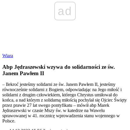
ad
Wiara
Abp Jędraszewski wzywa do solidarności ze św.
Janem Pawłem II
– Ilekroć jesteśmy solidarni ze św. Janem Pawłem II, jesteśmy
równocześnie solidarni z Bogiem, odpowiadając na Jego miłość i
solidarni z drugim człowiekiem, którego Chrystus umiłował do
końca, a nad którym z solidarną miłością pochylał się Ojciec Święty
przez prawie 27 lat swego pontyfikatu – mówił abp Marek
Jędraszewski w czasie Mszy św. w katedrze na Wawelu
sprawowanej w 41. rocznicę wprowadzenia stanu wojennego w
Polsce.