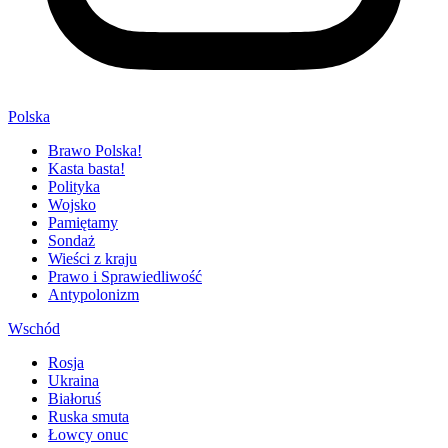
Polska
Brawo Polska!
Kasta basta!
Polityka
Wojsko
Pamiętamy
Sondaż
Wieści z kraju
Prawo i Sprawiedliwość
Antypolonizm
Wschód
Rosja
Ukraina
Białoruś
Ruska smuta
Łowcy onuc