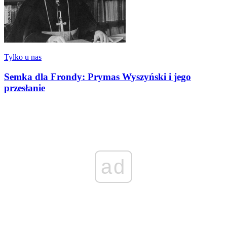
Tylko u nas
Semka dla Frondy: Prymas Wyszyński i jego
przesłanie
ad