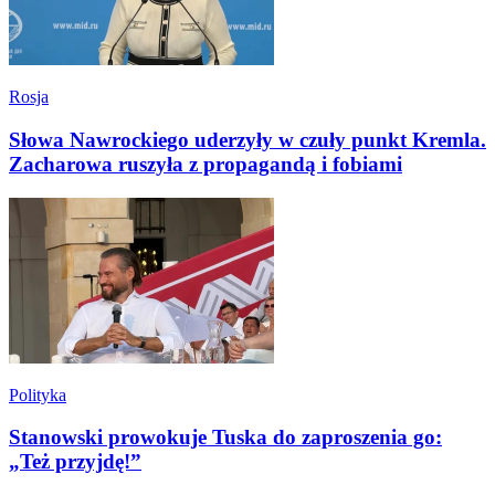
Rosja
Słowa Nawrockiego uderzyły w czuły punkt Kremla.
Zacharowa ruszyła z propagandą i fobiami
Polityka
Stanowski prowokuje Tuska do zaproszenia go:
„Też przyjdę!”