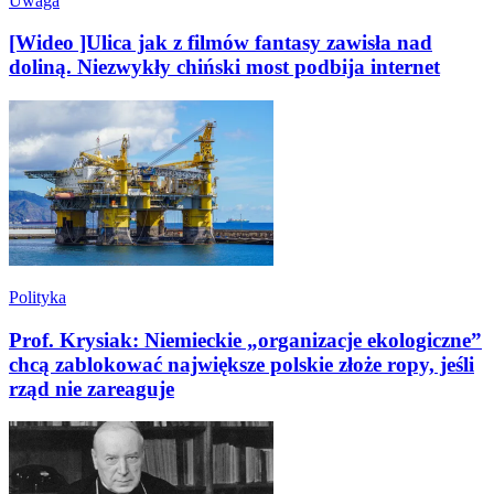
Uwaga
[Wideo ]Ulica jak z filmów fantasy zawisła nad
doliną. Niezwykły chiński most podbija internet
Polityka
Prof. Krysiak: Niemieckie „organizacje ekologiczne”
chcą zablokować największe polskie złoże ropy, jeśli
rząd nie zareaguje