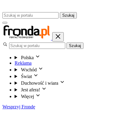
Szukaj
Szukaj
Polska
Reklama
Wschód
Świat
Duchowość i wiara
Jest afera!
Więcej
Wesprzyj Frondę