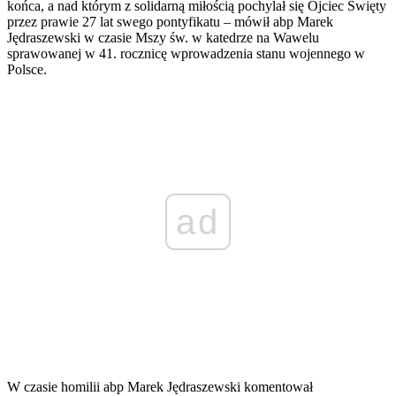
końca, a nad którym z solidarną miłością pochylał się Ojciec Święty
przez prawie 27 lat swego pontyfikatu – mówił abp Marek
Jędraszewski w czasie Mszy św. w katedrze na Wawelu
sprawowanej w 41. rocznicę wprowadzenia stanu wojennego w
Polsce.
ad
W czasie homilii abp Marek Jędraszewski komentował