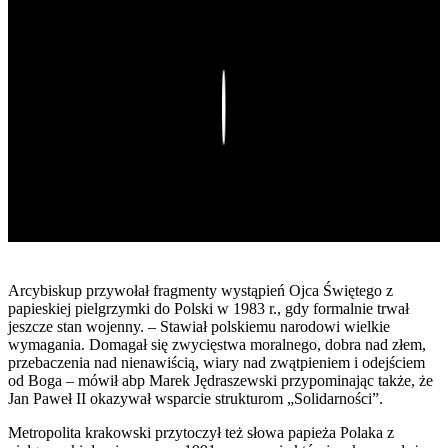
Play
Arcybiskup przywołał fragmenty wystąpień Ojca Świętego z
papieskiej pielgrzymki do Polski w 1983 r., gdy formalnie trwał
jeszcze stan wojenny. – Stawiał polskiemu narodowi wielkie
wymagania. Domagał się zwycięstwa moralnego, dobra nad złem,
przebaczenia nad nienawiścią, wiary nad zwątpieniem i odejściem
od Boga – mówił abp Marek Jędraszewski przypominając także, że
Jan Paweł II okazywał wsparcie strukturom „Solidarności”.
Metropolita krakowski przytoczył też słowa papieża Polaka z