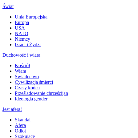
Świat
Unia Europejska
Europa
USA
NATO
Niemcy
Izrael i Żydzi
Duchowość i wiara
Kościół
Wiara
Świadectwo
Cywilizacja śmierci
Czasy końca
Prześladowanie chrześcijan
Ideologia gender
Jest afera!
Skandal
Afera
Odlot
Szokujące