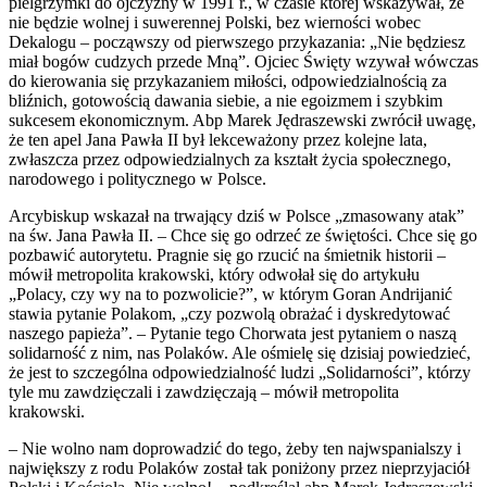
pielgrzymki do ojczyzny w 1991 r., w czasie której wskazywał, że
nie będzie wolnej i suwerennej Polski, bez wierności wobec
Dekalogu – począwszy od pierwszego przykazania: „Nie będziesz
miał bogów cudzych przede Mną”. Ojciec Święty wzywał wówczas
do kierowania się przykazaniem miłości, odpowiedzialnością za
bliźnich, gotowością dawania siebie, a nie egoizmem i szybkim
sukcesem ekonomicznym. Abp Marek Jędraszewski zwrócił uwagę,
że ten apel Jana Pawła II był lekceważony przez kolejne lata,
zwłaszcza przez odpowiedzialnych za kształt życia społecznego,
narodowego i politycznego w Polsce.
Arcybiskup wskazał na trwający dziś w Polsce „zmasowany atak”
na św. Jana Pawła II. – Chce się go odrzeć ze świętości. Chce się go
pozbawić autorytetu. Pragnie się go rzucić na śmietnik historii –
mówił metropolita krakowski, który odwołał się do artykułu
„Polacy, czy wy na to pozwolicie?”, w którym Goran Andrijanić
stawia pytanie Polakom, „czy pozwolą obrażać i dyskredytować
naszego papieża”. – Pytanie tego Chorwata jest pytaniem o naszą
solidarność z nim, nas Polaków. Ale ośmielę się dzisiaj powiedzieć,
że jest to szczególna odpowiedzialność ludzi „Solidarności”, którzy
tyle mu zawdzięczali i zawdzięczają – mówił metropolita
krakowski.
– Nie wolno nam doprowadzić do tego, żeby ten najwspanialszy i
największy z rodu Polaków został tak poniżony przez nieprzyjaciół