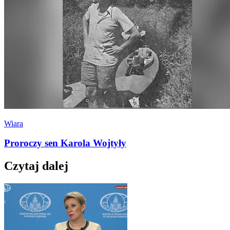
Wiara
Proroczy sen Karola Wojtyły
Czytaj dalej