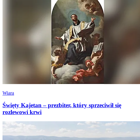
Wiara
Święty Kajetan – prezbiter, który sprzeciwił się
rozlewowi krwi