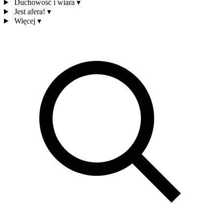
Duchowość i wiara
▾
Jest afera!
▾
Więcej
▾