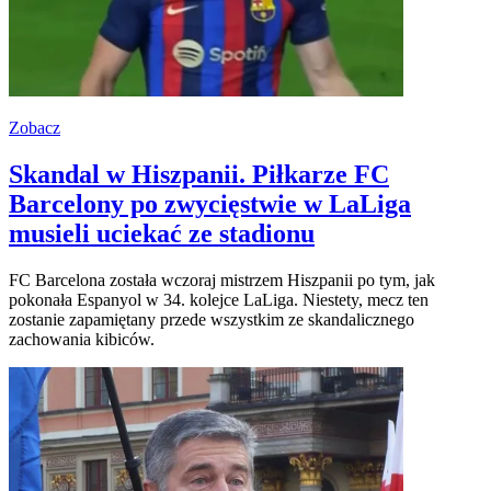
Zobacz
Skandal w Hiszpanii. Piłkarze FC
Barcelony po zwycięstwie w LaLiga
musieli uciekać ze stadionu
FC Barcelona została wczoraj mistrzem Hiszpanii po tym, jak
pokonała Espanyol w 34. kolejce LaLiga. Niestety, mecz ten
zostanie zapamiętany przede wszystkim ze skandalicznego
zachowania kibiców.