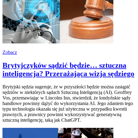
Zobacz
Brytyjczyków sądzić będzie… sztuczna
inteligencja? Przerażająca wizja sędziego
Brytyjski sędzia sugeruje, że w przyszłości będzie można zastąpić
sędziów w niektórych sądach Sztuczną Inteligencją (AI). Geoffrey
Vos, przemawiając w Lincolns Inn, stwierdził, że londyńskie sądy
handlowe powinny dążyć do wykorzystania AI. Jego zdaniem tego
typu technologia okazała się już użyteczna w przypadku kwestii
prawnych, a prawnicy powinni wykorzystywać generatywną
sztuczną inteligencję, taką jak ChatGPT.