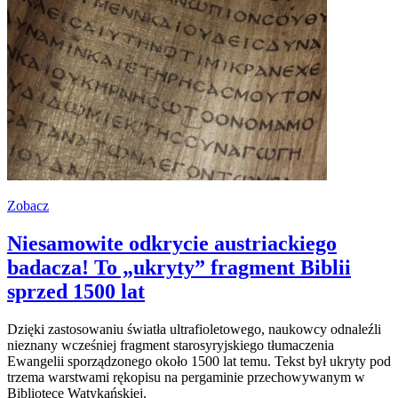
Zobacz
Niesamowite odkrycie austriackiego
badacza! To „ukryty” fragment Biblii
sprzed 1500 lat
Dzięki zastosowaniu światła ultrafioletowego, naukowcy odnaleźli
nieznany wcześniej fragment starosyryjskiego tłumaczenia
Ewangelii sporządzonego około 1500 lat temu. Tekst był ukryty pod
trzema warstwami rękopisu na pergaminie przechowywanym w
Bibliotece Watykańskiej.