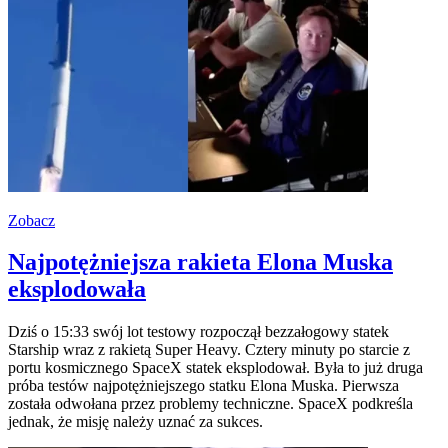
Zobacz
Najpotężniejsza rakieta Elona Muska
eksplodowała
Dziś o 15:33 swój lot testowy rozpoczął bezzałogowy statek
Starship wraz z rakietą Super Heavy. Cztery minuty po starcie z
portu kosmicznego SpaceX statek eksplodował. Była to już druga
próba testów najpotężniejszego statku Elona Muska. Pierwsza
została odwołana przez problemy techniczne. SpaceX podkreśla
jednak, że misję należy uznać za sukces.