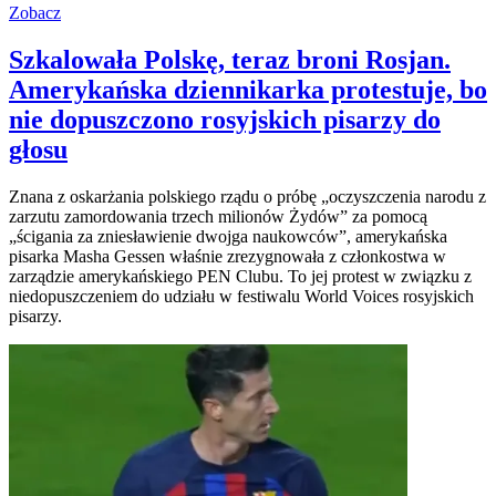
Zobacz
Szkalowała Polskę, teraz broni Rosjan.
Amerykańska dziennikarka protestuje, bo
nie dopuszczono rosyjskich pisarzy do
głosu
Znana z oskarżania polskiego rządu o próbę „oczyszczenia narodu z
zarzutu zamordowania trzech milionów Żydów” za pomocą
„ścigania za zniesławienie dwojga naukowców”, amerykańska
pisarka Masha Gessen właśnie zrezygnowała z członkostwa w
zarządzie amerykańskiego PEN Clubu. To jej protest w związku z
niedopuszczeniem do udziału w festiwalu World Voices rosyjskich
pisarzy.