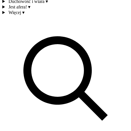
Duchowość i wiara
▾
Jest afera!
▾
Więcej
▾