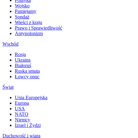
Polityka
Wojsko
Pamiętamy
Sondaż
Wieści z kraju
Prawo i Sprawiedliwość
Antypolonizm
Wschód
Rosja
Ukraina
Białoruś
Ruska smuta
Łowcy onuc
Świat
Unia Europejska
Europa
USA
NATO
Niemcy
Izrael i Żydzi
Duchowość i wiara