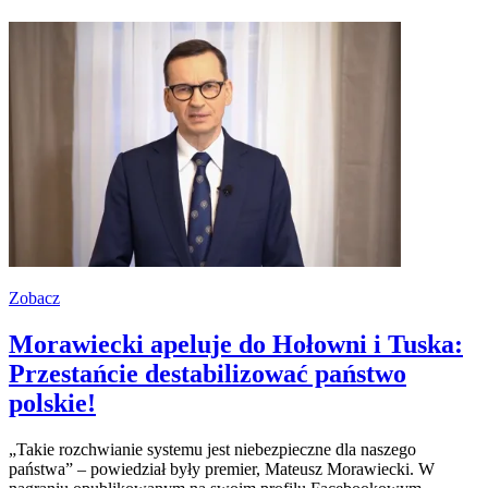
Zobacz
Morawiecki apeluje do Hołowni i Tuska:
Przestańcie destabilizować państwo
polskie!
„Takie rozchwianie systemu jest niebezpieczne dla naszego
państwa” – powiedział były premier, Mateusz Morawiecki. W