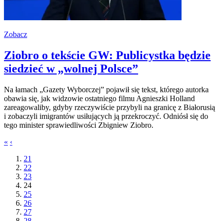
Zobacz
Ziobro o tekście GW: Publicystka będzie
siedzieć w „wolnej Polsce”
Na łamach „Gazety Wyborczej” pojawił się tekst, którego autorka
obawia się, jak widzowie ostatniego filmu Agnieszki Holland
zareagowaliby, gdyby rzeczywiście przybyli na granicę z Białorusią
i zobaczyli imigrantów usiłujących ją przekroczyć. Odniósł się do
tego minister sprawiedliwości Zbigniew Ziobro.
«
‹
21
22
23
24
25
26
27
28