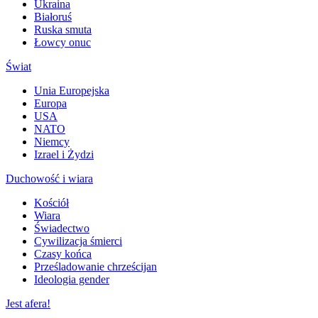
Ukraina
Białoruś
Ruska smuta
Łowcy onuc
Świat
Unia Europejska
Europa
USA
NATO
Niemcy
Izrael i Żydzi
Duchowość i wiara
Kościół
Wiara
Świadectwo
Cywilizacja śmierci
Czasy końca
Prześladowanie chrześcijan
Ideologia gender
Jest afera!