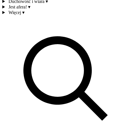
Duchowość i wiara
▾
Jest afera!
▾
Więcej
▾