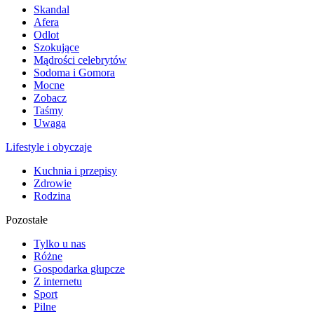
Skandal
Afera
Odlot
Szokujące
Mądrości celebrytów
Sodoma i Gomora
Mocne
Zobacz
Taśmy
Uwaga
Lifestyle i obyczaje
Kuchnia i przepisy
Zdrowie
Rodzina
Pozostałe
Tylko u nas
Różne
Gospodarka głupcze
Z internetu
Sport
Pilne