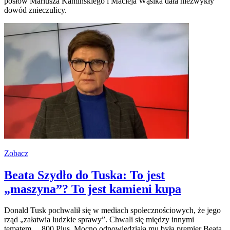
posłów Mariusza Kamińskiego i Macieja Wąsika dała niezwykły
dowód znieczulicy.
Zobacz
Beata Szydło do Tuska: To jest
„maszyna”? To jest kamieni kupa
Donald Tusk pochwalił się w mediach społecznościowych, że jego
rząd „załatwia ludzkie sprawy”. Chwali się między innymi
tematem… 800 Plus. Mocno odpowiedziała mu była premier Beata