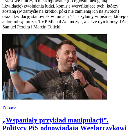
„Masowe i niczym nieskrępowane (bo ogłosili nielegalną
likwidację) zwolnienia ludzi, komisje weryfikujące tych, którzy
zostaną (w zamyśle na krótko, póki nie zamienią ich na swoich)
oraz likwidację stanowisk w ramach >” - czytamy w piśmie, którego
autorami są: prezes TVP Michał Adamczyk, a także dyrektorzy TAI
Samuel Pereira i Marcin Tulicki.
Zobacz
„Wspaniały przykład manipulacji”.
Politycy PiS odpowiadają Węglarczykowi