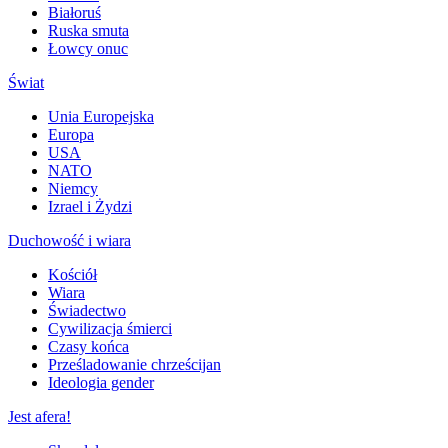
Białoruś
Ruska smuta
Łowcy onuc
Świat
Unia Europejska
Europa
USA
NATO
Niemcy
Izrael i Żydzi
Duchowość i wiara
Kościół
Wiara
Świadectwo
Cywilizacja śmierci
Czasy końca
Prześladowanie chrześcijan
Ideologia gender
Jest afera!