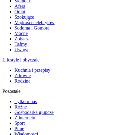
Skandal
Afera
Odlot
Szokujące
Mądrości celebrytów
Sodoma i Gomora
Mocne
Zobacz
Taśmy
Uwaga
Lifestyle i obyczaje
Kuchnia i przepisy
Zdrowie
Rodzina
Pozostałe
Tylko u nas
Różne
Gospodarka głupcze
Z internetu
Sport
Pilne
Wiadomości