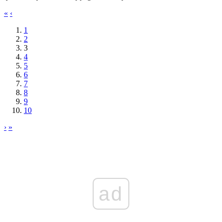
«
‹
1
2
3
4
5
6
7
8
9
10
›
»
ad