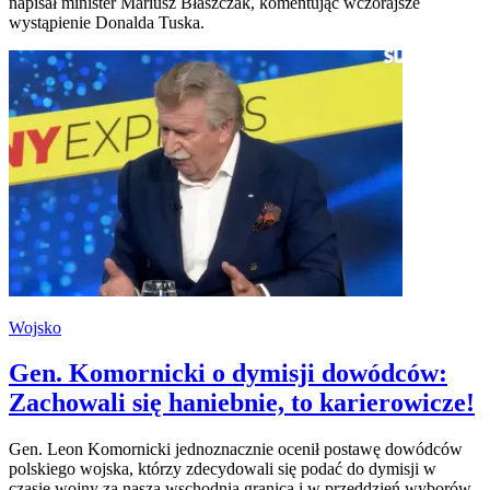
napisał minister Mariusz Błaszczak, komentując wczorajsze
wystąpienie Donalda Tuska.
Wojsko
Gen. Komornicki o dymisji dowódców:
Zachowali się haniebnie, to karierowicze!
Gen. Leon Komornicki jednoznacznie ocenił postawę dowódców
polskiego wojska, którzy zdecydowali się podać do dymisji w
czasie wojny za naszą wschodnią granicą i w przeddzień wyborów