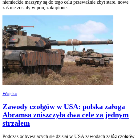
niemieckie maszyny są do tego celu przeważnie zbyt stare, nowe
zaś nie zostały w porę zakupione.
Wojsko
Zawody czołgów w USA: polska załoga
Abramsa zniszczyła dwa cele za jednym
strzałem
Podczas odbywających się dzisiaj w USA zawodach załóg czołgów