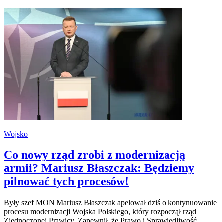
Wojsko
Co nowy rząd zrobi z modernizacją
armii? Mariusz Błaszczak: Będziemy
pilnować tych procesów!
Były szef MON Mariusz Błaszczak apelował dziś o kontynuowanie
procesu modernizacji Wojska Polskiego, który rozpoczął rząd
Zjednoczonej Prawicy. Zapewnił, że Prawo i Sprawiedliwość