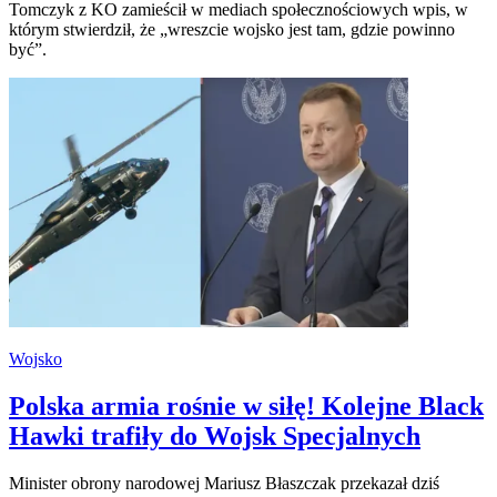
Tomczyk z KO zamieścił w mediach społecznościowych wpis, w
którym stwierdził, że „wreszcie wojsko jest tam, gdzie powinno
być”.
Wojsko
Polska armia rośnie w siłę! Kolejne Black
Hawki trafiły do Wojsk Specjalnych
Minister obrony narodowej Mariusz Błaszczak przekazał dziś