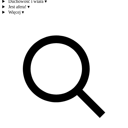
Duchowość i wiara
▾
Jest afera!
▾
Więcej
▾