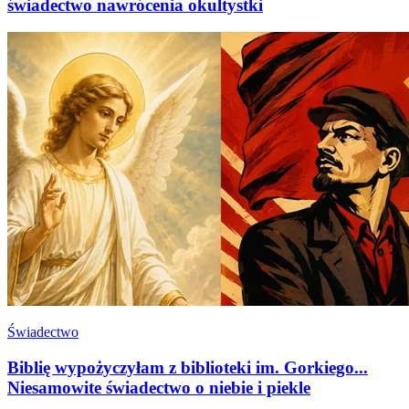
świadectwo nawrócenia okultystki
Świadectwo
Biblię wypożyczyłam z biblioteki im. Gorkiego...
Niesamowite świadectwo o niebie i piekle