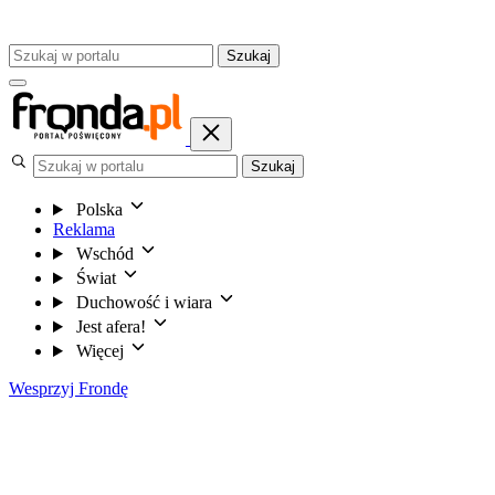
Szukaj
Szukaj
Polska
Reklama
Wschód
Świat
Duchowość i wiara
Jest afera!
Więcej
Wesprzyj Frondę