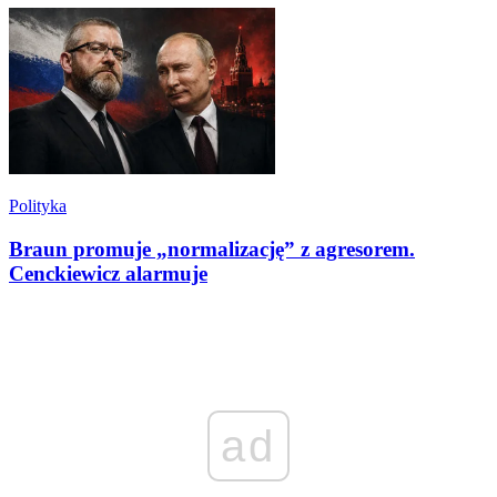
Polityka
Braun promuje „normalizację” z agresorem.
Cenckiewicz alarmuje
ad