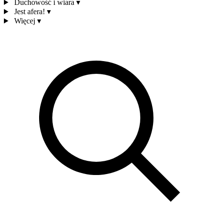
Duchowość i wiara
▾
Jest afera!
▾
Więcej
▾