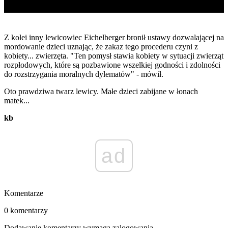
Z kolei inny lewicowiec Eichelberger bronił ustawy dozwalającej na
mordowanie dzieci uznając, że zakaz tego procederu czyni z
kobiety... zwierzęta. "Ten pomysł stawia kobiety w sytuacji zwierząt
rozpłodowych, które są pozbawione wszelkiej godności i zdolności
do rozstrzygania moralnych dylematów" - mówił.
Oto prawdziwa twarz lewicy. Małe dzieci zabijane w łonach
matek...
kb
ad
Komentarze
0 komentarzy
Dodawanie komentarzy wymaga zalogowania.