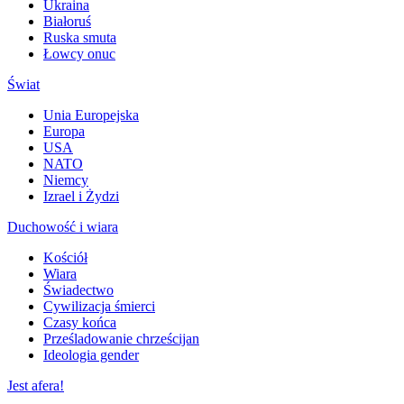
Ukraina
Białoruś
Ruska smuta
Łowcy onuc
Świat
Unia Europejska
Europa
USA
NATO
Niemcy
Izrael i Żydzi
Duchowość i wiara
Kościół
Wiara
Świadectwo
Cywilizacja śmierci
Czasy końca
Prześladowanie chrześcijan
Ideologia gender
Jest afera!