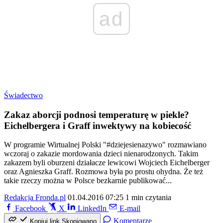
ad
Świadectwo
Zakaz aborcji podnosi temperaturę w piekle?
Eichelbergera i Graff inwektywy na kobiecość
W programie Wirtualnej Polski "#dziejesienazywo" rozmawiano
wczoraj o zakazie mordowania dzieci nienarodzonych. Takim
zakazem byli oburzeni działacze lewicowi Wojciech Eichelberger
oraz Agnieszka Graff. Rozmowa była po prostu ohydna. Że też
takie rzeczy można w Polsce bezkarnie publikować...
Redakcja Fronda.pl
01.04.2016 07:25
1 min czytania
Facebook
X
LinkedIn
E-mail
Komentarze
Kopiuj link
Skopiowano