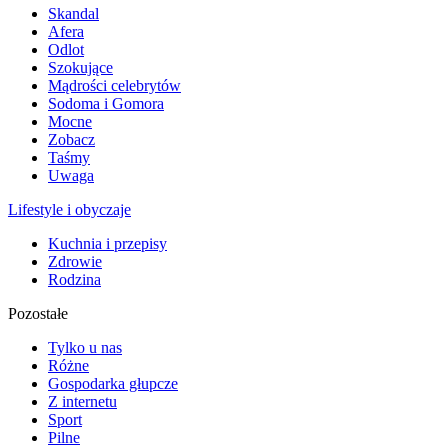
Skandal
Afera
Odlot
Szokujące
Mądrości celebrytów
Sodoma i Gomora
Mocne
Zobacz
Taśmy
Uwaga
Lifestyle i obyczaje
Kuchnia i przepisy
Zdrowie
Rodzina
Pozostałe
Tylko u nas
Różne
Gospodarka głupcze
Z internetu
Sport
Pilne