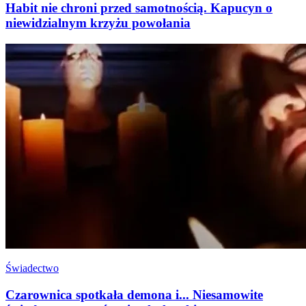
Habit nie chroni przed samotnością. Kapucyn o
niewidzialnym krzyżu powołania
Świadectwo
Czarownica spotkała demona i... Niesamowite