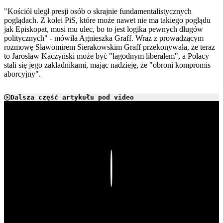
"Kościół uległ presji osób o skrajnie fundamentalistycznych
poglądach. Z kolei PiS, które może nawet nie ma takiego poglądu
jak Episkopat, musi mu ulec, bo to jest logika pewnych długów
politycznych" - mówiła Agnieszka Graff. Wraz z prowadzącym
rozmowę Sławomirem Sierakowskim Graff przekonywała, że teraz
to Jarosław Kaczyński może być "łagodnym liberałem", a Polacy
stali się jego zakładnikami, mając nadzieję, że "obroni kompromis
aborcyjny".
Dalsza część artykułu pod video
Play