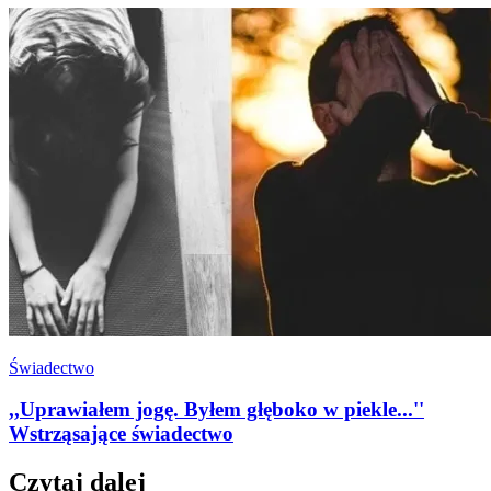
Świadectwo
,,Uprawiałem jogę. Byłem głęboko w piekle...''
Wstrząsające świadectwo
Czytaj dalej