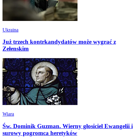
Ukraina
Już trzech kontrkandydatów może wygrać z
Zełenskim
Wiara
Św. Dominik Guzman. Wierny głosiciel Ewangelii i
surowy pogromca heretyków