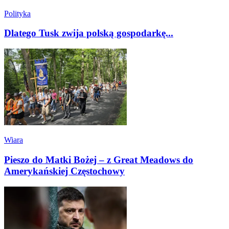
Polityka
Dlatego Tusk zwija polską gospodarkę...
Wiara
Pieszo do Matki Bożej – z Great Meadows do
Amerykańskiej Częstochowy