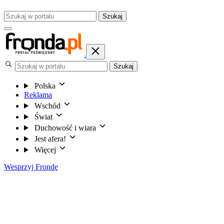
Szukaj
Szukaj
Polska
Reklama
Wschód
Świat
Duchowość i wiara
Jest afera!
Więcej
Wesprzyj Frondę