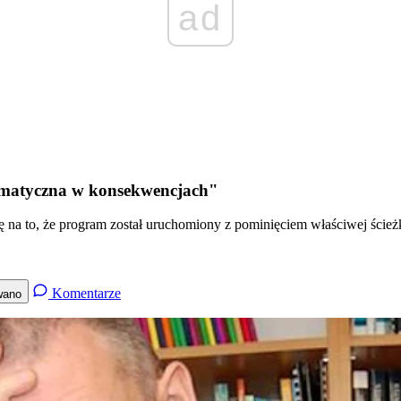
ad
ramatyczna w konsekwencjach"
ę na to, że program został uruchomiony z pominięciem właściwej ścież
Komentarze
wano