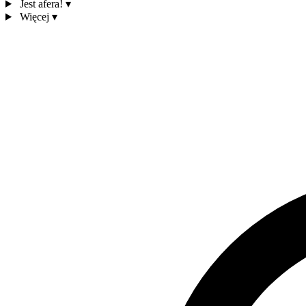
Jest afera!
▾
Więcej
▾