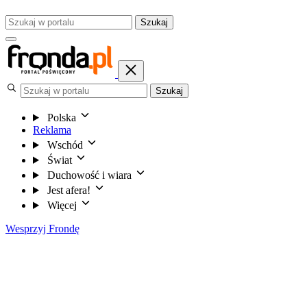
Szukaj
Szukaj
Polska
Reklama
Wschód
Świat
Duchowość i wiara
Jest afera!
Więcej
Wesprzyj Frondę