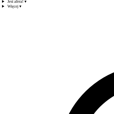
Jest afera!
▾
Więcej
▾