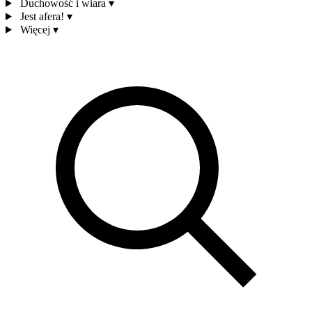
Duchowość i wiara
▾
Jest afera!
▾
Więcej
▾