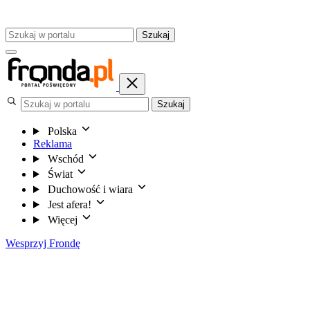
Szukaj
Szukaj
Polska
Reklama
Wschód
Świat
Duchowość i wiara
Jest afera!
Więcej
Wesprzyj Frondę