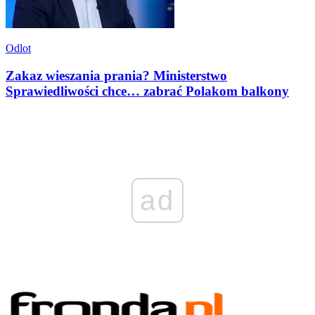
Odlot
Zakaz wieszania prania? Ministerstwo
Sprawiedliwości chce… zabrać Polakom balkony
ad