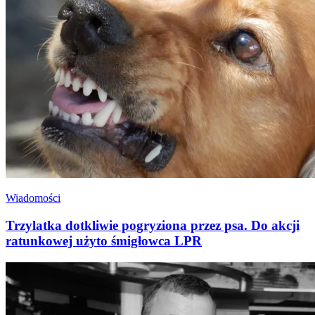
Wiadomości
Trzylatka dotkliwie pogryziona przez psa. Do akcji
ratunkowej użyto śmigłowca LPR