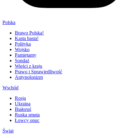
Polska
Brawo Polska!
Kasta basta!
Polityka
Wojsko
Pamiętamy
Sondaż
Wieści z kraju
Prawo i Sprawiedliwość
Antypolonizm
Wschód
Rosja
Ukraina
Białoruś
Ruska smuta
Łowcy onuc
Świat