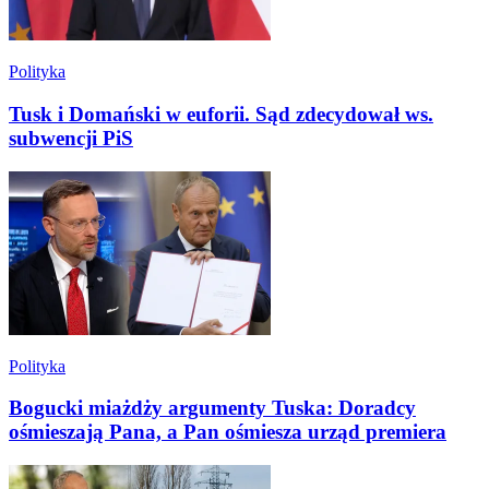
Polityka
Tusk i Domański w euforii. Sąd zdecydował ws.
subwencji PiS
Polityka
Bogucki miażdży argumenty Tuska: Doradcy
ośmieszają Pana, a Pan ośmiesza urząd premiera