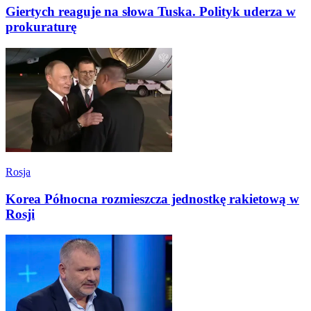
Giertych reaguje na słowa Tuska. Polityk uderza w
prokuraturę
Rosja
Korea Północna rozmieszcza jednostkę rakietową w
Rosji