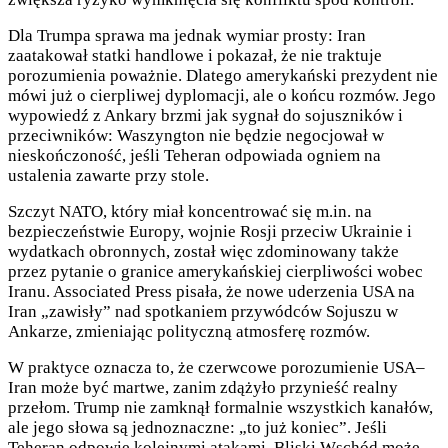
Dla Trumpa sprawa ma jednak wymiar prosty: Iran
zaatakował statki handlowe i pokazał, że nie traktuje
porozumienia poważnie. Dlatego amerykański prezydent nie
mówi już o cierpliwej dyplomacji, ale o końcu rozmów. Jego
wypowiedź z Ankary brzmi jak sygnał do sojuszników i
przeciwników: Waszyngton nie będzie negocjował w
nieskończoność, jeśli Teheran odpowiada ogniem na
ustalenia zawarte przy stole.
Szczyt NATO, który miał koncentrować się m.in. na
bezpieczeństwie Europy, wojnie Rosji przeciw Ukrainie i
wydatkach obronnych, został więc zdominowany także
przez pytanie o granice amerykańskiej cierpliwości wobec
Iranu. Associated Press pisała, że nowe uderzenia USA na
Iran „zawisły” nad spotkaniem przywódców Sojuszu w
Ankarze, zmieniając polityczną atmosferę rozmów.
W praktyce oznacza to, że czerwcowe porozumienie USA–
Iran może być martwe, zanim zdążyło przynieść realny
przełom. Trump nie zamknął formalnie wszystkich kanałów,
ale jego słowa są jednoznaczne: „to już koniec”. Jeśli
Teheran odpowie kolejnymi atakami, Bliski Wschód może