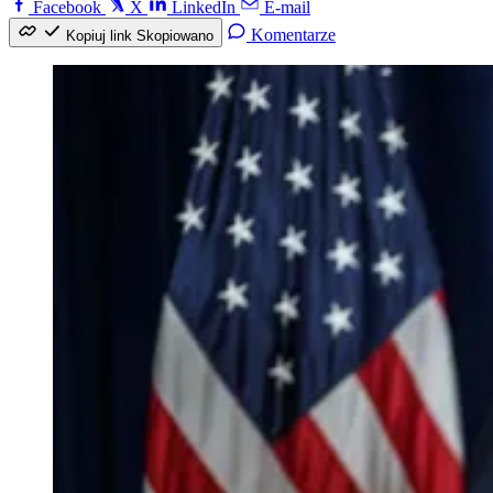
Facebook
X
LinkedIn
E-mail
Komentarze
Kopiuj link
Skopiowano