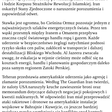
i łodzie Korpusu Strażników Rewolucji Islamskiej. Iran
oskarżył Stany Zjednoczone o naruszenie porozumienia i
zapowiedział odwet.
Stawka jest ogromna, bo Cieśnina Ormuz pozostaje jednym z
najważniejszych szlaków energetycznych świata. Przez ten
wąski przesmyk między Iranem a Omanem przepływa
znaczna część światowego handlu ropą i gazem. Każde
uderzenie w bezpieczeństwo żeglugi natychmiast podnosi
ryzyko skoku cen paliw, zakłóceń w transporcie i dalszej
destabilizacji Bliskiego Wschodu. Al Jazeera zwracała
uwagę, że eskalacja w rejonie cieśniny może odbić się na
kosztach energii, handlu i planowaniu gospodarczym daleko
poza samym regionem Zatoki Perskiej.
Teheran przedstawia amerykańskie uderzenia jako agresję i
złamanie porozumienia. Według The Guardian Iran twierdzi,
że naloty USA naruszyły kruche zawieszenie broni oraz
memorandum dotyczące dalszych negocjacji pokojowych i
kwestii nuklearnych. W odpowiedzi Iran miał przeprowadzić
ataki rakietowe i dronowe na amerykańskie instalacje
wojskowe w Bahrajnie i Kuwejcie, co jeszcze bardziej
zwiększa ryzyko wymknięcia się konfliktu spod kontroli.