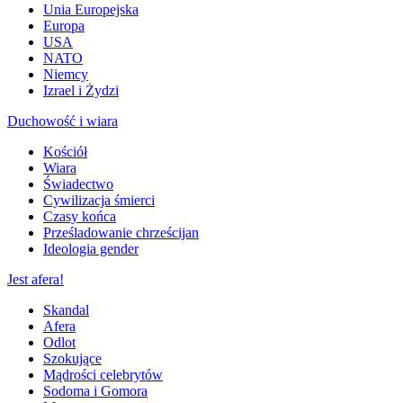
Unia Europejska
Europa
USA
NATO
Niemcy
Izrael i Żydzi
Duchowość i wiara
Kościół
Wiara
Świadectwo
Cywilizacja śmierci
Czasy końca
Prześladowanie chrześcijan
Ideologia gender
Jest afera!
Skandal
Afera
Odlot
Szokujące
Mądrości celebrytów
Sodoma i Gomora