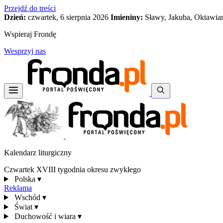
Przejdź do treści
Dzień:
czwartek, 6 sierpnia 2026
Imieniny:
Sławy, Jakuba, Oktawia
Wspieraj Frondę
Wesprzyj nas
Kalendarz liturgiczny
Czwartek XVIII tygodnia okresu zwykłego
Polska
▾
Reklama
Wschód
▾
Świat
▾
Duchowość i wiara
▾