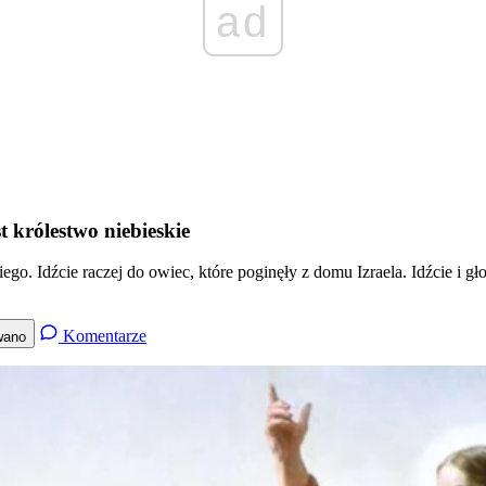
ad
st królestwo niebieskie
o. Idźcie raczej do owiec, które poginęły z domu Izraela. Idźcie i głoś
Komentarze
wano