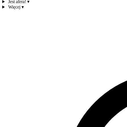
Jest afera!
▾
Więcej
▾