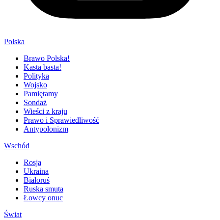
Polska
Brawo Polska!
Kasta basta!
Polityka
Wojsko
Pamiętamy
Sondaż
Wieści z kraju
Prawo i Sprawiedliwość
Antypolonizm
Wschód
Rosja
Ukraina
Białoruś
Ruska smuta
Łowcy onuc
Świat