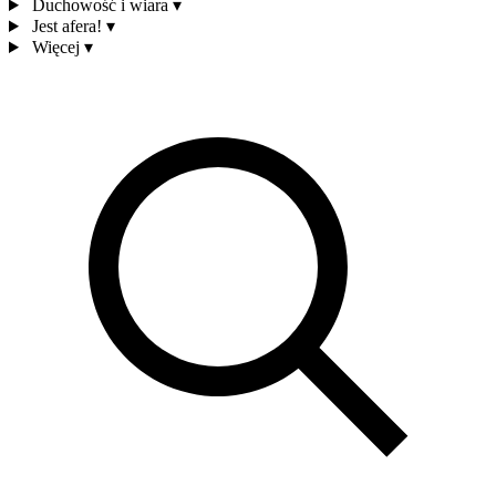
Duchowość i wiara
▾
Jest afera!
▾
Więcej
▾