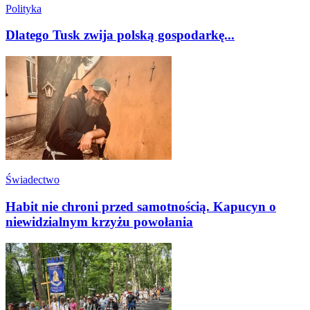
Polityka
Dlatego Tusk zwija polską gospodarkę...
Świadectwo
Habit nie chroni przed samotnością. Kapucyn o
niewidzialnym krzyżu powołania