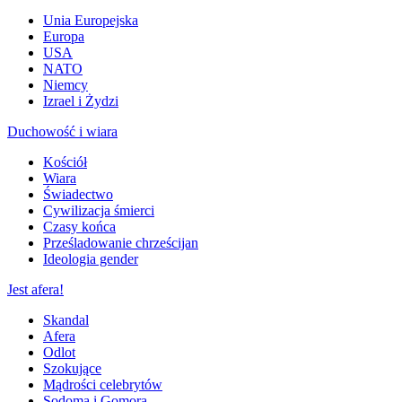
Unia Europejska
Europa
USA
NATO
Niemcy
Izrael i Żydzi
Duchowość i wiara
Kościół
Wiara
Świadectwo
Cywilizacja śmierci
Czasy końca
Prześladowanie chrześcijan
Ideologia gender
Jest afera!
Skandal
Afera
Odlot
Szokujące
Mądrości celebrytów
Sodoma i Gomora