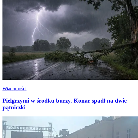
Wiadomości
Pielgrzymi w środku burzy. Konar spadł na dwie
pątniczki