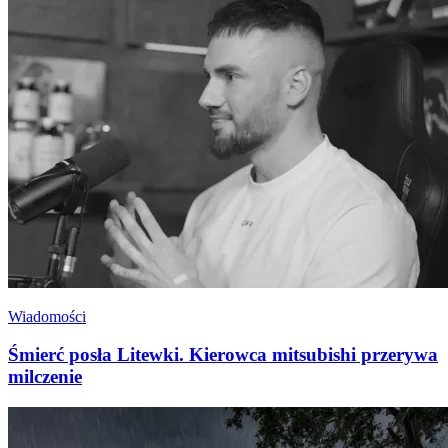
Wiadomości
Śmierć posła Litewki. Kierowca mitsubishi przerywa
milczenie