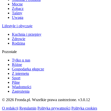
Mocne
Zobacz
Taśmy
Uwaga
Lifestyle i obyczaje
Kuchnia i przepisy
Zdrowie
Rodzina
Pozostałe
Tylko u nas
Różne
Gospodarka głupcze
Z internetu
Sport
Pilne
Wiadomości
Zagrożenia
© 2026 Fronda.pl. Wszelkie prawa zastrzeżone.
v3.0.12
O redakcji
Regulamin
Polityka prywatności
Polityka cookies