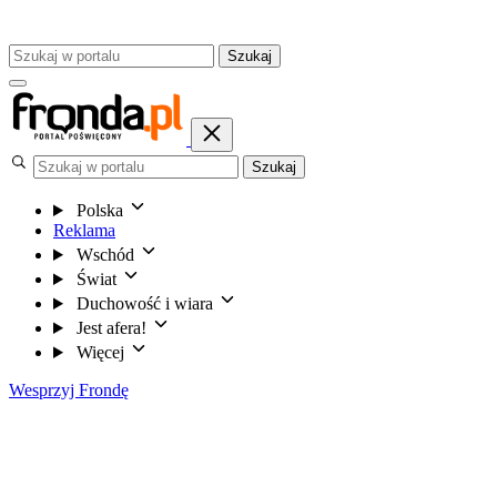
Szukaj
Szukaj
Polska
Reklama
Wschód
Świat
Duchowość i wiara
Jest afera!
Więcej
Wesprzyj Frondę