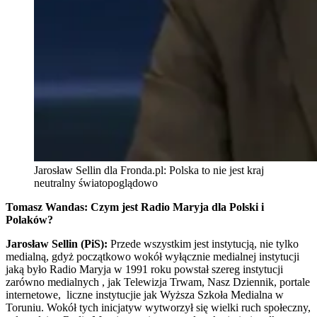
Jarosław Sellin dla Fronda.pl: Polska to nie jest kraj
neutralny światopoglądowo
Tomasz Wandas:
Czym jest Radio Maryja dla Polski i
Polaków?
Jarosław Sellin (PiS):
Przede wszystkim jest instytucją, nie tylko
medialną, gdyż początkowo wokół wyłącznie medialnej instytucji
jaką było Radio Maryja w 1991 roku powstał szereg instytucji
zarówno medialnych , jak Telewizja Trwam, Nasz Dziennik, portale
internetowe, liczne instytucjie jak Wyższa Szkoła Medialna w
Toruniu. Wokół tych inicjatyw wytworzył się wielki ruch społeczny,