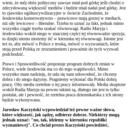
wiem, że mój obóz polityczny zawsze miał pod górkę jeśli chodzi o
zdecydowaną większość mediów i będzie miał nadal pod górkę. Jest
to zjawisko ogólnocywilizacyjne w świecie Zachodnim, że
środowiska konserwatywno – prawicowe mają gorzej w mediach,
niż siły lewicowo – liberalne. Trzeba to uznać za fakt, jednak mimo
wszystko ciągle trzeba szukać równowagi. Radio Maryja i
środowisko wokół niego w znacznej części tej równowadze sprzyja,
to dzięki niemu możemy iść w kierunku tej równowagi. Istotne jest
też to, aby mówić o Polsce z troską, mówić o wyzwaniach, które
stoją przed Polską ze zrozumieniem i poważnie do tych wyzwań
podchodzić.
Prawo i Sprawiedliwość proponuje program dobrych zmian w
Polsce, wiele środowisk ma co do tego wątpliwości. Mimo
wszystko mam nadzieję, że uda się nam udowodnić, że chcemy
dobra i do niego dążymy. Pragniemy wykonać dla Polski dobrą
pracę. Oby media rzetelnie o tej pracy informowały. Media skupione
wokół Radia Maryja na pewno takimi są, dlatego nie jest to tylko
postulat, ale i pewność, że rzetelna praca dziennikarska z ich strony
będzie wykonywana.
Jarosław Kaczyński wypowiedział też pewne ważne słowa,
które większość, jak sądzę, odbierze dobrze. Niektórzy mogą
jednak uznać: "no, tak, idziemy w kierunku republiki
wyznaniowej". Co chciał prezes Kaczyński powiedzieć,