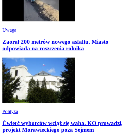
Uwaga
Zaorał 200 metrów nowego asfaltu. Miasto
odpowiada na roszczenia rolnika
Polityka
Ćwierć wyborców wciąż się waha. KO prowadzi,
projekt Morawieckiego poza Sejmem