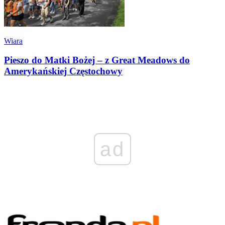
Wiara
Pieszo do Matki Bożej – z Great Meadows do
Amerykańskiej Częstochowy
ad