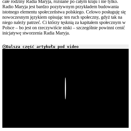
całe rodziny Radia Maryja, rozsiane po całym kraju i nie tylko.
Radio Maryja jest bardzo pozytywnym przykładem budowania
istotnego elementu społeczeństwa polskiego. Celowo posługuję się
nowoczesnym językiem opisując ten ruch społeczny, gdyż tak na
niego należy patrzeć. Ci którzy tęsknią za kapitałem społecznym w
Polsce – bo jest on rzeczywiście niski – szczególnie powinni cenić
inicjatywę stworzenia Radia Maryja.
Dalsza część artykułu pod video
Play