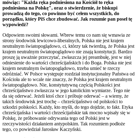
mówiąc: "Każda ręka podniesiona na Kościół to ręka
podniesiona na Polskę", oraz o stwierdzenie, że biskupi
prowadzą do tego, co powinno być celem wszystkich, do
porządku, który PiS chce zbudować. Jak rozumie pan poseł tę
wypowiedź?
Odpowiem swoimi słowami. Wbrew temu co nam się wmawia ze
strony środowisk lewicowo-liberalnych, Polska nie jest krajem
neutralnym światopoglądowo, ci, którzy tak twierdzą, że Polska jest
krajem neutralnym światopoglądowo nie znają konstytucji. Bardzo
proszę ją uważnie przeczytać, zwłaszcza jej preambułę, jest w niej
odniesienie do wartości chrześcijańskich i do Boga. Polska nie jest
krajem neutralnym światopoglądowo, trzeba umieć te rzeczy
odróżniać. W Polsce występuje rozdział instytucjonalny Państwa od
Kościoła ale to wcale nie znaczy, że Polska jest krajem neutralnym
światopoglądowo. Nie, konstytutywną częścią Polskości jest
chrześcijaństwo zwłaszcza w jego katolickim wymiarze. Tego nie
da się oderwać. Jeżeli ktoś chce i próbuje oderwać – a wiemy, że
takich środowisk jest trochę – chrześcijaństwo od polskości to
szkodzi polskości. Każdy, kto myśli, do tego dojdzie, to fakt. Etyka
chrześcijańska i wartości chrześcijańskie tak mocno wpisały się w
Polskę, że próbowanie odrywania tego od Polski jest w
rzeczywistości działaniem antypolskim. Tak rozumiem podłoże
tego, co powiedział Jarosław Kaczyński.