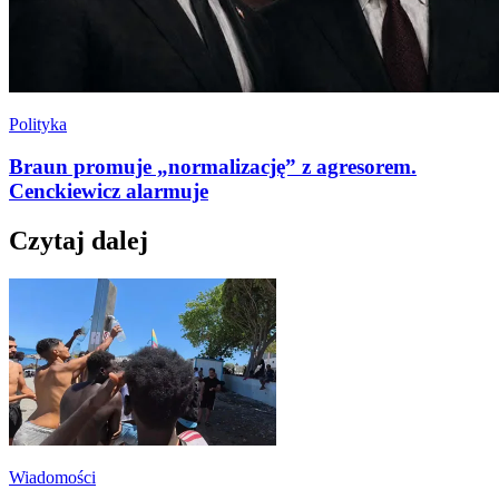
Polityka
Braun promuje „normalizację” z agresorem.
Cenckiewicz alarmuje
Czytaj dalej
Wiadomości