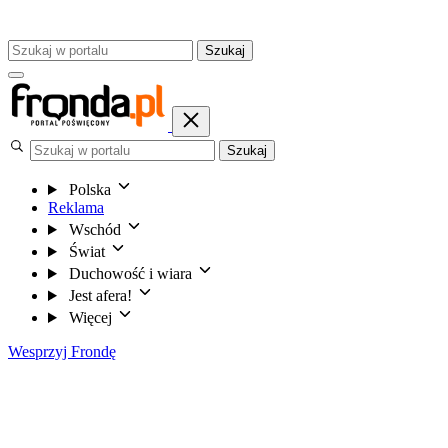
Szukaj
Szukaj
Polska
Reklama
Wschód
Świat
Duchowość i wiara
Jest afera!
Więcej
Wesprzyj Frondę