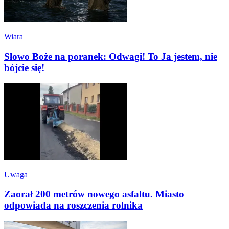
Wiara
Słowo Boże na poranek: Odwagi! To Ja jestem, nie
bójcie się!
Uwaga
Zaorał 200 metrów nowego asfaltu. Miasto
odpowiada na roszczenia rolnika