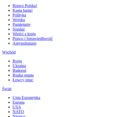
Brawo Polska!
Kasta basta!
Polityka
Wojsko
Pamiętamy
Sondaż
Wieści z kraju
Prawo i Sprawiedliwość
Antypolonizm
Wschód
Rosja
Ukraina
Białoruś
Ruska smuta
Łowcy onuc
Świat
Unia Europejska
Europa
USA
NATO
Niemcy