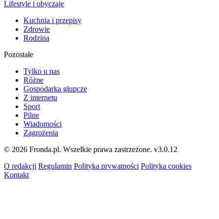
Lifestyle i obyczaje
Kuchnia i przepisy
Zdrowie
Rodzina
Pozostałe
Tylko u nas
Różne
Gospodarka głupcze
Z internetu
Sport
Pilne
Wiadomości
Zagrożenia
© 2026 Fronda.pl. Wszelkie prawa zastrzeżone.
v3.0.12
O redakcji
Regulamin
Polityka prywatności
Polityka cookies
Kontakt