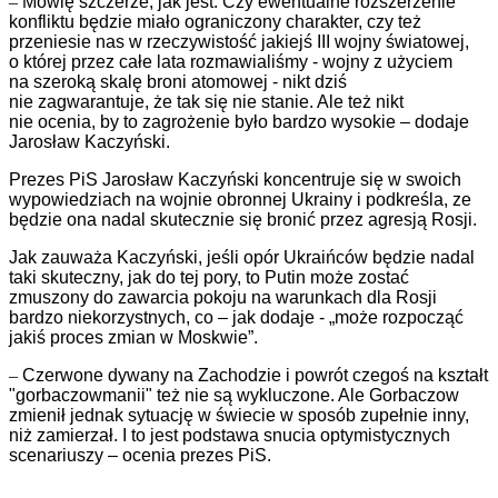
–
Mówię szczerze, jak jest. Czy ewentualne rozszerzenie
konfliktu będzie miało ograniczony charakter, czy też
przeniesie nas w rzeczywistość jakiejś III wojny światowej,
o której przez całe lata rozmawialiśmy - wojny z użyciem
na szeroką skalę broni atomowej - nikt dziś
nie zagwarantuje, że tak się nie stanie. Ale też nikt
nie ocenia, by to zagrożenie było bardzo wysokie – dodaje
Jarosław Kaczyński.
Prezes PiS Jarosław Kaczyński koncentruje się w swoich
wypowiedziach na wojnie obronnej Ukrainy i podkreśla, ze
będzie ona nadal skutecznie się bronić przez agresją Rosji.
Jak zauważa Kaczyński, jeśli opór Ukraińców będzie nadal
taki skuteczny, jak do tej pory, to Putin może zostać
zmuszony do zawarcia pokoju na warunkach dla Rosji
bardzo niekorzystnych, co – jak dodaje - „może rozpocząć
jakiś proces zmian w Moskwie”.
–
Czerwone dywany na Zachodzie i powrót czegoś na kształt
"gorbaczowmanii" też nie są wykluczone. Ale Gorbaczow
zmienił jednak sytuację w świecie w sposób zupełnie inny,
niż zamierzał. I to jest podstawa snucia optymistycznych
scenariuszy – ocenia prezes PiS.