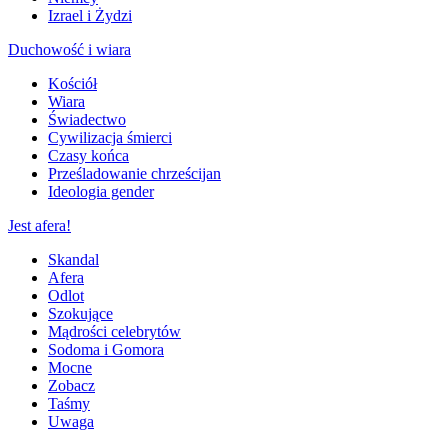
Izrael i Żydzi
Duchowość i wiara
Kościół
Wiara
Świadectwo
Cywilizacja śmierci
Czasy końca
Prześladowanie chrześcijan
Ideologia gender
Jest afera!
Skandal
Afera
Odlot
Szokujące
Mądrości celebrytów
Sodoma i Gomora
Mocne
Zobacz
Taśmy
Uwaga