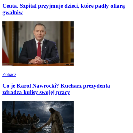
Ceuta. Szpital przyjmuje dzieci, które padły ofiarą
gwałtów
Zobacz
Co je Karol Nawrocki? Kucharz prezydenta
zdradza kulisy swojej pracy