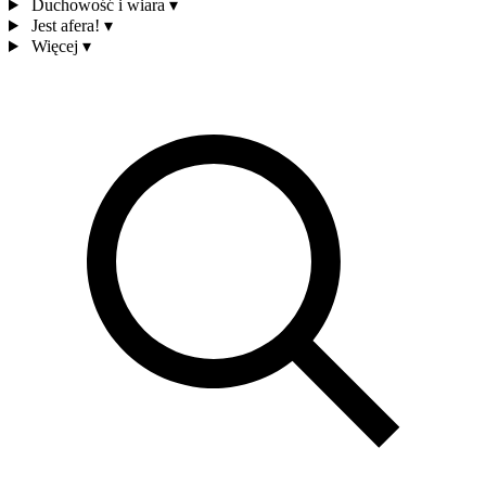
Duchowość i wiara
▾
Jest afera!
▾
Więcej
▾