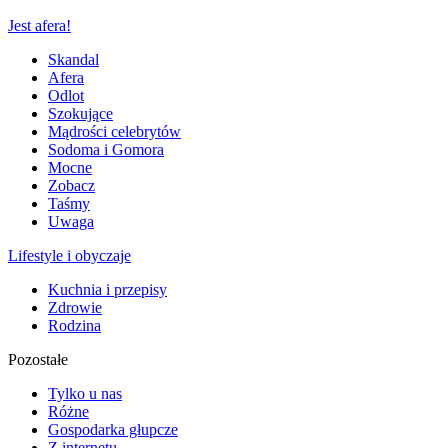
Jest afera!
Skandal
Afera
Odlot
Szokujące
Mądrości celebrytów
Sodoma i Gomora
Mocne
Zobacz
Taśmy
Uwaga
Lifestyle i obyczaje
Kuchnia i przepisy
Zdrowie
Rodzina
Pozostałe
Tylko u nas
Różne
Gospodarka głupcze
Z internetu