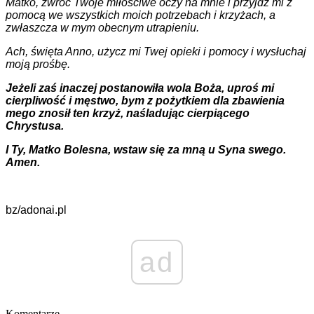
Matko, zwróć Twoje miłościwe oczy na mnie i przyjdź mi z
pomocą we wszystkich moich potrzebach i krzyżach, a
zwłaszcza w mym obecnym utrapieniu.
Ach, święta Anno, użycz mi Twej opieki i pomocy i wysłuchaj
moją prośbę.
Jeżeli zaś inaczej postanowiła wola Boża, uproś mi
cierpliwość i męstwo, bym z pożytkiem dla zbawienia
mego znosił ten krzyż, naśladując cierpiącego
Chrystusa.
I Ty, Matko Bolesna, wstaw się za mną u Syna swego.
Amen.
bz/adonai.pl
ad
Komentarze