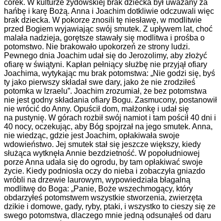
córek. W kulturze żydowskiej brak dziecka był uważany za
hańbę i karę Bożą. Anna i Joachim dotkliwie odczuwali więc
brak dziecka. W pokorze znosili tę niesławę, w modlitwie
przed Bogiem wyjawiając swój smutek. Z upływem lat, choć
malała nadzieja, gorętsze stawały się modlitwa i prośba o
potomstwo. Nie brakowało upokorzeń ze strony ludzi.
Pewnego dnia Joachim udał się do Jerozolimy, aby złożyć
ofiarę w świątyni. Kapłan pełniący służbę nie przyjął ofiary
Joachima, wytykając mu brak potomstwa: „Nie godzi się, byś
ty jako pierwszy składał swe dary, jako że nie zrodziłeś
potomka w Izraelu”. Joachim zrozumiał, że bez potomstwa
nie jest godny składania ofiary Bogu. Zasmucony, postanowił
nie wrócić do Anny. Opuścił dom, małżonkę i udał się
na pustynię. W górach rozbił swój namiot i tam pościł 40 dni i
40 nocy, oczekując, aby Bóg spojrzał na jego smutek. Anna,
nie wiedząc, gdzie jest Joachim, opłakiwała swoje
wdowieństwo. Jej smutek stał się jeszcze większy, kiedy
służąca wytknęła Annie bezdzietność. W popołudniowej
porze Anna udała się do ogrodu, by tam opłakiwać swoje
życie. Kiedy podniosła oczy do nieba i zobaczyła gniazdo
wróbli na drzewie laurowym, wypowiedziała błagalną
modlitwę do Boga: „Panie, Boże wszechmogący, który
obdarzyłeś potomstwem wszystkie stworzenia, zwierzęta
dzikie i domowe, gady, ryby, ptaki, i wszystko to cieszy się ze
swego potomstwa, dlaczego mnie jedną odsunąłeś od daru