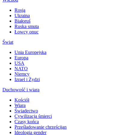
Rosja
Ukraina
Białoruś
Ruska smuta
Łowcy onuc
Świat
Unia Europejska
Europa
USA
NATO
Niemcy
Izrael i Żydzi
Duchowość i wiara
Kościół
Wiara
Świadectwo
Cywilizacja śmierci
Czasy końca
Prześladowanie chrześcijan
Ideologia gender