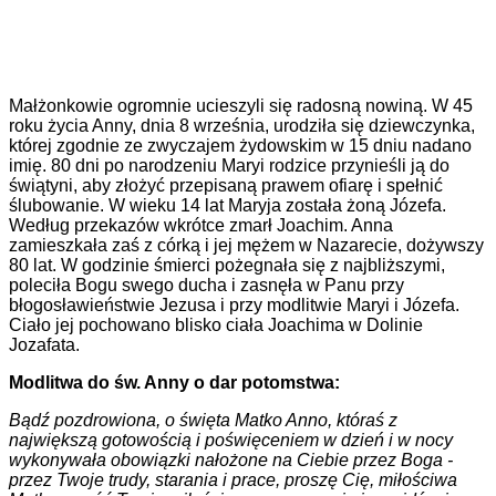
Małżonkowie ogromnie ucieszyli się radosną nowiną. W 45
roku życia Anny, dnia 8 września, urodziła się dziewczynka,
której zgodnie ze zwyczajem żydowskim w 15 dniu nadano
imię. 80 dni po narodzeniu Maryi rodzice przynieśli ją do
świątyni, aby złożyć przepisaną prawem ofiarę i spełnić
ślubowanie. W wieku 14 lat Maryja została żoną Józefa.
Według przekazów wkrótce zmarł Joachim. Anna
zamieszkała zaś z córką i jej mężem w Nazarecie, dożywszy
80 lat. W godzinie śmierci pożegnała się z najbliższymi,
poleciła Bogu swego ducha i zasnęła w Panu przy
błogosławieństwie Jezusa i przy modlitwie Maryi i Józefa.
Ciało jej pochowano blisko ciała Joachima w Dolinie
Jozafata.
Modlitwa do św. Anny o dar potomstwa:
Bądź pozdrowiona, o święta Matko Anno, któraś z
największą gotowością i poświęceniem w dzień i w nocy
wykonywała obowiązki nałożone na Ciebie przez Boga -
przez Twoje trudy, starania i prace, proszę Cię, miłościwa