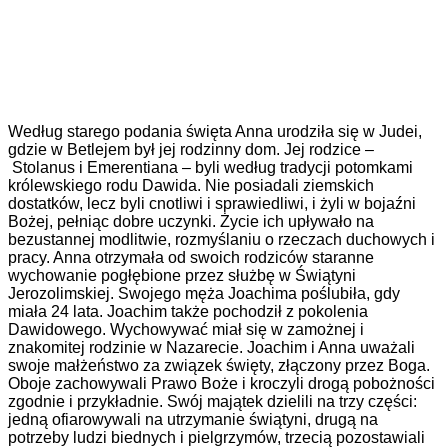
Według starego podania święta Anna urodziła się w Judei,
gdzie w Betlejem był jej rodzinny dom. Jej rodzice –
Stolanus i Emerentiana – byli według tradycji potomkami
królewskiego rodu Dawida. Nie posiadali ziemskich
dostatków, lecz byli cnotliwi i sprawiedliwi, i żyli w bojaźni
Bożej, pełniąc dobre uczynki. Życie ich upływało na
bezustannej modlitwie, rozmyślaniu o rzeczach duchowych i
pracy. Anna otrzymała od swoich rodziców staranne
wychowanie pogłębione przez służbę w Świątyni
Jerozolimskiej. Swojego męża Joachima poślubiła, gdy
miała 24 lata. Joachim także pochodził z pokolenia
Dawidowego. Wychowywać miał się w zamożnej i
znakomitej rodzinie w Nazarecie. Joachim i Anna uważali
swoje małżeństwo za związek święty, złączony przez Boga.
Oboje zachowywali Prawo Boże i kroczyli drogą pobożności
zgodnie i przykładnie. Swój majątek dzielili na trzy części:
jedną ofiarowywali na utrzymanie świątyni, drugą na
potrzeby ludzi biednych i pielgrzymów, trzecią pozostawiali