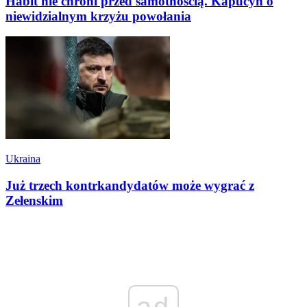
Habit nie chroni przed samotnością. Kapucyn o
niewidzialnym krzyżu powołania
Ukraina
Już trzech kontrkandydatów może wygrać z
Zełenskim
ad