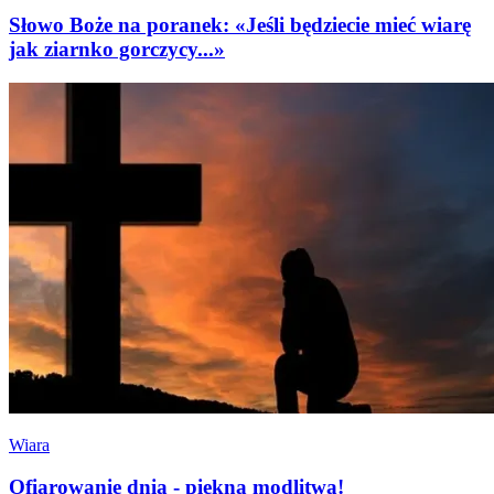
Słowo Boże na poranek: «Jeśli będziecie mieć wiarę
jak ziarnko gorczycy...»
Wiara
Ofiarowanie dnia - piękna modlitwa!