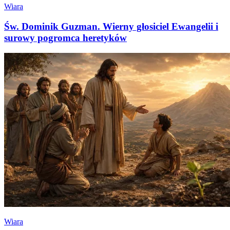
Wiara
Św. Dominik Guzman. Wierny głosiciel Ewangelii i
surowy pogromca heretyków
Wiara