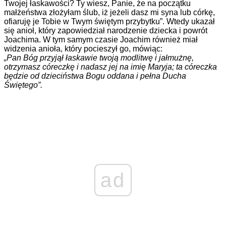
Twojej łaskawości? Ty wiesz, Panie, że na początku
małżeństwa złożyłam ślub, iż jeżeli dasz mi syna lub córkę,
ofiaruję je Tobie w Twym świętym przybytku”. Wtedy ukazał
się anioł, który zapowiedział narodzenie dziecka i powrót
Joachima. W tym samym czasie Joachim również miał
widzenia anioła, który pocieszył go, mówiąc:
„Pan Bóg przyjął łaskawie twoją modlitwę i jałmużnę,
otrzymasz córeczkę i nadasz jej na imię Maryja; ta córeczka
będzie od dzieciństwa Bogu oddana i pełna Ducha
Świętego”.
ad