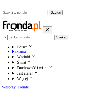
Szukaj
Szukaj
Polska
Reklama
Wschód
Świat
Duchowość i wiara
Jest afera!
Więcej
Wesprzyj Frondę