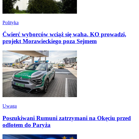
Polityka
Ćwierć wyborców wciąż się waha. KO prowadzi,
projekt Morawieckiego poza Sejmem
Uwaga
Poszukiwani Rumuni zatrzymani na Okęciu przed
odlotem do Paryża