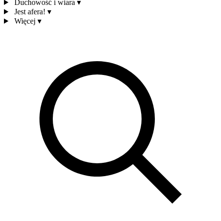
Duchowość i wiara
▾
Jest afera!
▾
Więcej
▾