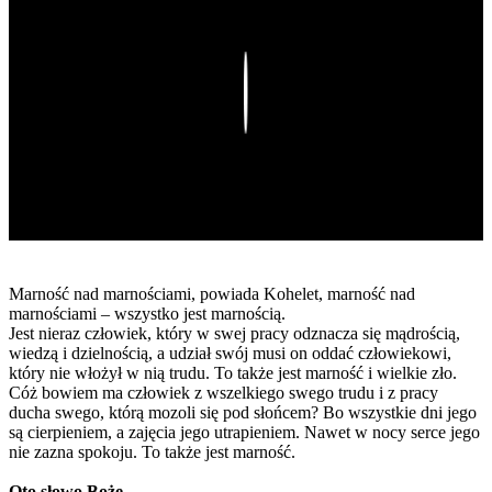
Play
Marność nad marnościami, powiada Kohelet, marność nad
marnościami – wszystko jest marnością.
Jest nieraz człowiek, który w swej pracy odznacza się mądrością,
wiedzą i dzielnością, a udział swój musi on oddać człowiekowi,
który nie włożył w nią trudu. To także jest marność i wielkie zło.
Cóż bowiem ma człowiek z wszelkiego swego trudu i z pracy
ducha swego, którą mozoli się pod słońcem? Bo wszystkie dni jego
są cierpieniem, a zajęcia jego utrapieniem. Nawet w nocy serce jego
nie zazna spokoju. To także jest marność.
Oto słowo Boże.