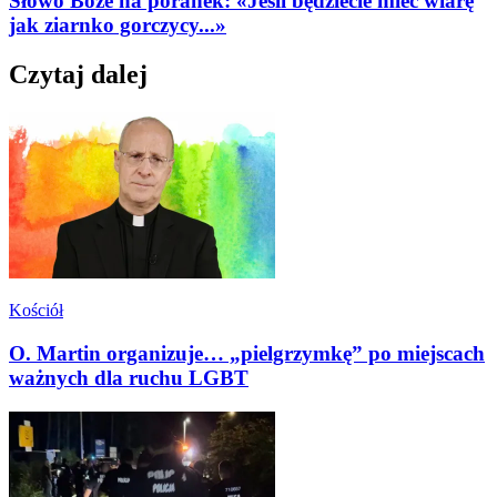
Słowo Boże na poranek: «Jeśli będziecie mieć wiarę
jak ziarnko gorczycy...»
Czytaj dalej
Kościół
O. Martin organizuje… „pielgrzymkę” po miejscach
ważnych dla ruchu LGBT