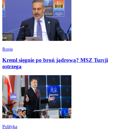
Rosja
Kreml sięgnie po broń jądrową? MSZ Turcji
ostrzega
Polityka