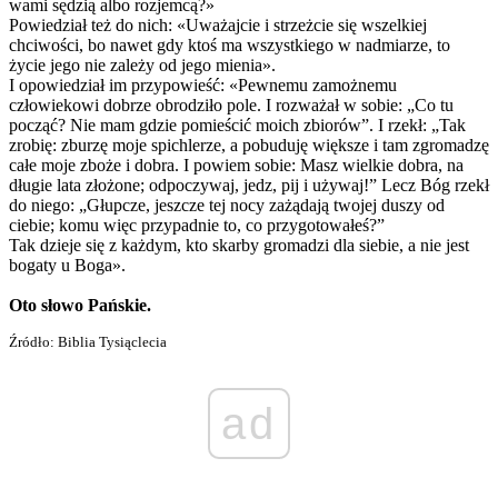
wami sędzią albo rozjemcą?»
Powiedział też do nich: «Uważajcie i strzeżcie się wszelkiej
chciwości, bo nawet gdy ktoś ma wszystkiego w nadmiarze, to
życie jego nie zależy od jego mienia».
I opowiedział im przypowieść: «Pewnemu zamożnemu
człowiekowi dobrze obrodziło pole. I rozważał w sobie: „Co tu
począć? Nie mam gdzie pomieścić moich zbiorów”. I rzekł: „Tak
zrobię: zburzę moje spichlerze, a pobuduję większe i tam zgromadzę
całe moje zboże i dobra. I powiem sobie: Masz wielkie dobra, na
długie lata złożone; odpoczywaj, jedz, pij i używaj!” Lecz Bóg rzekł
do niego: „Głupcze, jeszcze tej nocy zażądają twojej duszy od
ciebie; komu więc przypadnie to, co przygotowałeś?”
Tak dzieje się z każdym, kto skarby gromadzi dla siebie, a nie jest
bogaty u Boga».
Oto słowo Pańskie.
Źródło: Biblia Tysiąclecia
ad