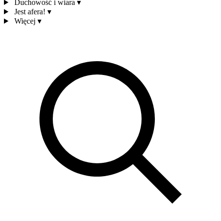
Duchowość i wiara
▾
Jest afera!
▾
Więcej
▾