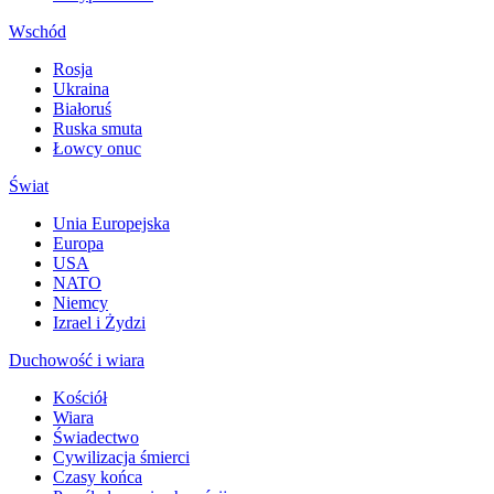
Wschód
Rosja
Ukraina
Białoruś
Ruska smuta
Łowcy onuc
Świat
Unia Europejska
Europa
USA
NATO
Niemcy
Izrael i Żydzi
Duchowość i wiara
Kościół
Wiara
Świadectwo
Cywilizacja śmierci
Czasy końca