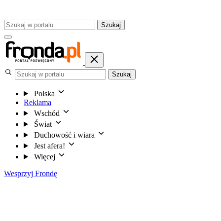
Szukaj
Szukaj
Polska
Reklama
Wschód
Świat
Duchowość i wiara
Jest afera!
Więcej
Wesprzyj Frondę