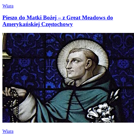
Wiara
Pieszo do Matki Bożej – z Great Meadows do
Amerykańskiej Częstochowy
Wiara