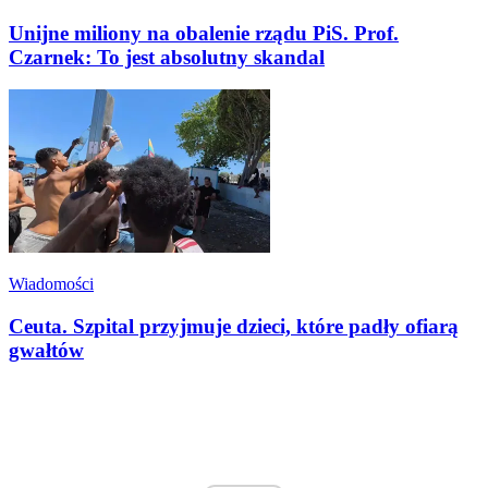
Unijne miliony na obalenie rządu PiS. Prof.
Czarnek: To jest absolutny skandal
Wiadomości
Ceuta. Szpital przyjmuje dzieci, które padły ofiarą
gwałtów