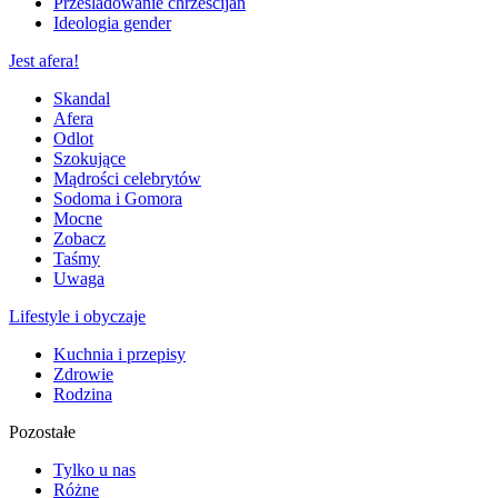
Prześladowanie chrześcijan
Ideologia gender
Jest afera!
Skandal
Afera
Odlot
Szokujące
Mądrości celebrytów
Sodoma i Gomora
Mocne
Zobacz
Taśmy
Uwaga
Lifestyle i obyczaje
Kuchnia i przepisy
Zdrowie
Rodzina
Pozostałe
Tylko u nas
Różne