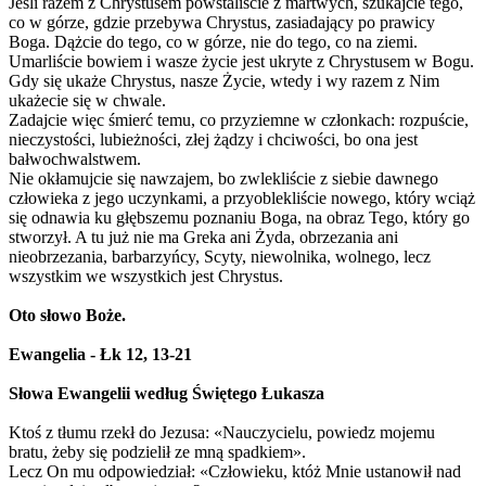
Jeśli razem z Chrystusem powstaliście z martwych, szukajcie tego,
co w górze, gdzie przebywa Chrystus, zasiadający po prawicy
Boga. Dążcie do tego, co w górze, nie do tego, co na ziemi.
Umarliście bowiem i wasze życie jest ukryte z Chrystusem w Bogu.
Gdy się ukaże Chrystus, nasze Życie, wtedy i wy razem z Nim
ukażecie się w chwale.
Zadajcie więc śmierć temu, co przyziemne w członkach: rozpuście,
nieczystości, lubieżności, złej żądzy i chciwości, bo ona jest
bałwochwalstwem.
Nie okłamujcie się nawzajem, bo zwlekliście z siebie dawnego
człowieka z jego uczynkami, a przyoblekliście nowego, który wciąż
się odnawia ku głębszemu poznaniu Boga, na obraz Tego, który go
stworzył. A tu już nie ma Greka ani Żyda, obrzezania ani
nieobrzezania, barbarzyńcy, Scyty, niewolnika, wolnego, lecz
wszystkim we wszystkich jest Chrystus.
Oto słowo Boże.
Ewangelia - Łk 12, 13-21
Słowa Ewangelii według Świętego Łukasza
Ktoś z tłumu rzekł do Jezusa: «Nauczycielu, powiedz mojemu
bratu, żeby się podzielił ze mną spadkiem».
Lecz On mu odpowiedział: «Człowieku, któż Mnie ustanowił nad