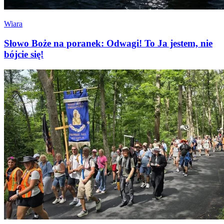
Wiara
Słowo Boże na poranek: Odwagi! To Ja jestem, nie
bójcie się!