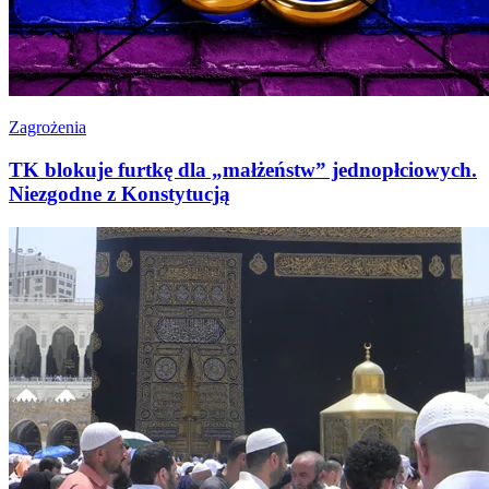
Zagrożenia
TK blokuje furtkę dla „małżeństw” jednopłciowych.
Niezgodne z Konstytucją