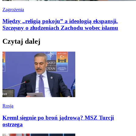
Zagrożenia
Między „religią pokoju” a ideologią ekspansji.
Szczęsny o złudzeniach Zachodu wobec islamu
Czytaj dalej
Rosja
Kreml sięgnie po broń jądrową? MSZ Turcji
ostrzega