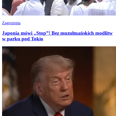
Zagrożenia
Japonia mówi „Stop”! Bez muzułmańskich modlitw
w parku pod Tokio