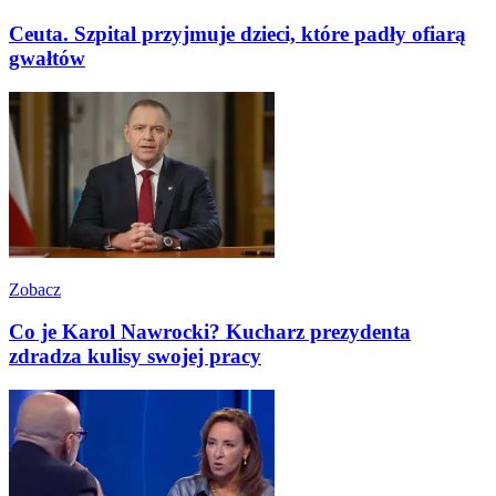
Ceuta. Szpital przyjmuje dzieci, które padły ofiarą
gwałtów
Zobacz
Co je Karol Nawrocki? Kucharz prezydenta
zdradza kulisy swojej pracy