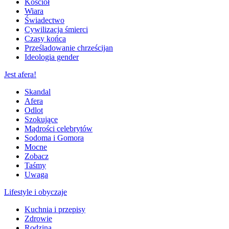
Kościół
Wiara
Świadectwo
Cywilizacja śmierci
Czasy końca
Prześladowanie chrześcijan
Ideologia gender
Jest afera!
Skandal
Afera
Odlot
Szokujące
Mądrości celebrytów
Sodoma i Gomora
Mocne
Zobacz
Taśmy
Uwaga
Lifestyle i obyczaje
Kuchnia i przepisy
Zdrowie
Rodzina