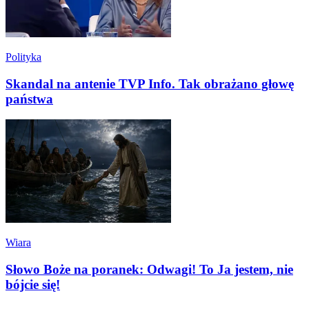
Polityka
Skandal na antenie TVP Info. Tak obrażano głowę
państwa
Wiara
Słowo Boże na poranek: Odwagi! To Ja jestem, nie
bójcie się!