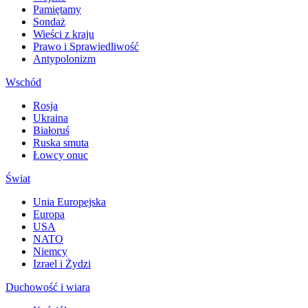
Pamiętamy
Sondaż
Wieści z kraju
Prawo i Sprawiedliwość
Antypolonizm
Wschód
Rosja
Ukraina
Białoruś
Ruska smuta
Łowcy onuc
Świat
Unia Europejska
Europa
USA
NATO
Niemcy
Izrael i Żydzi
Duchowość i wiara