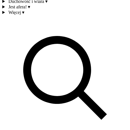
Duchowość i wiara
▾
Jest afera!
▾
Więcej
▾