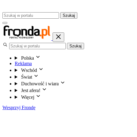
Szukaj
Szukaj
Polska
Reklama
Wschód
Świat
Duchowość i wiara
Jest afera!
Więcej
Wesprzyj Frondę