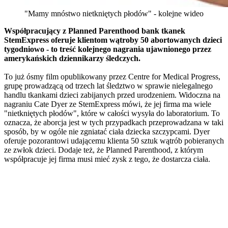
"Mamy mnóstwo nietkniętych płodów" - kolejne wideo
Współpracujący z Planned Parenthood bank tkanek
StemExpress oferuje klientom wątroby 50 abortowanych dzieci
tygodniowo - to treść kolejnego nagrania ujawnionego przez
amerykańskich dziennikarzy śledczych.
To już ósmy film opublikowany przez Centre for Medical Progress,
grupę prowadzącą od trzech lat śledztwo w sprawie nielegalnego
handlu tkankami dzieci zabijanych przed urodzeniem. Widoczna na
nagraniu Cate Dyer ze StemExpress mówi, że jej firma ma wiele
"nietkniętych płodów", które w całości wysyła do laboratorium. To
oznacza, że aborcja jest w tych przypadkach przeprowadzana w taki
sposób, by w ogóle nie zgniatać ciała dziecka szczypcami. Dyer
oferuje pozorantowi udającemu klienta 50 sztuk wątrób pobieranych
ze zwłok dzieci. Dodaje też, że Planned Parenthood, z którym
współpracuje jej firma musi mieć zysk z tego, że dostarcza ciała.