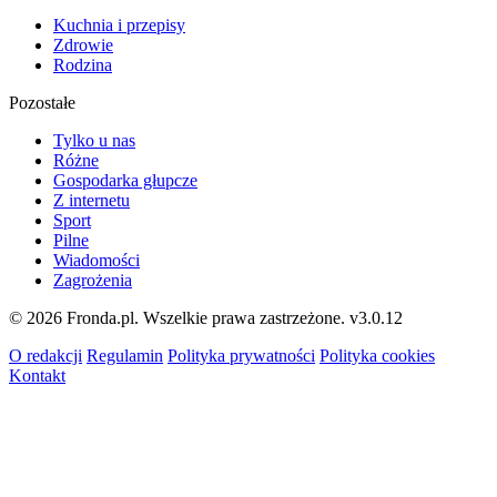
Kuchnia i przepisy
Zdrowie
Rodzina
Pozostałe
Tylko u nas
Różne
Gospodarka głupcze
Z internetu
Sport
Pilne
Wiadomości
Zagrożenia
© 2026 Fronda.pl. Wszelkie prawa zastrzeżone.
v3.0.12
O redakcji
Regulamin
Polityka prywatności
Polityka cookies
Kontakt