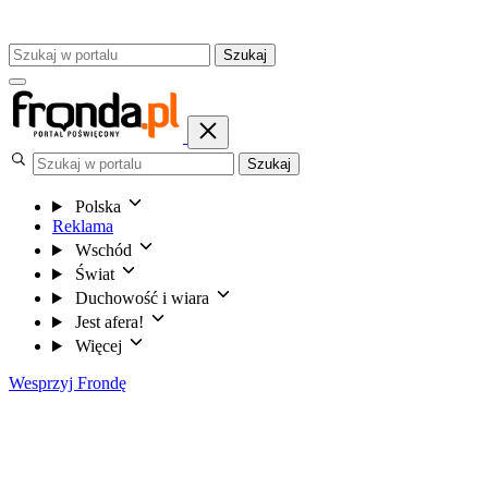
Szukaj
Szukaj
Polska
Reklama
Wschód
Świat
Duchowość i wiara
Jest afera!
Więcej
Wesprzyj Frondę