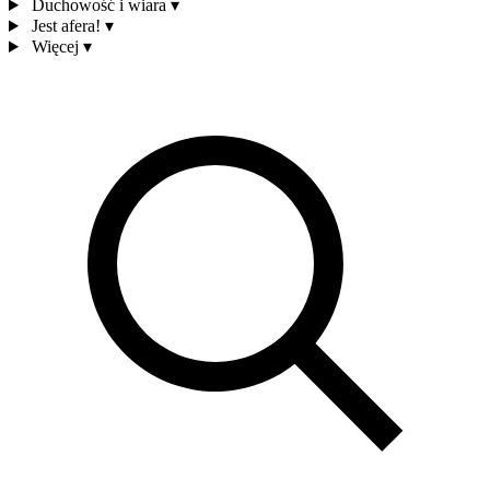
Duchowość i wiara
▾
Jest afera!
▾
Więcej
▾