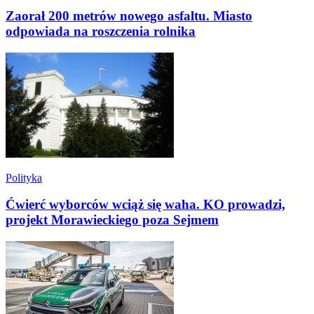
Zaorał 200 metrów nowego asfaltu. Miasto
odpowiada na roszczenia rolnika
Polityka
Ćwierć wyborców wciąż się waha. KO prowadzi,
projekt Morawieckiego poza Sejmem