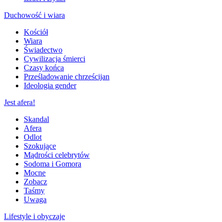
Duchowość i wiara
Kościół
Wiara
Świadectwo
Cywilizacja śmierci
Czasy końca
Prześladowanie chrześcijan
Ideologia gender
Jest afera!
Skandal
Afera
Odlot
Szokujące
Mądrości celebrytów
Sodoma i Gomora
Mocne
Zobacz
Taśmy
Uwaga
Lifestyle i obyczaje