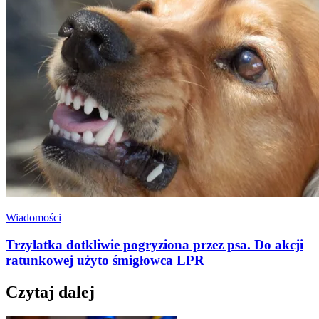
Wiadomości
Trzylatka dotkliwie pogryziona przez psa. Do akcji
ratunkowej użyto śmigłowca LPR
Czytaj dalej