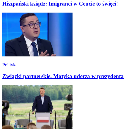
Hiszpański ksiądz: Imigranci w Ceucie to święci!
Polityka
Związki partnerskie. Motyka uderza w prezydenta