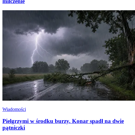
milczenie
Wiadomości
Pielgrzymi w środku burzy. Konar spadł na dwie
pątniczki