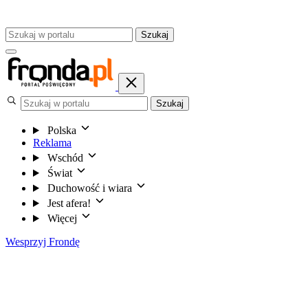
Szukaj
Szukaj
Polska
Reklama
Wschód
Świat
Duchowość i wiara
Jest afera!
Więcej
Wesprzyj Frondę