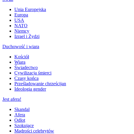
Unia Europejska
Europa
USA
NATO
Niemcy
Izrael i Żydzi
Duchowość i wiara
Kościół
Wiara
Świadectwo
Cywilizacja śmierci
Czasy końca
Prześladowanie chrześcijan
Ideologia gender
Jest afera!
Skandal
Afera
Odlot
Szokujące
Mądrości celebrytów