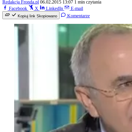
Redakcja Fronda.pl
06.02.2015 13:07
1 min czytania
Facebook
X
LinkedIn
E-mail
Komentarze
Kopiuj link
Skopiowano