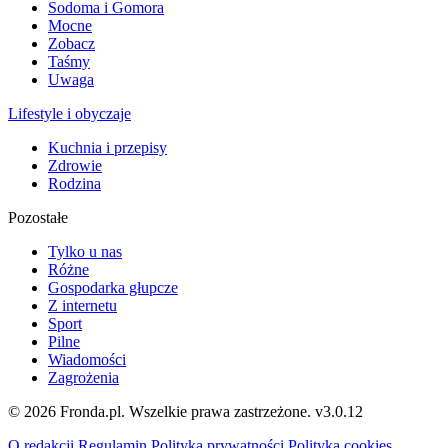
Sodoma i Gomora
Mocne
Zobacz
Taśmy
Uwaga
Lifestyle i obyczaje
Kuchnia i przepisy
Zdrowie
Rodzina
Pozostałe
Tylko u nas
Różne
Gospodarka głupcze
Z internetu
Sport
Pilne
Wiadomości
Zagrożenia
© 2026 Fronda.pl. Wszelkie prawa zastrzeżone.
v3.0.12
O redakcji
Regulamin
Polityka prywatności
Polityka cookies