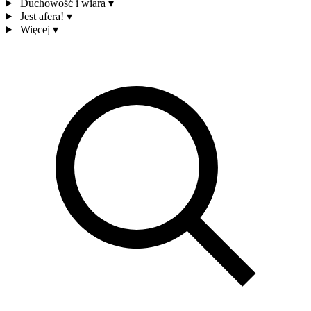
Duchowość i wiara
▾
Jest afera!
▾
Więcej
▾