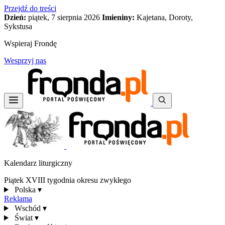
Przejdź do treści
Dzień:
piątek, 7 sierpnia 2026
Imieniny:
Kajetana, Doroty,
Sykstusa
Wspieraj Frondę
Wesprzyj nas
Kalendarz liturgiczny
Piątek XVIII tygodnia okresu zwykłego
Polska
▾
Reklama
Wschód
▾
Świat
▾