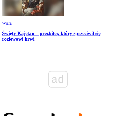
Wiara
Święty Kajetan – prezbiter, który sprzeciwił się
rozlewowi krwi
ad