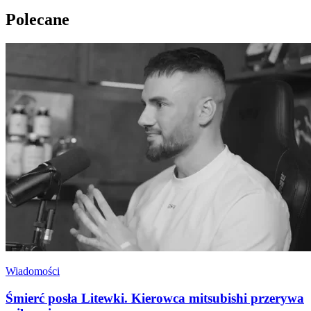
Polecane
Wiadomości
Śmierć posła Litewki. Kierowca mitsubishi przerywa