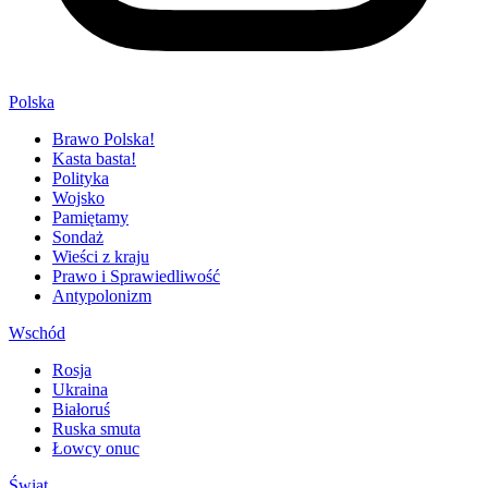
Polska
Brawo Polska!
Kasta basta!
Polityka
Wojsko
Pamiętamy
Sondaż
Wieści z kraju
Prawo i Sprawiedliwość
Antypolonizm
Wschód
Rosja
Ukraina
Białoruś
Ruska smuta
Łowcy onuc
Świat