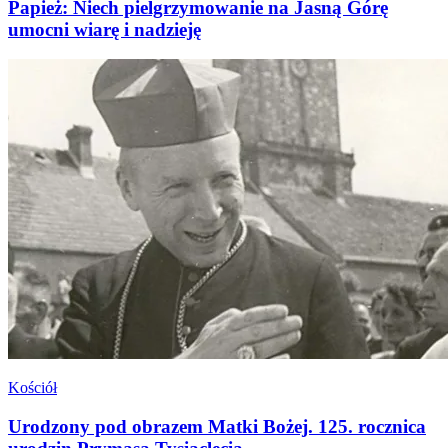
Papież: Niech pielgrzymowanie na Jasną Górę
umocni wiarę i nadzieję
Kościół
Urodzony pod obrazem Matki Bożej. 125. rocznica