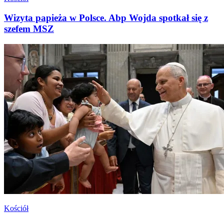
Wizyta papieża w Polsce. Abp Wojda spotkał się z
szefem MSZ
Kościół