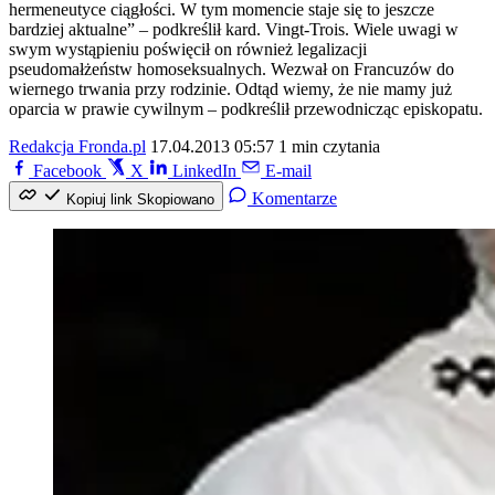
hermeneutyce ciągłości. W tym momencie staje się to jeszcze
bardziej aktualne” – podkreślił kard. Vingt-Trois. Wiele uwagi w
swym wystąpieniu poświęcił on również legalizacji
pseudomałżeństw homoseksualnych. Wezwał on Francuzów do
wiernego trwania przy rodzinie. Odtąd wiemy, że nie mamy już
oparcia w prawie cywilnym – podkreślił przewodnicząc episkopatu.
Redakcja Fronda.pl
17.04.2013 05:57
1 min czytania
Facebook
X
LinkedIn
E-mail
Komentarze
Kopiuj link
Skopiowano