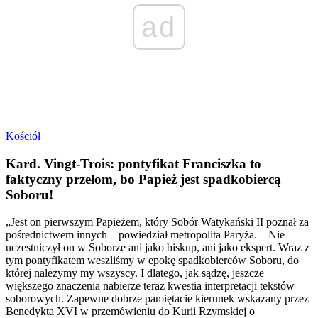
ad
Kościół
Kard. Vingt-Trois: pontyfikat Franciszka to
faktyczny przełom, bo Papież jest spadkobiercą
Soboru!
„Jest on pierwszym Papieżem, który Sobór Watykański II poznał za
pośrednictwem innych – powiedział metropolita Paryża. – Nie
uczestniczył on w Soborze ani jako biskup, ani jako ekspert. Wraz z
tym pontyfikatem weszliśmy w epokę spadkobierców Soboru, do
której należymy my wszyscy. I dlatego, jak sądzę, jeszcze
większego znaczenia nabierze teraz kwestia interpretacji tekstów
soborowych. Zapewne dobrze pamiętacie kierunek wskazany przez
Benedykta XVI w przemówieniu do Kurii Rzymskiej o