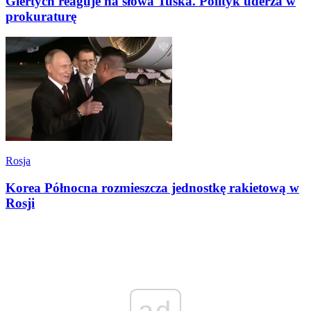
Giertych reaguje na słowa Tuska. Polityk uderza w
prokuraturę
Rosja
Korea Północna rozmieszcza jednostkę rakietową w
Rosji
ad