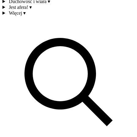
Duchowość i wiara
▾
Jest afera!
▾
Więcej
▾