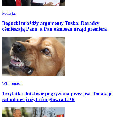
Polityka
Bogucki miażdży argumenty Tuska: Doradcy
ośmieszają Pana, a Pan ośmiesza urząd premiera
Wiadomości
Trzylatka dotkliwie pogryziona przez psa. Do akcji
ratunkowej użyto śmigłowca LPR