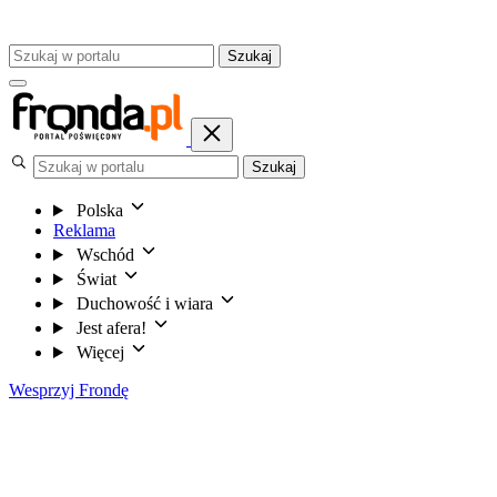
Szukaj
Szukaj
Polska
Reklama
Wschód
Świat
Duchowość i wiara
Jest afera!
Więcej
Wesprzyj Frondę