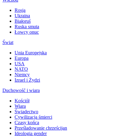
Rosja
Ukraina
Białoruś
Ruska smuta
Łowcy onuc
Świat
Unia Europejska
Europa
USA
NATO
Niemcy
Izrael i Żydzi
Duchowość i wiara
Kościół
Wiara
Świadectwo
Cywilizacja śmierci
Czasy końca
Prześladowanie chrześcijan
Ideologia gender