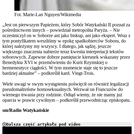
Fot. Marie-Lan Nguyen/Wikimedia
„Jest on pierwszym Papieżem, który Sobór Watykański II poznał za
pośrednictwem innych – powiedział metropolita Paryża. – Nie
uczestniczył on w Soborze ani jako biskup, ani jako ekspert. Wraz z
tym pontyfikatem weszliśmy w epokę spadkobierców Soboru, do
której należymy my wszyscy. I dlatego, jak sądzę, jeszcze
większego znaczenia nabierze teraz kwestia interpretacji tekstów
soborowych. Zapewne dobrze pamiętacie kierunek wskazany przez
Benedykta XVI w przemówieniu do Kurii Rzymskiej o
hermeneutyce ciągłości. W tym momencie staje się to jeszcze
bardziej aktualne” – podkreślił kard. Vingt-Trois.
Wiele uwagi w swym wystąpieniu poświęcił on również legalizacji
pseudomałżeństw homoseksualnych. Wezwał on Francuzów do
wiernego trwania przy rodzinie. Odtąd wiemy, że nie mamy już
oparcia w prawie cywilnym – podkreślił przewodnicząc episkopatu.
sm/Radio Watykańskie
Dalsza część artykułu pod video