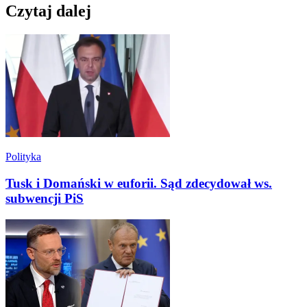
Czytaj dalej
Polityka
Tusk i Domański w euforii. Sąd zdecydował ws.
subwencji PiS