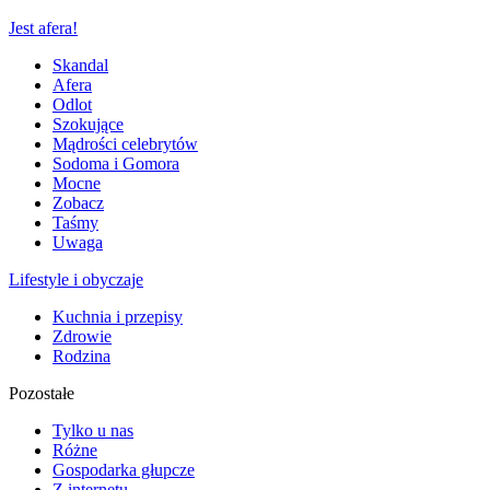
Jest afera!
Skandal
Afera
Odlot
Szokujące
Mądrości celebrytów
Sodoma i Gomora
Mocne
Zobacz
Taśmy
Uwaga
Lifestyle i obyczaje
Kuchnia i przepisy
Zdrowie
Rodzina
Pozostałe
Tylko u nas
Różne
Gospodarka głupcze
Z internetu