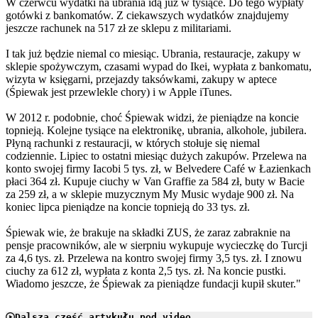
W czerwcu wydatki na ubrania idą już w tysiące. Do tego wypłaty
gotówki z bankomatów. Z ciekawszych wydatków znajdujemy
jeszcze rachunek na 517 zł ze sklepu z militariami.
I tak już będzie niemal co miesiąc. Ubrania, restauracje, zakupy w
sklepie spożywczym, czasami wypad do Ikei, wypłata z bankomatu,
wizyta w księgarni, przejazdy taksówkami, zakupy w aptece
(Śpiewak jest przewlekle chory) i w Apple iTunes.
W 2012 r. podobnie, choć Śpiewak widzi, że pieniądze na koncie
topnieją. Kolejne tysiące na elektronikę, ubrania, alkohole, jubilera.
Płyną rachunki z restauracji, w których stołuje się niemal
codziennie. Lipiec to ostatni miesiąc dużych zakupów. Przelewa na
konto swojej firmy Iacobi 5 tys. zł, w Belvedere Café w Łazienkach
płaci 364 zł. Kupuje ciuchy w Van Graffie za 584 zł, buty w Bacie
za 259 zł, a w sklepie muzycznym My Music wydaje 900 zł. Na
koniec lipca pieniądze na koncie topnieją do 33 tys. zł.
Śpiewak wie, że brakuje na składki ZUS, że zaraz zabraknie na
pensje pracowników, ale w sierpniu wykupuje wycieczkę do Turcji
za 4,6 tys. zł. Przelewa na kontro swojej firmy 3,5 tys. zł. I znowu
ciuchy za 612 zł, wypłata z konta 2,5 tys. zł. Na koncie pustki.
Wiadomo jeszcze, że Śpiewak za pieniądze fundacji kupił skuter."
Dalsza część artykułu pod video