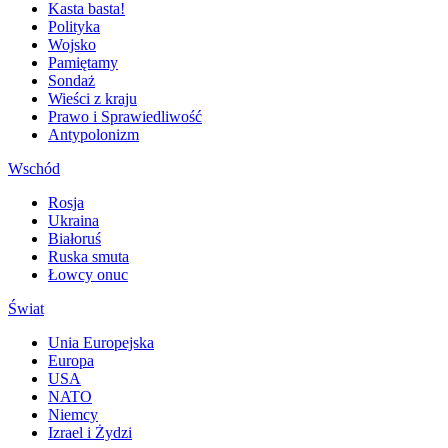
Kasta basta!
Polityka
Wojsko
Pamiętamy
Sondaż
Wieści z kraju
Prawo i Sprawiedliwość
Antypolonizm
Wschód
Rosja
Ukraina
Białoruś
Ruska smuta
Łowcy onuc
Świat
Unia Europejska
Europa
USA
NATO
Niemcy
Izrael i Żydzi