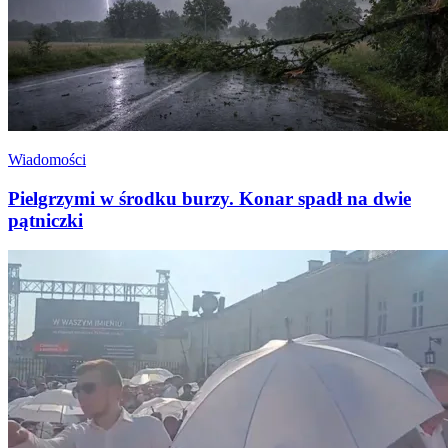
Wiadomości
Pielgrzymi w środku burzy. Konar spadł na dwie
pątniczki