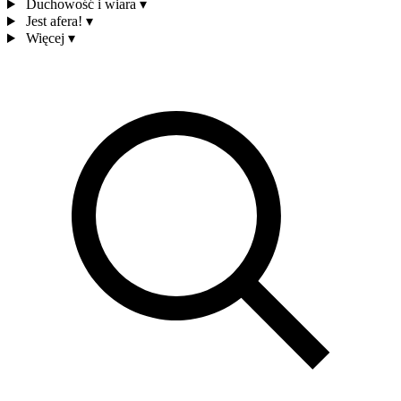
Duchowość i wiara
▾
Jest afera!
▾
Więcej
▾