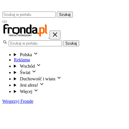
Szukaj
Szukaj
Polska
Reklama
Wschód
Świat
Duchowość i wiara
Jest afera!
Więcej
Wesprzyj Frondę