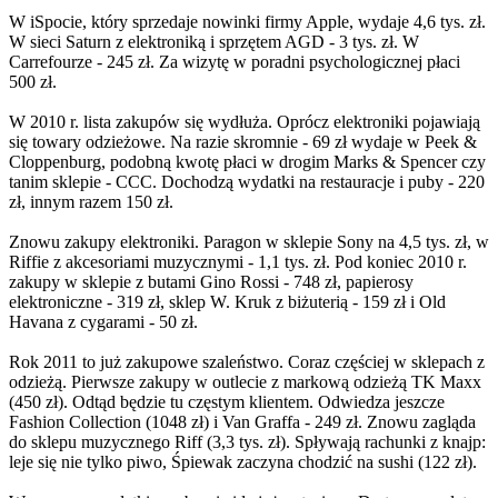
W iSpocie, który sprzedaje nowinki firmy Apple, wydaje 4,6 tys. zł.
W sieci Saturn z elektroniką i sprzętem AGD - 3 tys. zł. W
Carrefourze - 245 zł. Za wizytę w poradni psychologicznej płaci
500 zł.
W 2010 r. lista zakupów się wydłuża. Oprócz elektroniki pojawiają
się towary odzieżowe. Na razie skromnie - 69 zł wydaje w Peek &
Cloppenburg, podobną kwotę płaci w drogim Marks & Spencer czy
tanim sklepie - CCC. Dochodzą wydatki na restauracje i puby - 220
zł, innym razem 150 zł.
Znowu zakupy elektroniki. Paragon w sklepie Sony na 4,5 tys. zł, w
Riffie z akcesoriami muzycznymi - 1,1 tys. zł. Pod koniec 2010 r.
zakupy w sklepie z butami Gino Rossi - 748 zł, papierosy
elektroniczne - 319 zł, sklep W. Kruk z biżuterią - 159 zł i Old
Havana z cygarami - 50 zł.
Rok 2011 to już zakupowe szaleństwo. Coraz częściej w sklepach z
odzieżą. Pierwsze zakupy w outlecie z markową odzieżą TK Maxx
(450 zł). Odtąd będzie tu częstym klientem. Odwiedza jeszcze
Fashion Collection (1048 zł) i Van Graffa - 249 zł. Znowu zagląda
do sklepu muzycznego Riff (3,3 tys. zł). Spływają rachunki z knajp:
leje się nie tylko piwo, Śpiewak zaczyna chodzić na sushi (122 zł).