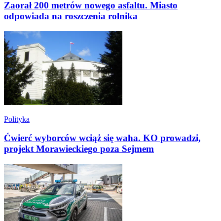
Zaorał 200 metrów nowego asfaltu. Miasto
odpowiada na roszczenia rolnika
Polityka
Ćwierć wyborców wciąż się waha. KO prowadzi,
projekt Morawieckiego poza Sejmem