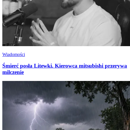
Wiadomości
Śmierć posła Litewki. Kierowca mitsubishi przerywa
milczenie