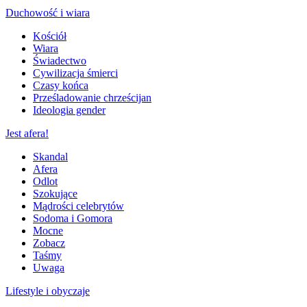
Duchowość i wiara
Kościół
Wiara
Świadectwo
Cywilizacja śmierci
Czasy końca
Prześladowanie chrześcijan
Ideologia gender
Jest afera!
Skandal
Afera
Odlot
Szokujące
Mądrości celebrytów
Sodoma i Gomora
Mocne
Zobacz
Taśmy
Uwaga
Lifestyle i obyczaje