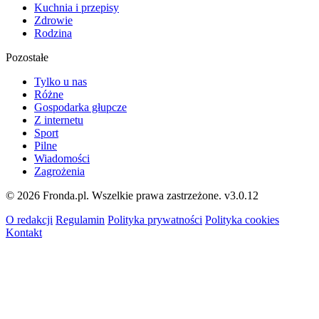
Kuchnia i przepisy
Zdrowie
Rodzina
Pozostałe
Tylko u nas
Różne
Gospodarka głupcze
Z internetu
Sport
Pilne
Wiadomości
Zagrożenia
© 2026 Fronda.pl. Wszelkie prawa zastrzeżone.
v3.0.12
O redakcji
Regulamin
Polityka prywatności
Polityka cookies
Kontakt