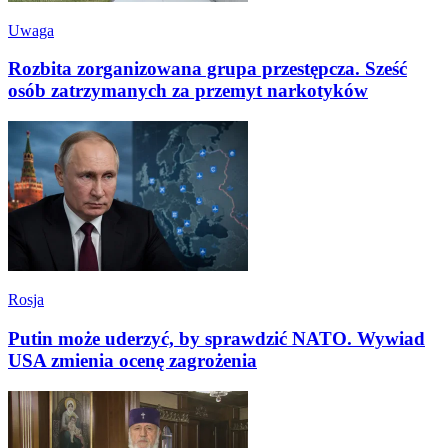
Uwaga
Rozbita zorganizowana grupa przestępcza. Sześć
osób zatrzymanych za przemyt narkotyków
Rosja
Putin może uderzyć, by sprawdzić NATO. Wywiad
USA zmienia ocenę zagrożenia