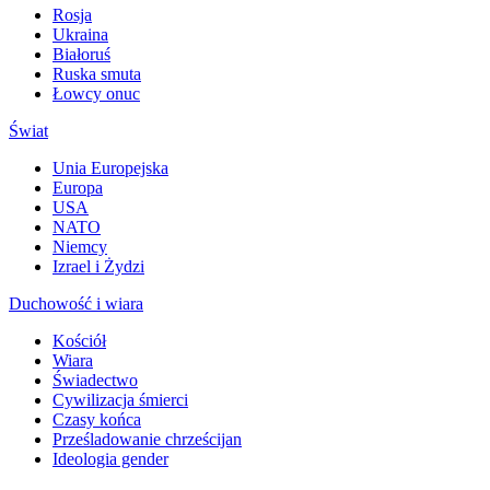
Rosja
Ukraina
Białoruś
Ruska smuta
Łowcy onuc
Świat
Unia Europejska
Europa
USA
NATO
Niemcy
Izrael i Żydzi
Duchowość i wiara
Kościół
Wiara
Świadectwo
Cywilizacja śmierci
Czasy końca
Prześladowanie chrześcijan
Ideologia gender