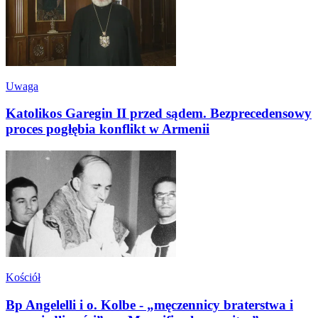
Uwaga
Katolikos Garegin II przed sądem. Bezprecedensowy
proces pogłębia konflikt w Armenii
Kościół
Bp Angelelli i o. Kolbe - „męczennicy braterstwa i