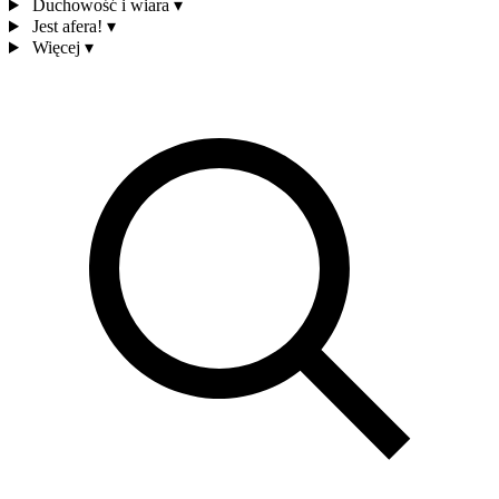
Duchowość i wiara
▾
Jest afera!
▾
Więcej
▾