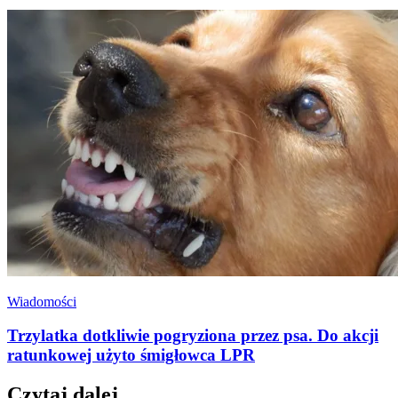
Wiadomości
Trzylatka dotkliwie pogryziona przez psa. Do akcji
ratunkowej użyto śmigłowca LPR
Czytaj dalej