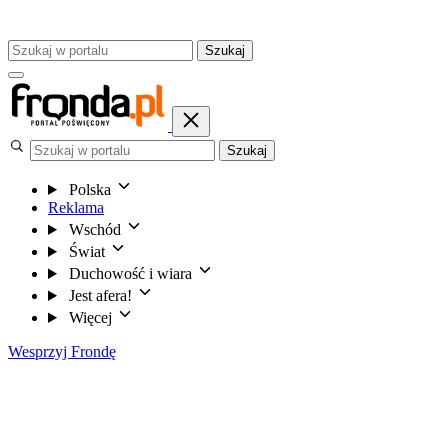
Szukaj
Szukaj
Polska
Reklama
Wschód
Świat
Duchowość i wiara
Jest afera!
Więcej
Wesprzyj Frondę