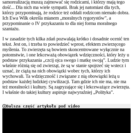
samorealizacją muszą zajmować się rodzicami, i którzy mają tego
dość... Dla nich ma wiele sympatii. Brak jej natomiast dla tych,
którzy przypominają, że rodzice też oddali rodzicom niemało dobra.
Ich Ewa Wilk określa mianem „moralnych rygorystów”, a
przypominanie o IV przykazaniu to dla niej forma moralnego
szantażu.
I w zasadzie tych kilka zdań pozwalają krótko i dosadnie ocenić ten
tekst. Jest on, i trzeba to powiedzieć wprost, efektem zwierzęcego
myślenia. To zwierzęta są bowiem skoncentrowane wyłącznie na
potomstwie, i one lekceważą obowiązek wdzięczności, który leży u
podstaw przykazania „czcij ojca swego i matkę swoją”. Ludzie tym
właśnie różnią się od zwierząt, że są w stanie spojrzeć się wstecz i
uznać, że ciążą na nich obowiązki wobec tych, którzy ich
wychowali. Ta wdzięczność i związane z nią obowiązki leżą u
podstaw każdej ludzkiej cywilizacji. Tam gdzie ich nie ma, nie ma
też moralności i kultury. Są zagryzające się i lekceważące zwierzęta.
I właśnie do takiej kultury aspiruje najwyraźniej „Polityka”.
Dalsza część artykułu pod video