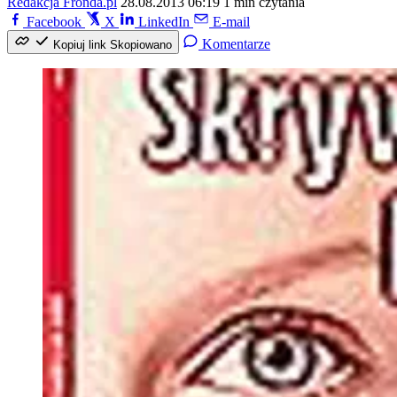
Redakcja Fronda.pl
28.08.2013 06:19
1 min czytania
Facebook
X
LinkedIn
E-mail
Komentarze
Kopiuj link
Skopiowano