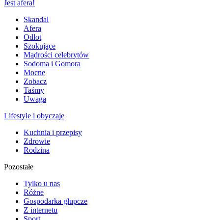
Jest afera!
Skandal
Afera
Odlot
Szokujące
Mądrości celebrytów
Sodoma i Gomora
Mocne
Zobacz
Taśmy
Uwaga
Lifestyle i obyczaje
Kuchnia i przepisy
Zdrowie
Rodzina
Pozostałe
Tylko u nas
Różne
Gospodarka głupcze
Z internetu
Sport