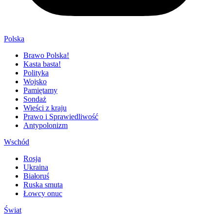
Polska
Brawo Polska!
Kasta basta!
Polityka
Wojsko
Pamiętamy
Sondaż
Wieści z kraju
Prawo i Sprawiedliwość
Antypolonizm
Wschód
Rosja
Ukraina
Białoruś
Ruska smuta
Łowcy onuc
Świat