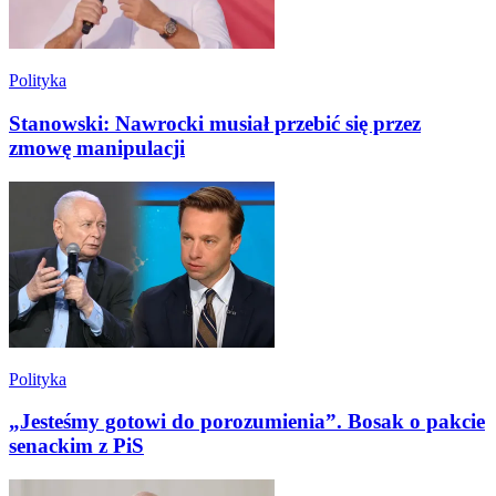
Polityka
Stanowski: Nawrocki musiał przebić się przez
zmowę manipulacji
Polityka
„Jesteśmy gotowi do porozumienia”. Bosak o pakcie
senackim z PiS