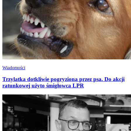
Wiadomości
Trzylatka dotkliwie pogryziona przez psa. Do akcji
ratunkowej użyto śmigłowca LPR