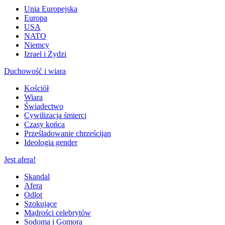
Unia Europejska
Europa
USA
NATO
Niemcy
Izrael i Żydzi
Duchowość i wiara
Kościół
Wiara
Świadectwo
Cywilizacja śmierci
Czasy końca
Prześladowanie chrześcijan
Ideologia gender
Jest afera!
Skandal
Afera
Odlot
Szokujące
Mądrości celebrytów
Sodoma i Gomora