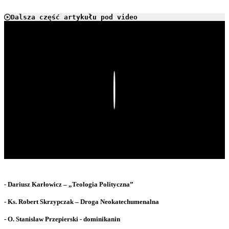
Dalsza część artykułu pod video
Play
- Dariusz Karłowicz – „Teologia Polityczna”
- Ks. Robert Skrzypczak – Droga Neokatechumenalna
- O. Stanisław Przepierski - dominikanin