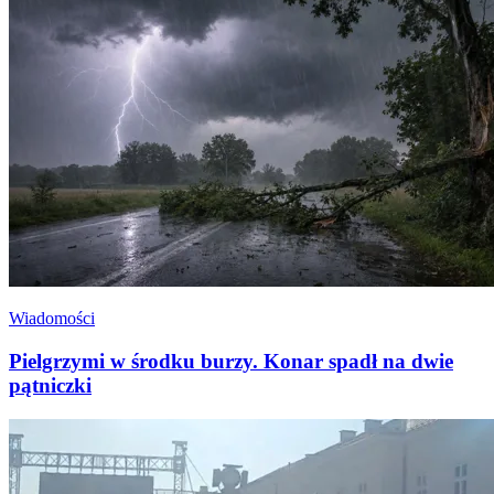
Wiadomości
Pielgrzymi w środku burzy. Konar spadł na dwie
pątniczki