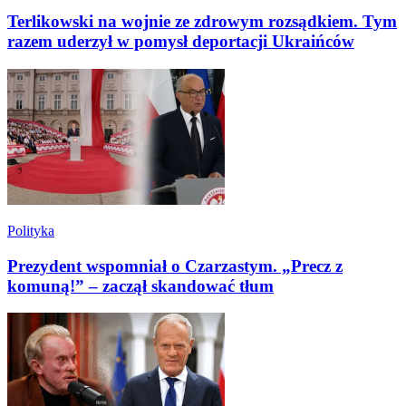
Terlikowski na wojnie ze zdrowym rozsądkiem. Tym
razem uderzył w pomysł deportacji Ukraińców
Polityka
Prezydent wspomniał o Czarzastym. „Precz z
komuną!” – zaczął skandować tłum