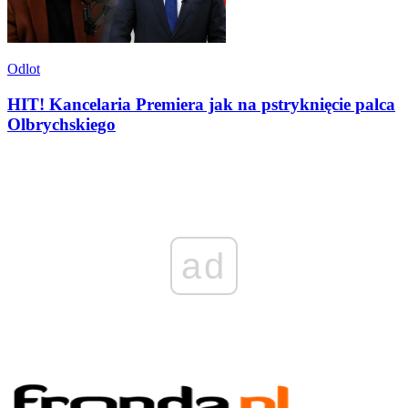
Odlot
HIT! Kancelaria Premiera jak na pstryknięcie palca
Olbrychskiego
ad