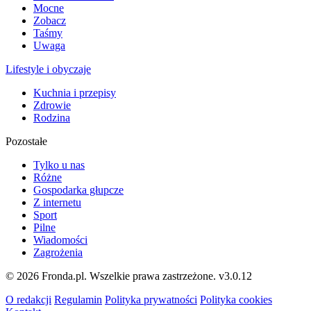
Mocne
Zobacz
Taśmy
Uwaga
Lifestyle i obyczaje
Kuchnia i przepisy
Zdrowie
Rodzina
Pozostałe
Tylko u nas
Różne
Gospodarka głupcze
Z internetu
Sport
Pilne
Wiadomości
Zagrożenia
© 2026 Fronda.pl. Wszelkie prawa zastrzeżone.
v3.0.12
O redakcji
Regulamin
Polityka prywatności
Polityka cookies