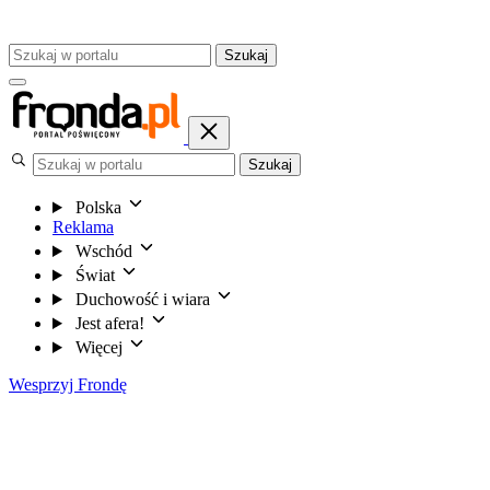
Szukaj
Szukaj
Polska
Reklama
Wschód
Świat
Duchowość i wiara
Jest afera!
Więcej
Wesprzyj Frondę