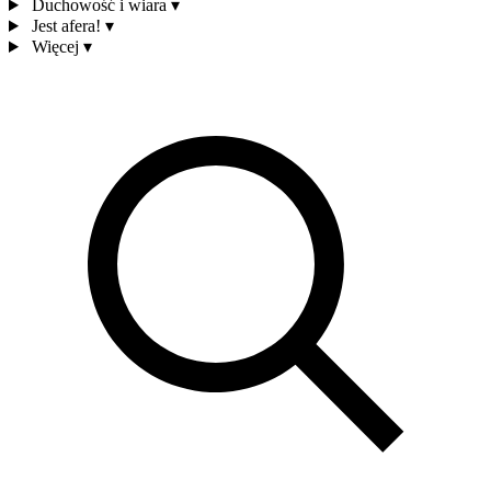
Duchowość i wiara
▾
Jest afera!
▾
Więcej
▾