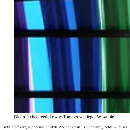
Biedroń chce reedukować Tomaszewskiego. W saunie!
Były bramkarz, a obecnie polityk PiS podkreślił, że chciałby, żeby w Polsce