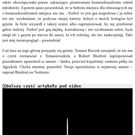
także obowiązywało prawo zakazujące promowania homoseksualizmu wśród
młodzieży. A potem jasno powiedział, że w futbolu miejsca dla obnoszących się
z homoseksualizmem miejsca nie ma. - Futbol to jest gra zespołowa i ja sobie
też nie wyobrażam, że podczas mojej kariery któryś z moich kolegów był
gejem. Ja bym wyszedł z takiej szatni albo zaproponował, by się przebierał
gdzie indziej. Futbol jest grą męską, kontaktową i nie wyobrażam sobie, bym
mógł iść z gejem po meczu do sauny. Ja ich toleruję, ale nie zaakceptuję. Taki
jest mój światopogląd – powiedział.
I od razu na jego głowę posypały się gromy. Tomasz Raczek oznajmił, że nie ma
o czym rozmawiać z Tomaszewskim, a Robert Biedroń zaproponował
przerabianie uprzedzeń w saunie. - Janku, przecież kopaliśmy ostatnio piłkę na
Agrykoli. Chyba musimy przerobić Twoje uprzedzenia w sejmowej saunie –
napisał Biedroń na Twitterze.
Dalsza część artykułu pod video
Play