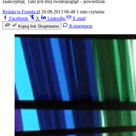
zaakceptuję. Taki jest mój światopogląd – powiedział.
Redakcja Fronda.pl
20.08.2013 06:48
1 min czytania
Facebook
X
LinkedIn
E-mail
Komentarze
Kopiuj link
Skopiowano