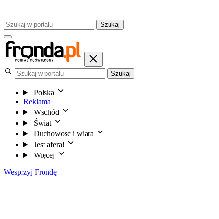
Szukaj
Szukaj
Polska
Reklama
Wschód
Świat
Duchowość i wiara
Jest afera!
Więcej
Wesprzyj Frondę