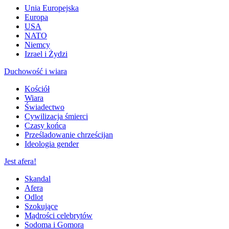
Unia Europejska
Europa
USA
NATO
Niemcy
Izrael i Żydzi
Duchowość i wiara
Kościół
Wiara
Świadectwo
Cywilizacja śmierci
Czasy końca
Prześladowanie chrześcijan
Ideologia gender
Jest afera!
Skandal
Afera
Odlot
Szokujące
Mądrości celebrytów
Sodoma i Gomora