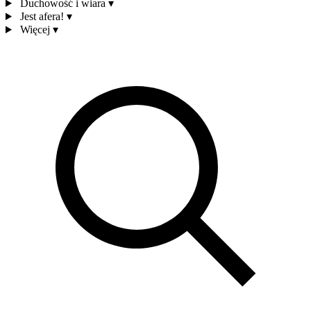
Duchowość i wiara
▾
Jest afera!
▾
Więcej
▾