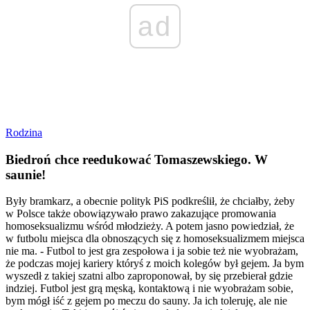
ad
Rodzina
Biedroń chce reedukować Tomaszewskiego. W
saunie!
Były bramkarz, a obecnie polityk PiS podkreślił, że chciałby, żeby
w Polsce także obowiązywało prawo zakazujące promowania
homoseksualizmu wśród młodzieży. A potem jasno powiedział, że
w futbolu miejsca dla obnoszących się z homoseksualizmem miejsca
nie ma. - Futbol to jest gra zespołowa i ja sobie też nie wyobrażam,
że podczas mojej kariery któryś z moich kolegów był gejem. Ja bym
wyszedł z takiej szatni albo zaproponował, by się przebierał gdzie
indziej. Futbol jest grą męską, kontaktową i nie wyobrażam sobie,
bym mógł iść z gejem po meczu do sauny. Ja ich toleruję, ale nie