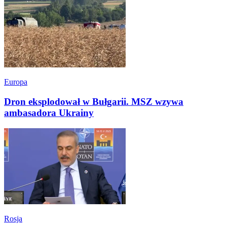
Europa
Dron eksplodował w Bułgarii. MSZ wzywa
ambasadora Ukrainy
Rosja