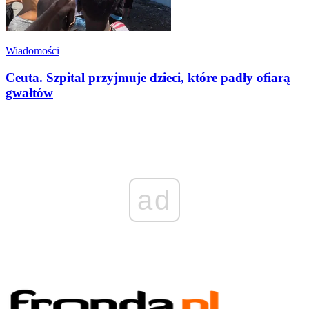
Wiadomości
Ceuta. Szpital przyjmuje dzieci, które padły ofiarą
gwałtów
ad