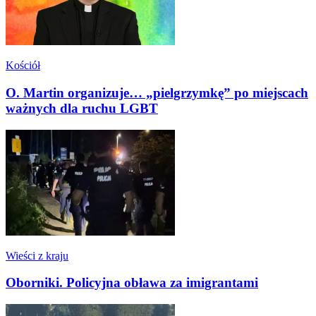
Kościół
O. Martin organizuje… „pielgrzymkę” po miejscach
ważnych dla ruchu LGBT
Wieści z kraju
Oborniki. Policyjna obława za imigrantami