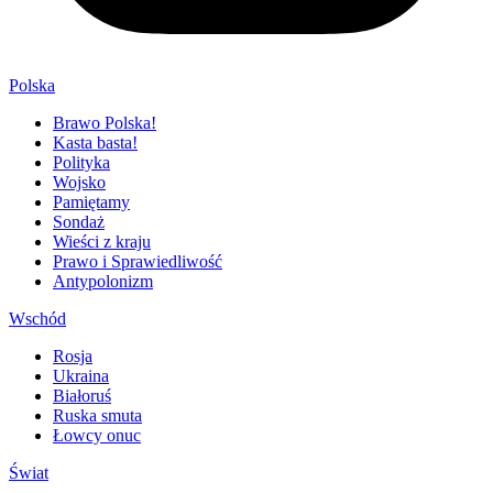
Polska
Brawo Polska!
Kasta basta!
Polityka
Wojsko
Pamiętamy
Sondaż
Wieści z kraju
Prawo i Sprawiedliwość
Antypolonizm
Wschód
Rosja
Ukraina
Białoruś
Ruska smuta
Łowcy onuc
Świat