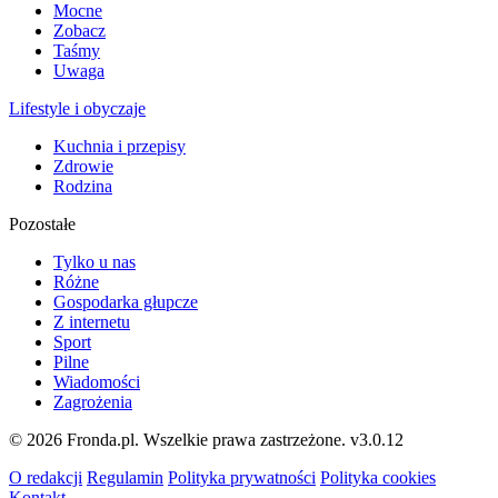
Mocne
Zobacz
Taśmy
Uwaga
Lifestyle i obyczaje
Kuchnia i przepisy
Zdrowie
Rodzina
Pozostałe
Tylko u nas
Różne
Gospodarka głupcze
Z internetu
Sport
Pilne
Wiadomości
Zagrożenia
© 2026 Fronda.pl. Wszelkie prawa zastrzeżone.
v3.0.12
O redakcji
Regulamin
Polityka prywatności
Polityka cookies
Kontakt