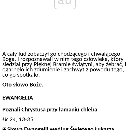
A cały lud zobaczył go chodzącego i chwalącego
Boga. I rozpoznawali w nim tego człowieka, który
siedział przy Pięknej Bramie świątyni, aby żebrać, i
ogarnęło ich zdumienie i zachwyt z powodu tego,
co go spotkało.
Oto słowo Boże.
EWANGELIA
Poznali Chrystusa przy łamaniu chleba
Łk 24, 13-35
Słowa Ewangelii według Świętego Łukasza
✠