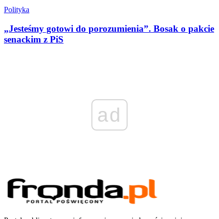
Polityka
„Jesteśmy gotowi do porozumienia”. Bosak o pakcie
senackim z PiS
ad