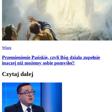
Wiara
Przemienienie Pańskie, czyli Bóg działa zupełnie
inaczej niż możemy sobie pomyśleć!
Czytaj dalej