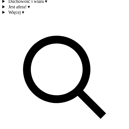
Duchowość i wiara
▾
Jest afera!
▾
Więcej
▾