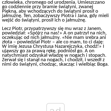
człowieka, chromego od urodzenia. Umieszczano
go codziennie przy bramie świątyni, zwanej
Piękną, aby wchodzących do świątyni prosił o
jałmużnę. Ten, zobaczywszy Piotra i Jana, gdy mieli
wejść do świątyni, prosił ich o jałmużnę.
Lecz Piotr, przypatrzywszy się mu wraz z Janem,
powiedział: «Spójrz na nas!» A on patrzył na nich,
oczekując od nich jałmużny. «Nie mam srebra ani
złota – powiedział Piotr – ale co mam, to ci daję:
W imię Jezusa Chrystusa Nazarejczyka, chodź!» I
ująwszy go za prawą rękę, podniósł go. A on
natychmiast odzyskał władzę w nogach i stopach.
Zerwał się i stanął na nogach, i chodził, i wszedł z
nimi do świątyni, chodząc, skacząc i wielbiąc Boga.
ad