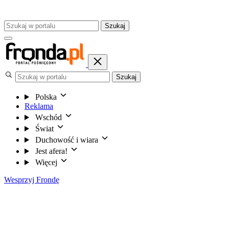
Szukaj
Szukaj
Polska
Reklama
Wschód
Świat
Duchowość i wiara
Jest afera!
Więcej
Wesprzyj Frondę