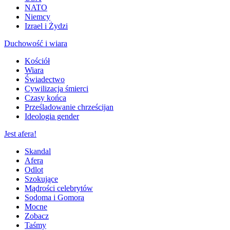
NATO
Niemcy
Izrael i Żydzi
Duchowość i wiara
Kościół
Wiara
Świadectwo
Cywilizacja śmierci
Czasy końca
Prześladowanie chrześcijan
Ideologia gender
Jest afera!
Skandal
Afera
Odlot
Szokujące
Mądrości celebrytów
Sodoma i Gomora
Mocne
Zobacz
Taśmy