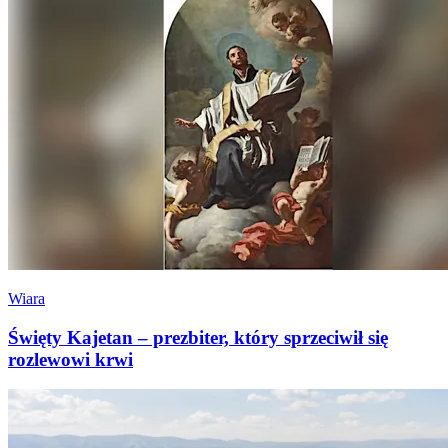
Wiara
Święty Kajetan – prezbiter, który sprzeciwił się
rozlewowi krwi