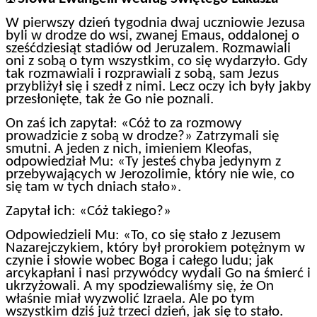
W pierwszy dzień tygodnia dwaj uczniowie Jezusa
byli w drodze do wsi, zwanej Emaus, oddalonej o
sześćdziesiąt stadiów od Jeruzalem. Rozmawiali
oni z sobą o tym wszystkim, co się wydarzyło. Gdy
tak rozmawiali i rozprawiali z sobą, sam Jezus
przybliżył się i szedł z nimi. Lecz oczy ich były jakby
przesłonięte, tak że Go nie poznali.
On zaś ich zapytał: «Cóż to za rozmowy
prowadzicie z sobą w drodze?» Zatrzymali się
smutni. A jeden z nich, imieniem Kleofas,
odpowiedział Mu: «Ty jesteś chyba jedynym z
przebywających w Jerozolimie, który nie wie, co
się tam w tych dniach stało».
Zapytał ich: «Cóż takiego?»
Odpowiedzieli Mu: «To, co się stało z Jezusem
Nazarejczykiem, który był prorokiem potężnym w
czynie i słowie wobec Boga i całego ludu; jak
arcykapłani i nasi przywódcy wydali Go na śmierć i
ukrzyżowali. A my spodziewaliśmy się, że On
właśnie miał wyzwolić Izraela. Ale po tym
wszystkim dziś już trzeci dzień, jak się to stało.