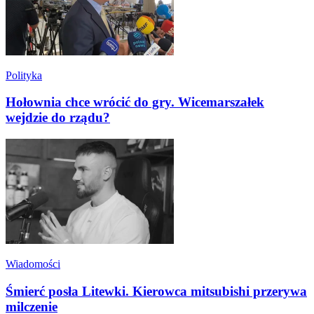
Polityka
Hołownia chce wrócić do gry. Wicemarszałek
wejdzie do rządu?
Wiadomości
Śmierć posła Litewki. Kierowca mitsubishi przerywa
milczenie