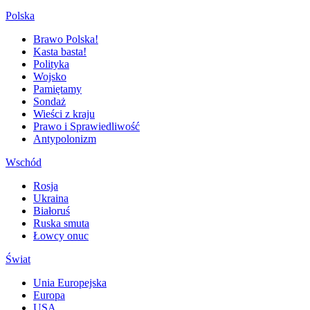
Polska
Brawo Polska!
Kasta basta!
Polityka
Wojsko
Pamiętamy
Sondaż
Wieści z kraju
Prawo i Sprawiedliwość
Antypolonizm
Wschód
Rosja
Ukraina
Białoruś
Ruska smuta
Łowcy onuc
Świat
Unia Europejska
Europa
USA