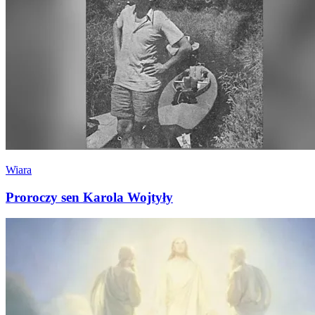
Wiara
Proroczy sen Karola Wojtyły