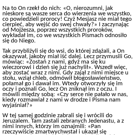
Na to On rzekł do nich: «O, nierozumni, jak
nieskore są wasze serca do wierzenia we wszystko,
co powiedzieli prorocy! Czyż Mesjasz nie miał tego
cierpieć, aby wejść do swej chwały?» I zaczynając
od Mojżesza, poprzez wszystkich proroków,
wykładał im, co we wszystkich Pismach odnosiło
się do Niego.
Tak przybliżyli się do wsi, do której zdążali, a On
okazywał, jakoby miał iść dalej. Lecz przymusili Go,
mówiąc: «Zostań z nami, gdyż ma się ku
wieczorowi i dzień się już nachylił». Wszedł więc,
aby zostać wraz z nimi. Gdy zajął z nimi miejsce u
stołu, wziął chleb, odmówił błogosławieństwo,
połamał go i dawał im. Wtedy otworzyły się im
oczy i poznali Go, lecz On zniknął im z oczu. I
mówili między sobą: «Czy serce nie pałało w nas,
kiedy rozmawiał z nami w drodze i Pisma nam
wyjaśniał?»
W tej samej godzinie zabrali się i wrócili do
Jeruzalem. Tam zastali zebranych Jedenastu, a z
nimi innych, którzy im oznajmili: «Pan
rzeczywiście zmartwychwstał i ukazał się