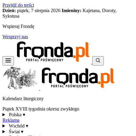
Przejdź do treści
Dzień:
piątek, 7 sierpnia 2026
Imieniny:
Kajetana, Doroty,
Sykstusa
Wspieraj Frondę
Wesprzyj nas
Kalendarz liturgiczny
Piątek XVIII tygodnia okresu zwykłego
Polska
▾
Reklama
Wschód
▾
Świat
▾