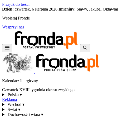
Przejdź do treści
Dzień:
czwartek, 6 sierpnia 2026
Imieniny:
Sławy, Jakuba, Oktawia
Wspieraj Frondę
Wesprzyj nas
Kalendarz liturgiczny
Czwartek XVIII tygodnia okresu zwykłego
Polska
▾
Reklama
Wschód
▾
Świat
▾
Duchowość i wiara
▾