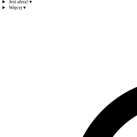
Jest afera!
▾
Więcej
▾