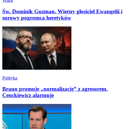
Wiara
Św. Dominik Guzman. Wierny głosiciel Ewangelii i
surowy pogromca heretyków
Polityka
Braun promuje „normalizację” z agresorem.
Cenckiewicz alarmuje