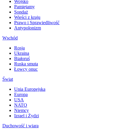
Wojsko
Pamiętamy
Sondaż
Wieści z kraju
Prawo i Sprawiedliwość
Antypolonizm
Wschód
Rosja
Ukraina
Białoruś
Ruska smuta
Łowcy onuc
Świat
Unia Europejska
Europa
USA
NATO
Niemcy
Izrael i Żydzi
Duchowość i wiara