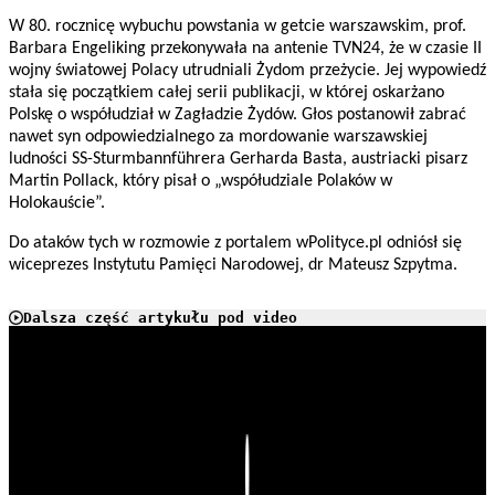
W 80. rocznicę wybuchu powstania w getcie warszawskim, prof.
Barbara Engeliking przekonywała na antenie TVN24, że w czasie II
wojny światowej Polacy utrudniali Żydom przeżycie. Jej wypowiedź
stała się początkiem całej serii publikacji, w której oskarżano
Polskę o współudział w Zagładzie Żydów. Głos postanowił zabrać
nawet syn odpowiedzialnego za mordowanie warszawskiej
ludności SS-Sturmbannführera Gerharda Basta, austriacki pisarz
Martin Pollack, który pisał o „współudziale Polaków w
Holokauście”.
Do ataków tych w rozmowie z portalem wPolityce.pl odniósł się
wiceprezes Instytutu Pamięci Narodowej, dr Mateusz Szpytma.
Dalsza część artykułu pod video
Play