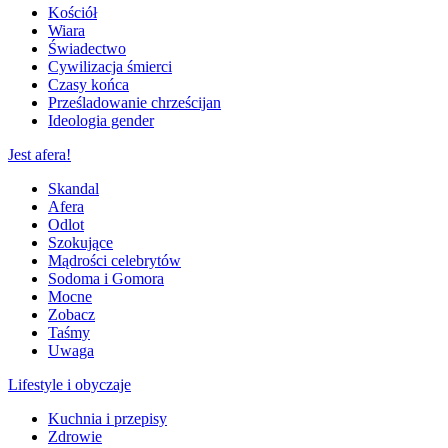
Kościół
Wiara
Świadectwo
Cywilizacja śmierci
Czasy końca
Prześladowanie chrześcijan
Ideologia gender
Jest afera!
Skandal
Afera
Odlot
Szokujące
Mądrości celebrytów
Sodoma i Gomora
Mocne
Zobacz
Taśmy
Uwaga
Lifestyle i obyczaje
Kuchnia i przepisy
Zdrowie