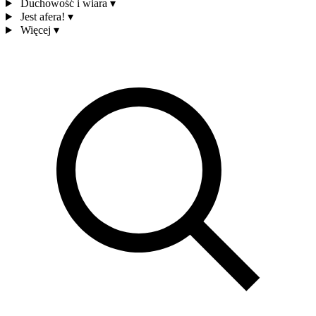
Duchowość i wiara
▾
Jest afera!
▾
Więcej
▾