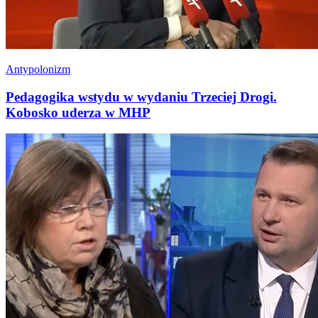
Antypolonizm
Pedagogika wstydu w wydaniu Trzeciej Drogi.
Kobosko uderza w MHP