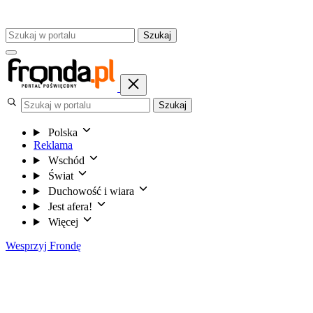
Szukaj
Szukaj
Polska
Reklama
Wschód
Świat
Duchowość i wiara
Jest afera!
Więcej
Wesprzyj Frondę