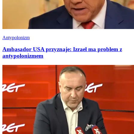
Antypolonizm
Ambasador USA przyznaje: Izrael ma problem z
antypolonizmem