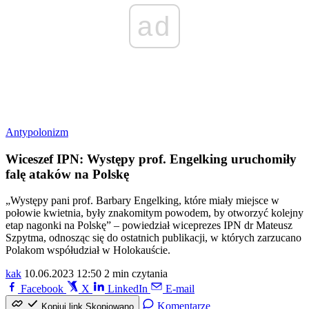
ad
Antypolonizm
Wiceszef IPN: Występy prof. Engelking uruchomiły
falę ataków na Polskę
„Występy pani prof. Barbary Engelking, które miały miejsce w
połowie kwietnia, były znakomitym powodem, by otworzyć kolejny
etap nagonki na Polskę” – powiedział wiceprezes IPN dr Mateusz
Szpytma, odnosząc się do ostatnich publikacji, w których zarzucano
Polakom współudział w Holokauście.
kak
10.06.2023 12:50
2 min czytania
Facebook
X
LinkedIn
E-mail
Komentarze
Kopiuj link
Skopiowano