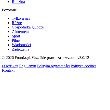
Rodzina
Pozostałe
Tylko u nas
Różne
Gospodarka głupcze
Z internetu
Sport
Pilne
Wiadomości
Zagrożenia
© 2026 Fronda.pl. Wszelkie prawa zastrzeżone.
v3.0.12
O redakcji
Regulamin
Polityka prywatności
Polityka cookies
Kontakt