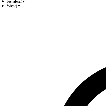
Jest afera!
▾
Więcej
▾