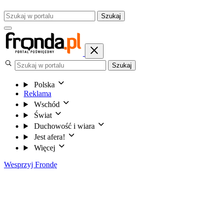
Szukaj
Szukaj
Polska
Reklama
Wschód
Świat
Duchowość i wiara
Jest afera!
Więcej
Wesprzyj Frondę