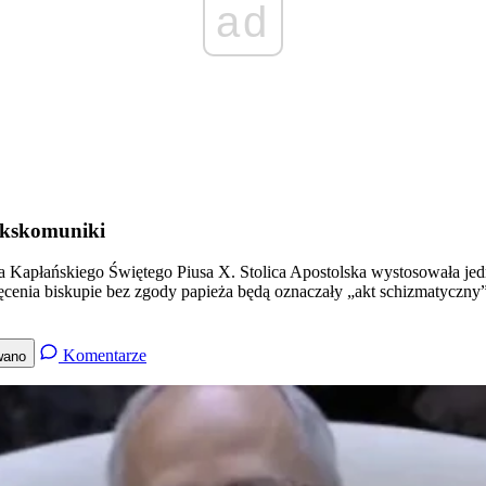
ad
 ekskomuniki
 Kapłańskiego Świętego Piusa X. Stolica Apostolska wystosowała jedn
więcenia biskupie bez zgody papieża będą oznaczały „akt schizmatycz
Komentarze
wano