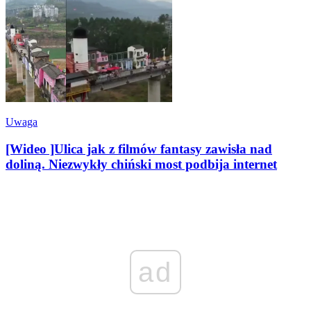
Uwaga
[Wideo ]Ulica jak z filmów fantasy zawisła nad
doliną. Niezwykły chiński most podbija internet
ad