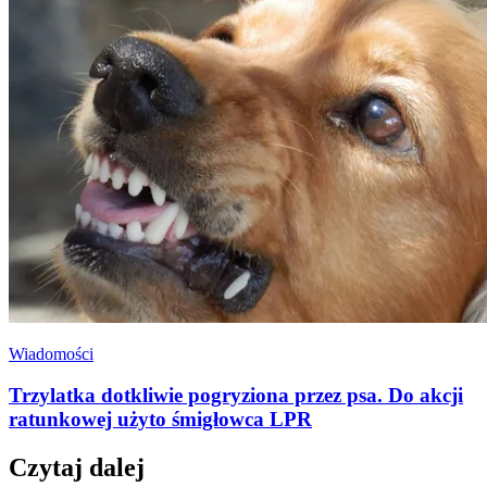
Wiadomości
Trzylatka dotkliwie pogryziona przez psa. Do akcji
ratunkowej użyto śmigłowca LPR
Czytaj dalej