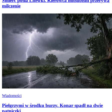
Śmierć posła Litewki. Kierowca mitsubishi przerywa
milczenie
Wiadomości
Pielgrzymi w środku burzy. Konar spadł na dwie
pątniczki