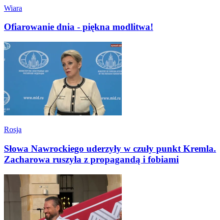
Wiara
Ofiarowanie dnia - piękna modlitwa!
Rosja
Słowa Nawrockiego uderzyły w czuły punkt Kremla.
Zacharowa ruszyła z propagandą i fobiami