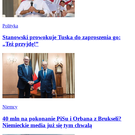
Polityka
Stanowski prowokuje Tuska do zaproszenia go:
„Też przyjdę!”
Niemcy
40 mln na pokonanie PiSu i Orbana z Brukseli?
Niemieckie media już się tym chwalą