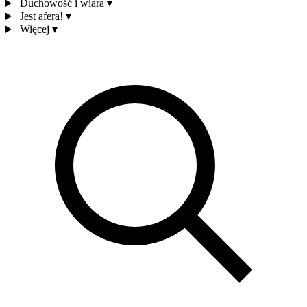
Duchowość i wiara
▾
Jest afera!
▾
Więcej
▾