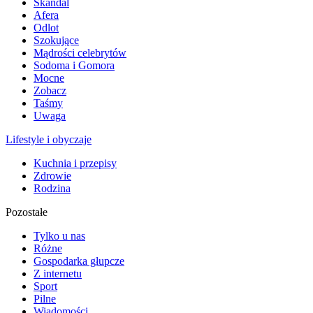
Skandal
Afera
Odlot
Szokujące
Mądrości celebrytów
Sodoma i Gomora
Mocne
Zobacz
Taśmy
Uwaga
Lifestyle i obyczaje
Kuchnia i przepisy
Zdrowie
Rodzina
Pozostałe
Tylko u nas
Różne
Gospodarka głupcze
Z internetu
Sport
Pilne
Wiadomości