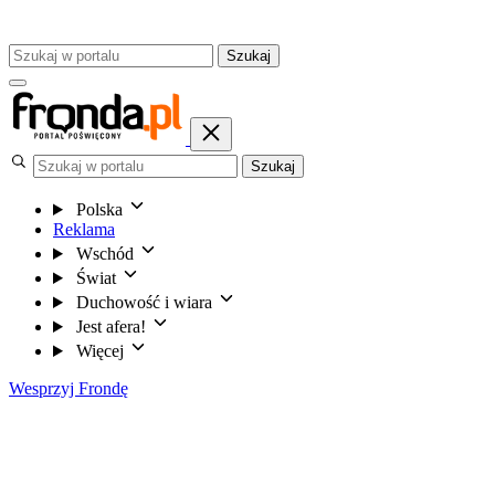
Szukaj
Szukaj
Polska
Reklama
Wschód
Świat
Duchowość i wiara
Jest afera!
Więcej
Wesprzyj Frondę