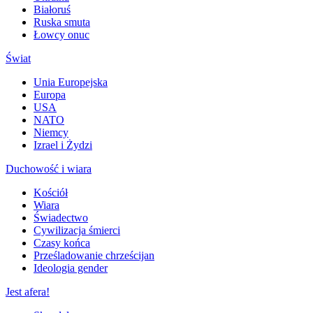
Białoruś
Ruska smuta
Łowcy onuc
Świat
Unia Europejska
Europa
USA
NATO
Niemcy
Izrael i Żydzi
Duchowość i wiara
Kościół
Wiara
Świadectwo
Cywilizacja śmierci
Czasy końca
Prześladowanie chrześcijan
Ideologia gender
Jest afera!