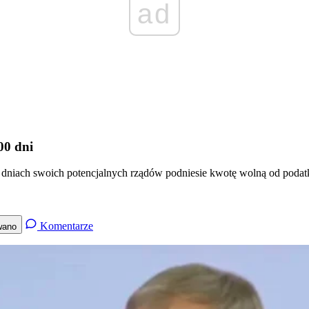
ad
00 dni
iach swoich potencjalnych rządów podniesie kwotę wolną od podatku d
Komentarze
wano