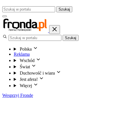
Szukaj
Szukaj
Polska
Reklama
Wschód
Świat
Duchowość i wiara
Jest afera!
Więcej
Wesprzyj Frondę