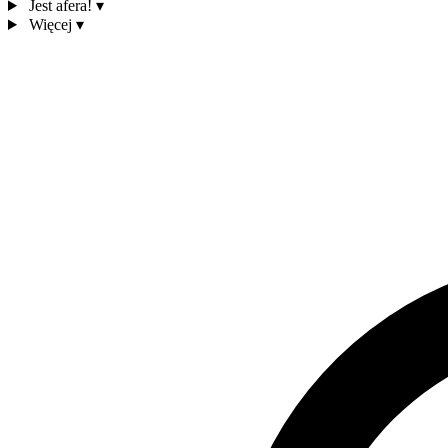
Jest afera!
▾
Więcej
▾