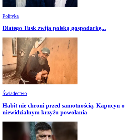
Polityka
Dlatego Tusk zwija polską gospodarkę...
Świadectwo
Habit nie chroni przed samotnością. Kapucyn o
niewidzialnym krzyżu powołania