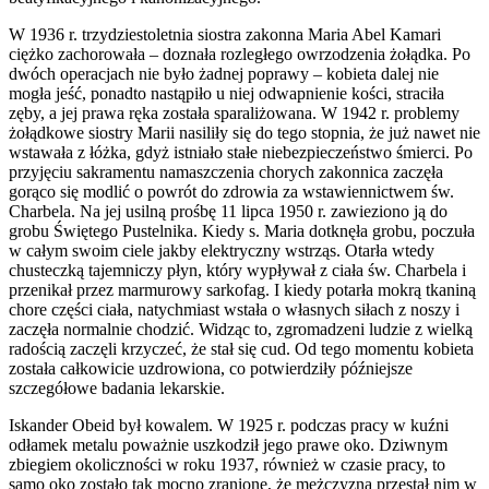
W 1936 r. trzydziestoletnia siostra zakonna Maria Abel Kamari
ciężko zachorowała – doznała rozległego owrzodzenia żołądka. Po
dwóch operacjach nie było żadnej poprawy – kobieta dalej nie
mogła jeść, ponadto nastąpiło u niej odwapnienie kości, straciła
zęby, a jej prawa ręka została sparaliżowana. W 1942 r. problemy
żołądkowe siostry Marii nasiliły się do tego stopnia, że już nawet nie
wstawała z łóżka, gdyż istniało stałe niebezpieczeństwo śmierci. Po
przyjęciu sakramentu namaszczenia chorych zakonnica zaczęła
gorąco się modlić o powrót do zdrowia za wstawiennictwem św.
Charbela. Na jej usilną prośbę 11 lipca 1950 r. zawieziono ją do
grobu Świętego Pustelnika. Kiedy s. Maria dotknęła grobu, poczuła
w całym swoim ciele jakby elektryczny wstrząs. Otarła wtedy
chusteczką tajemniczy płyn, który wypływał z ciała św. Charbela i
przenikał przez marmurowy sarkofag. I kiedy potarła mokrą tkaniną
chore części ciała, natychmiast wstała o własnych siłach z noszy i
zaczęła normalnie chodzić. Widząc to, zgromadzeni ludzie z wielką
radością zaczęli krzyczeć, że stał się cud. Od tego momentu kobieta
została całkowicie uzdrowiona, co potwierdziły późniejsze
szczegółowe badania lekarskie.
Iskander Obeid był kowalem. W 1925 r. podczas pracy w kuźni
odłamek metalu poważnie uszkodził jego prawe oko. Dziwnym
zbiegiem okoliczności w roku 1937, również w czasie pracy, to
samo oko zostało tak mocno zranione, że mężczyzna przestał nim w