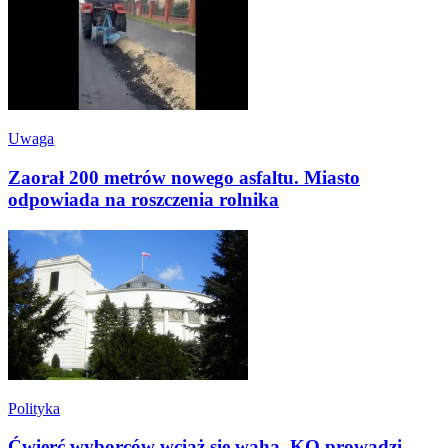
Uwaga
Zaorał 200 metrów nowego asfaltu. Miasto
odpowiada na roszczenia rolnika
Polityka
Ćwierć wyborców wciąż się waha. KO prowadzi,