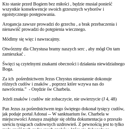
Kto stanie przed Bogiem bez miłości , będzie musiał ponieść
wszystkie konsekwencje swoich grzesznych wyborów i
egoistycznego postępowania.
Arogancja zawsze prowadzi do grzechu , a brak przebaczenia i
nienawiść prowadzi do potępienia wiecznego.
Módlmy się więc i nawracajmy.
Otwórzmy dla Chrystusa bramy naszych serc , aby mógł On tam
zamieszkać .
Święci są czytelnymi znakami obecności i działania niewidzialnego
Boga.
Za ich pośrednictwem Jezus Chrystus nieustannie dokonuje
różnych cudów i znaków , poprzez które wzywa nas do
nawrócenia.” - Orędzie św Charbela.
Jeżeli znaków i cudów nie zobaczycie, nie uwierzycie (J 4, 48)
Pan Jezus za pośrednictwem tego świętego dokonał tysięcy cudów,
jak podaje portal Adonai -- W sanktuarium św. Charbela w
miejscowości Annaya znajduje się obfita dokumentacja o przeszło
sześciu tysiącach cudownych uzdrowień. Z pewnością jest to tylko