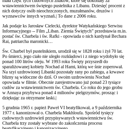
mała część tych cudownych znaków, które się dokonały za
wstawiennictwem świętego pustelnika z Libanu. Dziesięć procent z
nich dotyczy osób nieochrzczonych, muzułmanów, druzów i
wyznawców innych wyznań.| To dane z 2006 roku.
Jak podaje ks Jarosław Cielecki, dyrektor Watykańskiego Serwisu
Informacyjnego -- Film „Liban. Ziemia Świętych” przedstawia m.in.
postać św. Charbela i św. Rafki - opowiada o nich kardynał Bechara
Rai, patriarcha maronicki…
Św. Charbel był pustelnikiem, urodził się w 1828 roku i żył 70 lat.
Po śmierci, jego ciało nie uległo rozkładowi i z niego wydobyło się
ponad 100 litrów oleju. W 1993 roku Święty przyszedł do
sparaliżowanej kobiety Nochad al Hami, którą we śnie zoperował.
Na szyi uzdrowionej Libanki pozostały rany po zabiegu, a krwawe
blizny są widoczne do dziś. O swoim uzdrowieniu Nochad
opowiada w filmie. Obecnie zarejestrowano już ponad 23 tysiące
cudów za wstawiennictwem św. Charbela. Co roku do jego grobu
w Annaya przybywa ponad 4 milionów pielgrzymów, prosząc i
dziękując za otrzymane łaski.|
5 grudnia 1965 r. papież Paweł VI beatyfikował, a 9 października
1977 r. kanonizował o. Charbela Makhloufa. Spośród tysięcy
cudownych uzdrowień przypisywanych wstawiennictwu św.
Charbela trzy zostały wybrane do zakończenia procesu
beatyfikacyjnego i kanonizacyjnego.