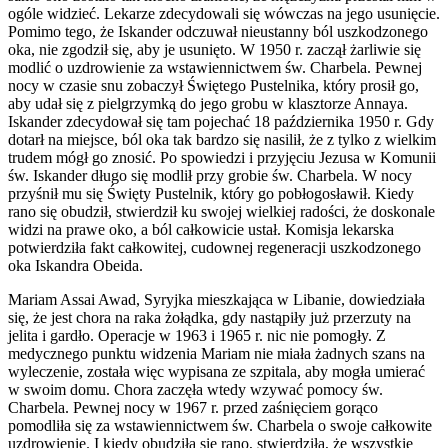
ogóle widzieć. Lekarze zdecydowali się wówczas na jego usunięcie.
Pomimo tego, że Iskander odczuwał nieustanny ból uszkodzonego
oka, nie zgodził się, aby je usunięto. W 1950 r. zaczął żarliwie się
modlić o uzdrowienie za wstawiennictwem św. Charbela. Pewnej
nocy w czasie snu zobaczył Świętego Pustelnika, który prosił go,
aby udał się z pielgrzymką do jego grobu w klasztorze Annaya.
Iskander zdecydował się tam pojechać 18 października 1950 r. Gdy
dotarł na miejsce, ból oka tak bardzo się nasilił, że z tylko z wielkim
trudem mógł go znosić. Po spowiedzi i przyjęciu Jezusa w Komunii
św. Iskander długo się modlił przy grobie św. Charbela. W nocy
przyśnił mu się Święty Pustelnik, który go pobłogosławił. Kiedy
rano się obudził, stwierdził ku swojej wielkiej radości, że doskonale
widzi na prawe oko, a ból całkowicie ustał. Komisja lekarska
potwierdziła fakt całkowitej, cudownej regeneracji uszkodzonego
oka Iskandra Obeida.
Mariam Assai Awad, Syryjka mieszkająca w Libanie, dowiedziała
się, że jest chora na raka żołądka, gdy nastąpiły już przerzuty na
jelita i gardło. Operacje w 1963 i 1965 r. nic nie pomogły. Z
medycznego punktu widzenia Mariam nie miała żadnych szans na
wyleczenie, została więc wypisana ze szpitala, aby mogła umierać
w swoim domu. Chora zaczęła wtedy wzywać pomocy św.
Charbela. Pewnej nocy w 1967 r. przed zaśnięciem gorąco
pomodliła się za wstawiennictwem św. Charbela o swoje całkowite
uzdrowienie. I kiedy obudziła się rano, stwierdziła, że wszystkie