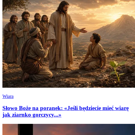
Wiara
Słowo Boże na poranek: «Jeśli będziecie mieć wiarę
jak ziarnko gorczycy...»