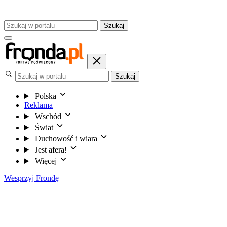
Szukaj
Szukaj
Polska
Reklama
Wschód
Świat
Duchowość i wiara
Jest afera!
Więcej
Wesprzyj Frondę