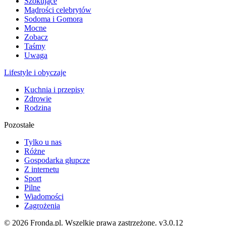
Szokujące
Mądrości celebrytów
Sodoma i Gomora
Mocne
Zobacz
Taśmy
Uwaga
Lifestyle i obyczaje
Kuchnia i przepisy
Zdrowie
Rodzina
Pozostałe
Tylko u nas
Różne
Gospodarka głupcze
Z internetu
Sport
Pilne
Wiadomości
Zagrożenia
© 2026 Fronda.pl. Wszelkie prawa zastrzeżone.
v3.0.12