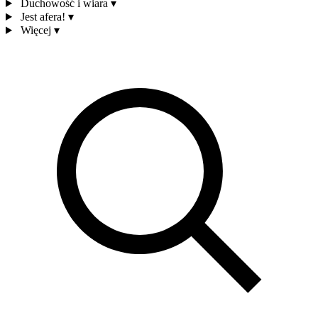
Duchowość i wiara
▾
Jest afera!
▾
Więcej
▾