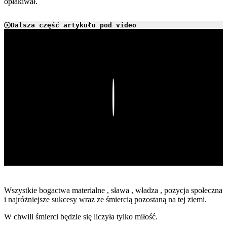
opłakiwał.
Dalsza część artykułu pod video
Play
Wszystkie bogactwa materialne , sława , władza , pozycja społeczna
i najróżniejsze sukcesy wraz ze śmiercią pozostaną na tej ziemi.
W chwili śmierci będzie się liczyła tylko miłość.