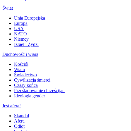
Świat
Unia Europejska
Europa
USA
NATO
Niemcy
Izrael i Żydzi
Duchowość i wiara
Kościół
Wiara
Świadectwo
Cywilizacja śmierci
Czasy końca
Prześladowanie chrześcijan
Ideologia gender
Jest afera!
Skandal
Afera
Odlot