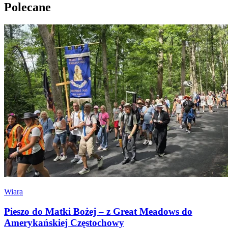
Polecane
Wiara
Pieszo do Matki Bożej – z Great Meadows do
Amerykańskiej Częstochowy