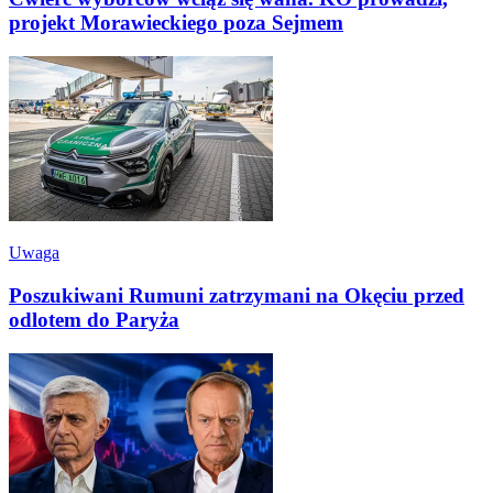
projekt Morawieckiego poza Sejmem
Uwaga
Poszukiwani Rumuni zatrzymani na Okęciu przed
odlotem do Paryża