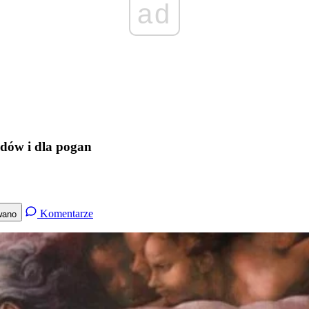
ad
ydów i dla pogan
Komentarze
wano