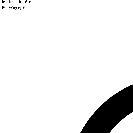
Jest afera!
▾
Więcej
▾