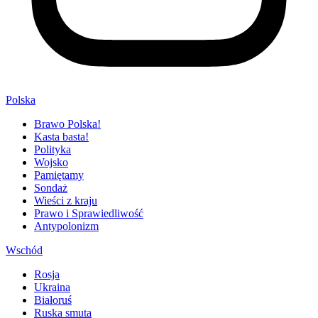
Polska
Brawo Polska!
Kasta basta!
Polityka
Wojsko
Pamiętamy
Sondaż
Wieści z kraju
Prawo i Sprawiedliwość
Antypolonizm
Wschód
Rosja
Ukraina
Białoruś
Ruska smuta