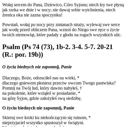
Wołaj sercem do Pana, Dziewico, Córo Syjonu; niech łzy twe płyną
jak rzeka we dnie i w nocy; nie dawaj sobie wytchnienia, niech
źrenica oka nie zazna spoczynku!
Powstań, wołaj po nocy przy zmianach straży, wylewaj swe serce
jak wodę przed obliczem Pana, wznoś do Niego swe ręce o życie
twoich niemowląt, które padały z głodu na rogach wszystkich ulic.
Psalm (Ps 74 (73), 1b-2. 3-4. 5-7. 20-21
(R.: por. 19b))
O życiu biednych nie zapomnij, Panie
Dlaczego, Boże, odrzuciłeś nas na wieki, *
dlaczego gniewem płoniesz przeciw owcom Twego pastwiska?
Pomnij na Twój lud, który dawno nabyłeś, †
na pokolenie, które wziąłeś w posiadanie, *
na górę Syjon, gdzie założyłeś swą siedzibę.
O życiu biednych nie zapomnij, Panie
Skieruj swe kroki ku niekończącym się ruinom, *
nieprzyjaciel wszystko spustoszył w świątyni.