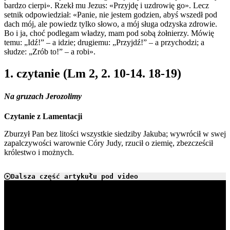
bardzo cierpi». Rzekł mu Jezus: «Przyjdę i uzdrowię go». Lecz
setnik odpowiedział: «Panie, nie jestem godzien, abyś wszedł pod
dach mój, ale powiedz tylko słowo, a mój sługa odzyska zdrowie.
Bo i ja, choć podlegam władzy, mam pod sobą żołnierzy. Mówię
temu: „Idź!” – a idzie; drugiemu: „Przyjdź!” – a przychodzi; a
słudze: „Zrób to!” – a robi».
1. czytanie (Lm 2, 2. 10-14. 18-19)
Na gruzach Jerozolimy
Czytanie z Lamentacji
Zburzył Pan bez litości wszystkie siedziby Jakuba; wywrócił w swej
zapalczywości warownie Córy Judy, rzucił o ziemię, zbezcześcił
królestwo i możnych.
Dalsza część artykułu pod video