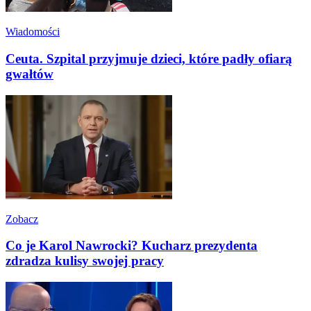
Wiadomości
Ceuta. Szpital przyjmuje dzieci, które padły ofiarą
gwałtów
Zobacz
Co je Karol Nawrocki? Kucharz prezydenta
zdradza kulisy swojej pracy