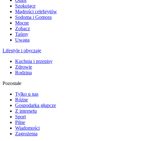
Odlot
Szokujące
Mądrości celebrytów
Sodoma i Gomora
Mocne
Zobacz
Taśmy
Uwaga
Lifestyle i obyczaje
Kuchnia i przepisy
Zdrowie
Rodzina
Pozostałe
Tylko u nas
Różne
Gospodarka głupcze
Z internetu
Sport
Pilne
Wiadomości
Zagrożenia