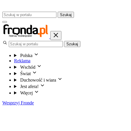
Szukaj
Szukaj
Polska
Reklama
Wschód
Świat
Duchowość i wiara
Jest afera!
Więcej
Wesprzyj Frondę