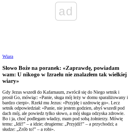
ad
Wiara
Słowo Boże na poranek: «Zaprawdę, powiadam
wam: U nikogo w Izraelu nie znalazłem tak wielkiej
wiary»
Gdy Jezus wszedł do Kafarnaum, zwrócił się do Niego setnik i
prosił Go, mówiąc: «Panie, sługa mój leży w domu sparaliżowany i
bardzo cierpi». Rzekł mu Jezus: «Przyjdę i uzdrowię go». Lecz
setnik odpowiedział: «Panie, nie jestem godzien, abyś wszedł pod
dach mój, ale powiedz tylko słowo, a mój sługa odzyska zdrowie.
Bo i ja, choć podlegam władzy, mam pod sobą żołnierzy. Mówię
temu: „Idź!” – a idzie; drugiemu: „Przyjdź!” – a przychodzi; a
słudze: „Zrób to!” – a robi».