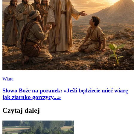
Wiara
Słowo Boże na poranek: «Jeśli będziecie mieć wiarę
jak ziarnko gorczycy...»
Czytaj dalej