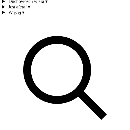
Duchowość i wiara
▾
Jest afera!
▾
Więcej
▾