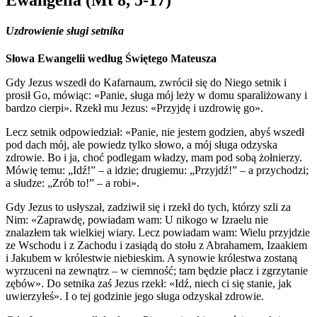
Uzdrowienie sługi setnika
Słowa Ewangelii według Świętego Mateusza
Gdy Jezus wszedł do Kafarnaum, zwrócił się do Niego setnik i
prosił Go, mówiąc: «Panie, sługa mój leży w domu sparaliżowany i
bardzo cierpi». Rzekł mu Jezus: «Przyjdę i uzdrowię go».
Lecz setnik odpowiedział: «Panie, nie jestem godzien, abyś wszedł
pod dach mój, ale powiedz tylko słowo, a mój sługa odzyska
zdrowie. Bo i ja, choć podlegam władzy, mam pod sobą żołnierzy.
Mówię temu: „Idź!” – a idzie; drugiemu: „Przyjdź!” – a przychodzi;
a słudze: „Zrób to!” – a robi».
Gdy Jezus to usłyszał, zadziwił się i rzekł do tych, którzy szli za
Nim: «Zaprawdę, powiadam wam: U nikogo w Izraelu nie
znalazłem tak wielkiej wiary. Lecz powiadam wam: Wielu przyjdzie
ze Wschodu i z Zachodu i zasiądą do stołu z Abrahamem, Izaakiem
i Jakubem w królestwie niebieskim. A synowie królestwa zostaną
wyrzuceni na zewnątrz – w ciemność; tam będzie płacz i zgrzytanie
zębów». Do setnika zaś Jezus rzekł: «Idź, niech ci się stanie, jak
uwierzyłeś». I o tej godzinie jego sługa odzyskał zdrowie.