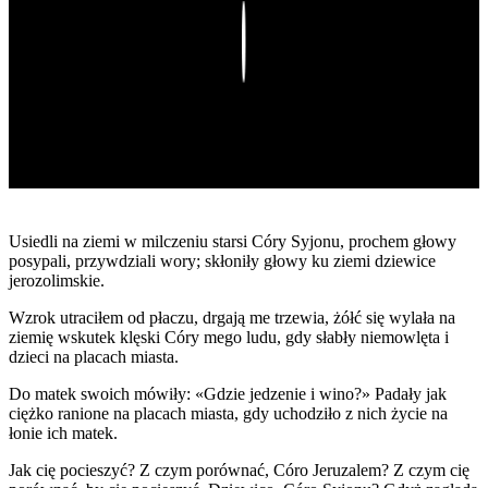
Play
Usiedli na ziemi w milczeniu starsi Córy Syjonu, prochem głowy
posypali, przywdziali wory; skłoniły głowy ku ziemi dziewice
jerozolimskie.
Wzrok utraciłem od płaczu, drgają me trzewia, żółć się wylała na
ziemię wskutek klęski Córy mego ludu, gdy słabły niemowlęta i
dzieci na placach miasta.
Do matek swoich mówiły: «Gdzie jedzenie i wino?» Padały jak
ciężko ranione na placach miasta, gdy uchodziło z nich życie na
łonie ich matek.
Jak cię pocieszyć? Z czym porównać, Córo Jeruzalem? Z czym cię