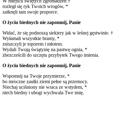
W miejscu świętych zgromadzeń †
rozległ się ryk Twoich wrogów, *
zatknęli tam swoje proporce.
O życiu biednych nie zapomnij, Panie
Widać, że się podnoszą siekiery jak w leśnej gęstwinie. †
Wyłamali wszystkie bramy, *
zniszczyli je toporem i młotem.
Wydali Twoją świątynię na pastwę ognia, *
zbezcześcili do szczętu przybytek Twego imienia.
O życiu biednych nie zapomnij, Panie
Wspomnij na Twoje przymierze, *
bo mroczne zaułki ziemi pełne są przemocy.
Niechaj uciśniony nie wraca ze wstydem, *
niech biedny i ubogi wychwala Twe imię.