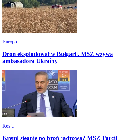
Europa
Dron eksplodował w Bułgarii. MSZ wzywa
ambasadora Ukrainy
Rosja
Kreml sięgnie po broń jądrową? MSZ Turcji