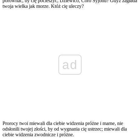
porównać, by cię pocieszyć, Dziewico, Córo Syjonu? Gdyż zagłada
twoja wielka jak morze. Któż cię uleczy?
ad
Prorocy twoi miewali dla ciebie widzenia próżne i marne, nie
odsłonili twojej złości, by od wygnania cię ustrzec; miewali dla
ciebie widzenia zwodnicze i próżne.