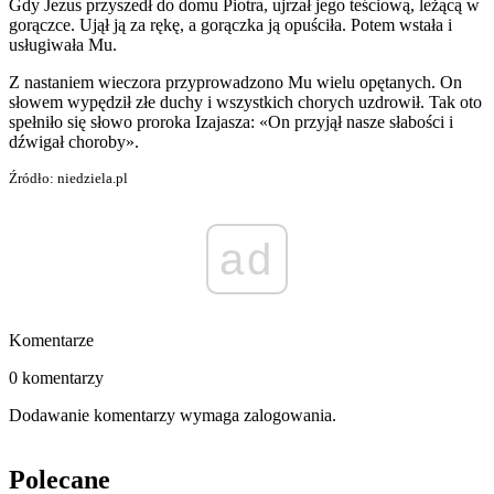
Gdy Jezus przyszedł do domu Piotra, ujrzał jego teściową, leżącą w
gorączce. Ujął ją za rękę, a gorączka ją opuściła. Potem wstała i
usługiwała Mu.
Z nastaniem wieczora przyprowadzono Mu wielu opętanych. On
słowem wypędził złe duchy i wszystkich chorych uzdrowił. Tak oto
spełniło się słowo proroka Izajasza: «On przyjął nasze słabości i
dźwigał choroby».
Źródło: niedziela.pl
ad
Komentarze
0 komentarzy
Dodawanie komentarzy wymaga zalogowania.
Polecane