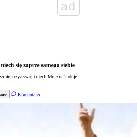
ad
niech się zaprze samego siebie
weźmie krzyż swój i niech Mnie naśladuje
Komentarze
wano