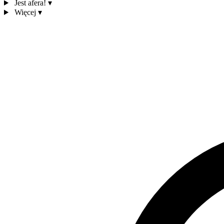
Jest afera!
▾
Więcej
▾