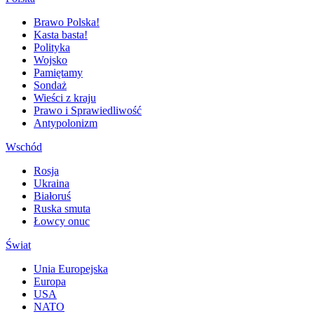
Brawo Polska!
Kasta basta!
Polityka
Wojsko
Pamiętamy
Sondaż
Wieści z kraju
Prawo i Sprawiedliwość
Antypolonizm
Wschód
Rosja
Ukraina
Białoruś
Ruska smuta
Łowcy onuc
Świat
Unia Europejska
Europa
USA
NATO