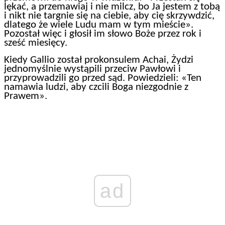
lękać, a przemawiaj i nie milcz, bo Ja jestem z tobą
i nikt nie targnie się na ciebie, aby cię skrzywdzić,
dlatego że wiele Ludu mam w tym mieście».
Pozostał więc i głosił im słowo Boże przez rok i
sześć miesięcy.
Kiedy Gallio został prokonsulem Achai, Żydzi
jednomyślnie wystąpili przeciw Pawłowi i
przyprowadzili go przed sąd. Powiedzieli: «Ten
namawia ludzi, aby czcili Boga niezgodnie z
Prawem».
ad