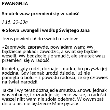
EWANGELIA
Smutek wasz przemieni się w radość
J 16, 20-23a
Słowa Ewangelii według Świętego Jana
✠
Jezus powiedział do swoich uczniów:
«Zaprawdę, zaprawdę, powiadam wam: Wy
będziecie płakać i zawodzić, a świat się będzie
weselił. Wy będziecie się smucić, ale smutek wasz
przemieni się w radość.
Kobieta, gdy rodzi, doznaje smutku, bo przyszła jej
godzina. Gdy jednak urodzi dziecię, już nie
pamięta o bólu – z powodu radości, że się człowiek
na świat narodził.
Także i wy teraz doznajecie smutku. Znowu jednak
was zobaczę, i rozraduje się serce wasze, a radości
waszej nikt wam nie zdoła odebrać. W owym zaś
dniu o nic nie będziecie Mnie pytać».