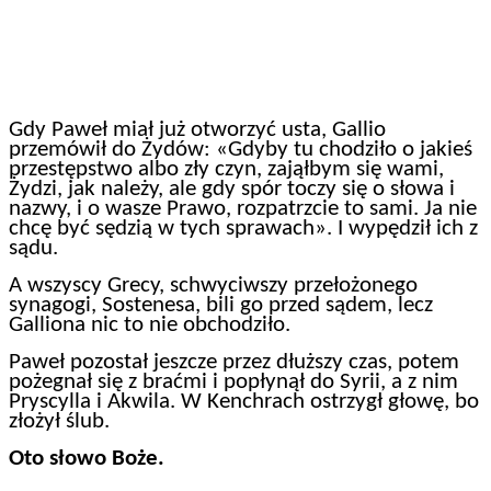
Gdy Paweł miał już otworzyć usta, Gallio
przemówił do Żydów: «Gdyby tu chodziło o jakieś
przestępstwo albo zły czyn, zająłbym się wami,
Żydzi, jak należy, ale gdy spór toczy się o słowa i
nazwy, i o wasze Prawo, rozpatrzcie to sami. Ja nie
chcę być sędzią w tych sprawach». I wypędził ich z
sądu.
A wszyscy Grecy, schwyciwszy przełożonego
synagogi, Sostenesa, bili go przed sądem, lecz
Galliona nic to nie obchodziło.
Paweł pozostał jeszcze przez dłuższy czas, potem
pożegnał się z braćmi i popłynął do Syrii, a z nim
Pryscylla i Akwila. W Kenchrach ostrzygł głowę, bo
złożył ślub.
Oto słowo Boże.