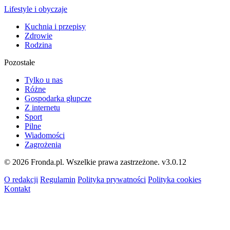
Lifestyle i obyczaje
Kuchnia i przepisy
Zdrowie
Rodzina
Pozostałe
Tylko u nas
Różne
Gospodarka głupcze
Z internetu
Sport
Pilne
Wiadomości
Zagrożenia
© 2026 Fronda.pl. Wszelkie prawa zastrzeżone.
v3.0.12
O redakcji
Regulamin
Polityka prywatności
Polityka cookies
Kontakt