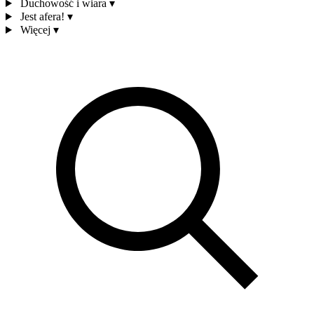
Duchowość i wiara
▾
Jest afera!
▾
Więcej
▾