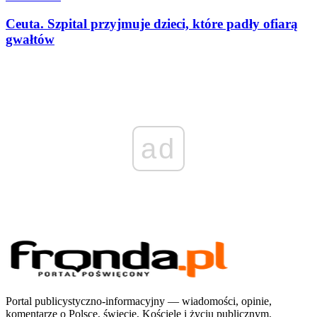
Ceuta. Szpital przyjmuje dzieci, które padły ofiarą
gwałtów
ad
Portal publicystyczno-informacyjny — wiadomości, opinie,
komentarze o Polsce, świecie, Kościele i życiu publicznym.