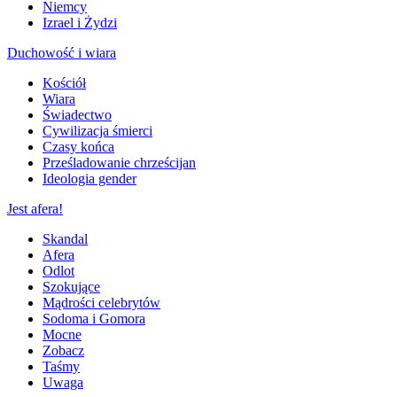
Niemcy
Izrael i Żydzi
Duchowość i wiara
Kościół
Wiara
Świadectwo
Cywilizacja śmierci
Czasy końca
Prześladowanie chrześcijan
Ideologia gender
Jest afera!
Skandal
Afera
Odlot
Szokujące
Mądrości celebrytów
Sodoma i Gomora
Mocne
Zobacz
Taśmy
Uwaga