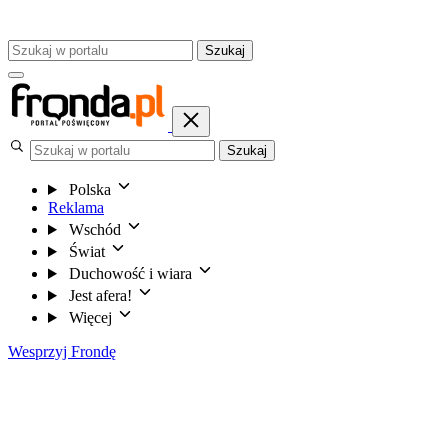
Szukaj
Szukaj
Polska
Reklama
Wschód
Świat
Duchowość i wiara
Jest afera!
Więcej
Wesprzyj Frondę