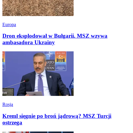
Europa
Dron eksplodował w Bułgarii. MSZ wzywa
ambasadora Ukrainy
Rosja
Kreml sięgnie po broń jądrową? MSZ Turcji
ostrzega