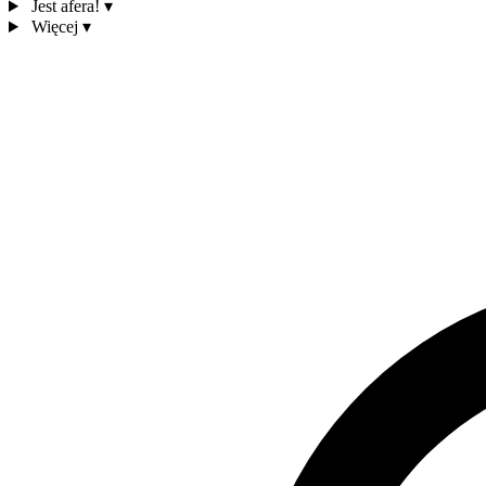
Jest afera!
▾
Więcej
▾