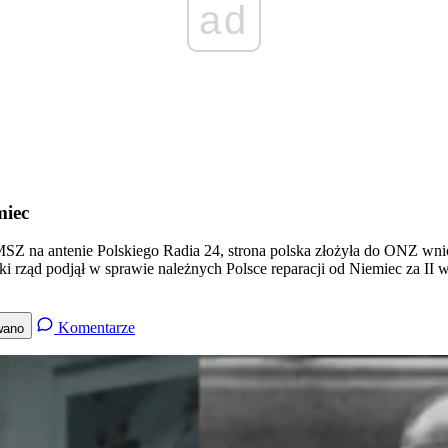
ad
miec
Z na antenie Polskiego Radia 24, strona polska złożyła do ONZ wnios
ski rząd podjął w sprawie należnych Polsce reparacji od Niemiec za II
Komentarze
wano