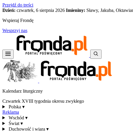
Przejdź do treści
Dzień:
czwartek, 6 sierpnia 2026
Imieniny:
Sławy, Jakuba, Oktawia
Wspieraj Frondę
Wesprzyj nas
Kalendarz liturgiczny
Czwartek XVIII tygodnia okresu zwykłego
Polska
▾
Reklama
Wschód
▾
Świat
▾
Duchowość i wiara
▾