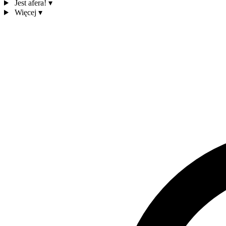
Jest afera!
▾
Więcej
▾