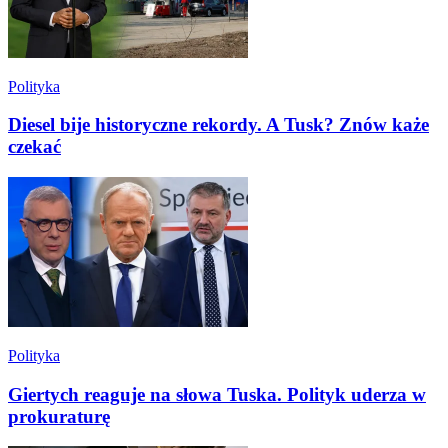
Polityka
Diesel bije historyczne rekordy. A Tusk? Znów każe
czekać
Polityka
Giertych reaguje na słowa Tuska. Polityk uderza w
prokuraturę