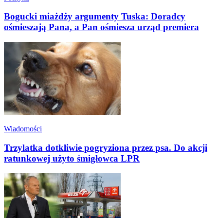
Bogucki miażdży argumenty Tuska: Doradcy
ośmieszają Pana, a Pan ośmiesza urząd premiera
Wiadomości
Trzylatka dotkliwie pogryziona przez psa. Do akcji
ratunkowej użyto śmigłowca LPR