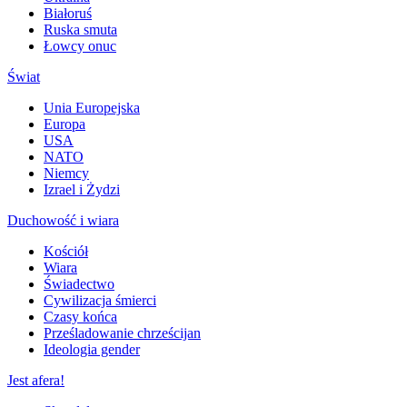
Białoruś
Ruska smuta
Łowcy onuc
Świat
Unia Europejska
Europa
USA
NATO
Niemcy
Izrael i Żydzi
Duchowość i wiara
Kościół
Wiara
Świadectwo
Cywilizacja śmierci
Czasy końca
Prześladowanie chrześcijan
Ideologia gender
Jest afera!