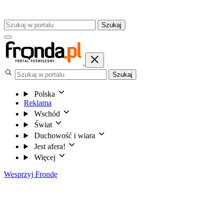
Szukaj
Szukaj
Polska
Reklama
Wschód
Świat
Duchowość i wiara
Jest afera!
Więcej
Wesprzyj Frondę