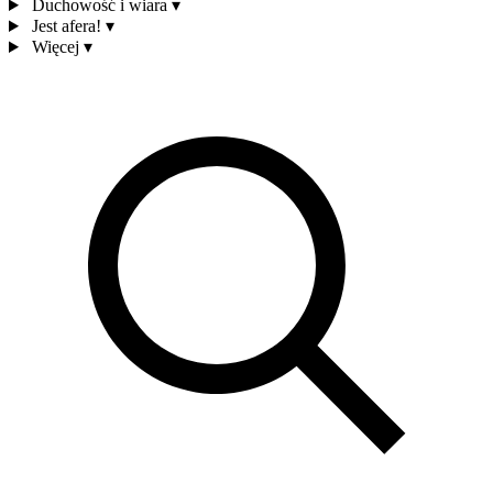
Duchowość i wiara
▾
Jest afera!
▾
Więcej
▾