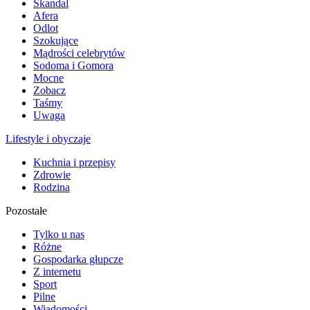
Skandal
Afera
Odlot
Szokujące
Mądrości celebrytów
Sodoma i Gomora
Mocne
Zobacz
Taśmy
Uwaga
Lifestyle i obyczaje
Kuchnia i przepisy
Zdrowie
Rodzina
Pozostałe
Tylko u nas
Różne
Gospodarka głupcze
Z internetu
Sport
Pilne
Wiadomości